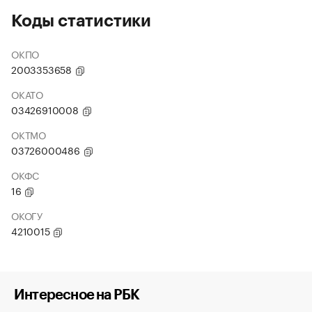
Коды статистики
ОКПО
2003353658
ОКАТО
03426910008
ОКТМО
03726000486
ОКФС
16
ОКОГУ
4210015
Интересное на РБК