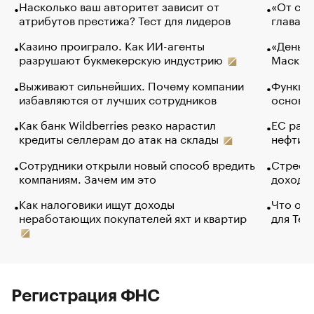
Насколько ваш авторитет зависит от
«От спо
атрибутов престижа? Тест для лидеров
глава к
Казино проиграло. Как ИИ-агенты
«Деньги
разрушают букмекерскую индустрию
Маск в 
Выживают сильнейших. Почему компании
Функции
избавляются от лучших сотрудников
основ э
Как банк Wildberries резко нарастил
ЕС раз
кредиты селлерам до атак на склады
нефти —
Сотрудники открыли новый способ вредить
Стресс 
компаниям. Зачем им это
доходов
Как налоговики ищут доходы
Что обв
неработающих покупателей яхт и квартир
для Tel
Регистрация ФНС