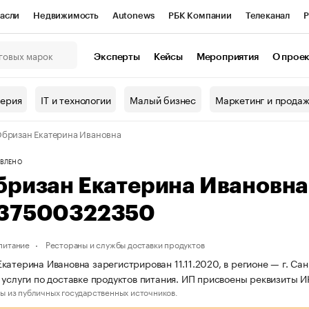
асли
Недвижимость
Autonews
РБК Компании
Телеканал
Р
К Курсы
РБК Life
Тренды
Визионеры
Национальные проекты
Эксперты
Кейсы
Мероприятия
О прое
онный клуб
Исследования
Кредитные рейтинги
Франшизы
Г
терия
IT и технологии
Малый бизнес
Маркетинг и прода
Проверка контрагентов
Политика
Экономика
Бизнес
бризан Екатерина Ивановна
ы
ВЛЕНО
бризан Екатерина Ивановн
37500322350
питание
Рестораны и службы доставки продуктов
катерина Ивановна зарегистрирован 11.11.2020, в регионе — г. Са
 услуги по доставке продуктов питания. ИП присвоены реквизиты
ы из публичных государственных источников.