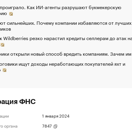
 проиграло. Как ИИ-агенты разрушают букмекерскую
рию
ют сильнейших. Почему компании избавляются от лучших
ников
к Wildberries резко нарастил кредиты селлерам до атак н
ики открыли новый способ вредить компаниям. Зачем им
оговики ищут доходы неработающих покупателей яхт и
р
рация ФНС
ации
1 января 2024
го органа
7847