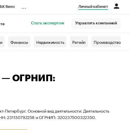
...
БК Вино
Личный кабинет
Стать экспертом
Управлять компанией
кте
азета
жи
Финансы
Недвижимость
Ретейл
Производство
а — ОГРНИП:
нкт-Петербург. Основной вид деятельности: Деятельность
 ИНН: 231130792258 и ОГРНИП: 320237500322350.