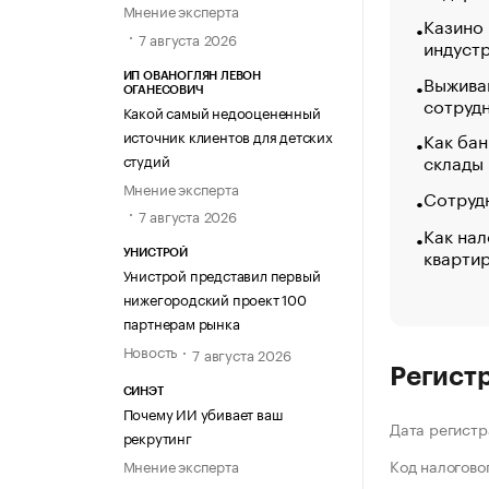
Мнение эксперта
Казино
7 августа 2026
индуст
Выжива
ИП ОВАНОГЛЯН ЛЕВОН
ОГАНЕСОВИЧ
сотруд
Какой самый недооцененный
источник клиентов для детских
Как бан
склады
студий
Мнение эксперта
Сотрудн
7 августа 2026
Как нал
кварти
УНИСТРОЙ
Унистрой представил первый
нижегородский проект 100
партнерам рынка
Новость
7 августа 2026
Регист
СИНЭТ
Почему ИИ убивает ваш
Дата регистр
рекрутинг
Код налогово
Мнение эксперта