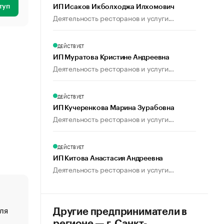
туп
ИП Исаков Икболходжа Илхомович
Деятельность ресторанов и услуги...
ДЕЙСТВУЕТ
ИП Муратова Кристине Андреевна
Деятельность ресторанов и услуги...
ДЕЙСТВУЕТ
ИП Кучеренкова Марина Зурабовна
Деятельность ресторанов и услуги...
ДЕЙСТВУЕТ
ИП Китова Анастасия Андреевна
Деятельность ресторанов и услуги...
ля
«От спорта тело стареет иначе». Как живет глава ко
Другие предприниматели в
создавшей GTA