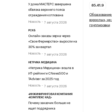
У дома МАСТЕРС завершена
85.41.9
обвязка верхнего пояса
Образование 
ограждения котлована
взрослых, не
Новость
7 августа 2026
группировки
РСХБ
Онлайн-заказы зерна через
«Свое Фермерство» выросли на
30% за квартал
Новость
7 августа 2026
НЕТРИКА МЕДИЦИНА
«Нетрика Медицина» вошла в
ИТ-рейтинги CNews500 и
TAdviser за 2025 год
Новость
7 августа 2026
«ИНЖИНИРИНГОВАЯ КОМПАНИЯ
«КОМПЛЕКС КАД»
Почему заказчик больше не
ищет подрядчика