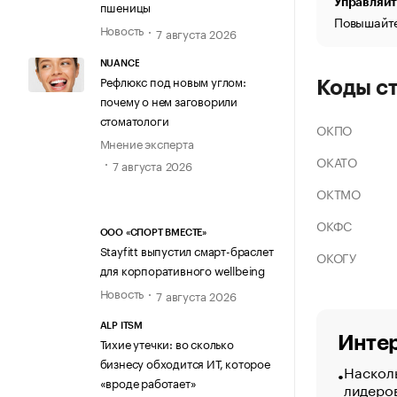
Управляйт
пшеницы
Повышайте
Новость
7 августа 2026
NUANCE
Рефлюкс под новым углом:
Коды с
почему о нем заговорили
стоматологи
ОКПО
Мнение эксперта
ОКАТО
7 августа 2026
ОКТМО
ОКФС
ООО «СПОРТ ВМЕСТЕ»
Stayfitt выпустил смарт-браслет
ОКОГУ
для корпоративного wellbeing
Новость
7 августа 2026
ALP ITSM
Интер
Тихие утечки: во сколько
бизнесу обходится ИТ, которое
Насколь
«вроде работает»
лидеро