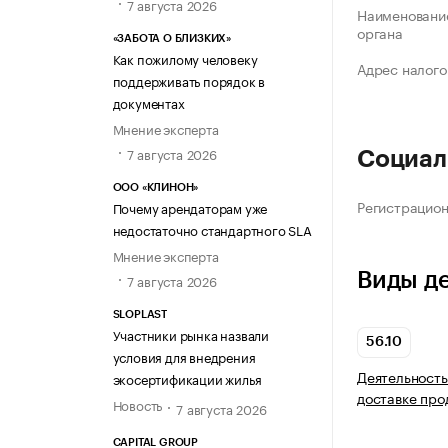
7 августа 2026
Наименование
органа
«ЗАБОТА О БЛИЗКИХ»
Как пожилому человеку
Адрес налого
поддерживать порядок в
документах
Мнение эксперта
7 августа 2026
Социал
ООО «КЛИНОН»
Регистрацио
Почему арендаторам уже
недостаточно стандартного SLA
Мнение эксперта
Виды д
7 августа 2026
SLOPLAST
Участники рынка назвали
56.10
условия для внедрения
Деятельность
экосертификации жилья
доставке про
Новость
7 августа 2026
CAPITAL GROUP