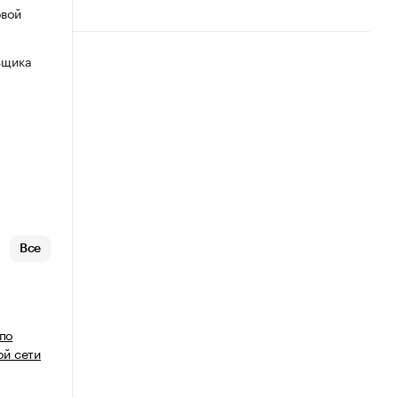
овой
ьщика
Все
 по
й сети