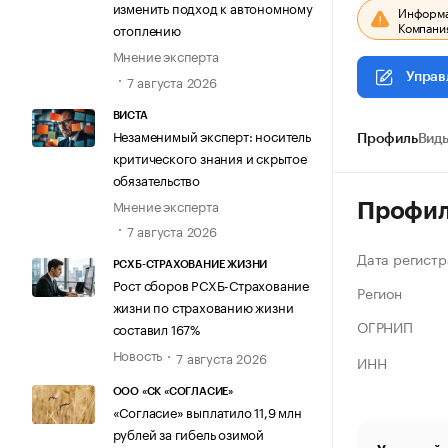
изменить подход к автономному
Информац
Компания
отоплению
Мнение эксперта
Управ
7 августа 2026
ВИСТА
Незаменимый эксперт: носитель
Профиль
Виды
критического знания и скрытое
обязательство
Мнение эксперта
Профи
7 августа 2026
Дата регистр
РСХБ-СТРАХОВАНИЕ ЖИЗНИ
Рост сборов РСХБ-Страхование
Регион
жизни по страхованию жизни
ОГРНИП
составил 167%
Новость
7 августа 2026
ИНН
ООО «СК «СОГЛАСИЕ»
«Согласие» выплатило 11,9 млн
рублей за гибель озимой