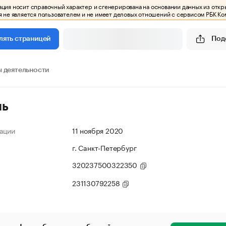
ия носит справочный характер и сгенерирована на основании данных из откр
 не является пользователем и не имеет деловых отношений с сервисом РБК Ко
Под
лять страницей
 деятельности
ль
ации
11 ноября 2020
г. Санкт-Петербург
320237500322350
231130792258