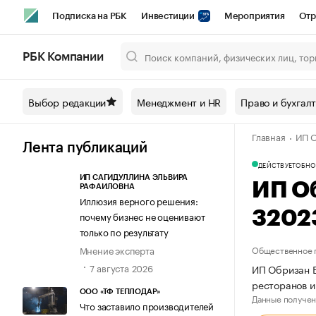
Подписка на РБК
Инвестиции
Мероприятия
Отр
Спорт
Школа управления РБК
РБК Образование
РБ
РБК Компании
Город
Стиль
Крипто
РБК Бизнес-среда
Дискусси
Выбор редакции
Менеджмент и HR
Право и бухгал
Спецпроекты СПб
Конференции СПб
Спецпроекты
Главная
ИП О
Технологии и медиа
Финансы
Рынок наличной валют
Лента публикаций
ДЕЙСТВУЕТ
ОБНО
ИП САГИДУЛЛИНА ЭЛЬВИРА
ИП О
РАФАИЛОВНА
Иллюзия верного решения:
3202
почему бизнес не оценивают
только по результату
Мнение эксперта
Общественное 
7 августа 2026
ИП Обризан Е
ресторанов и
ООО «ТФ ТЕПЛОДАР»
Данные получен
Что заставило производителей