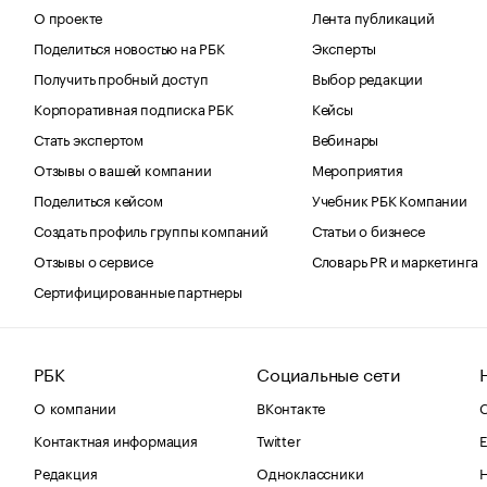
О проекте
Лента публикаций
Поделиться новостью на РБК
Эксперты
Получить пробный доступ
Выбор редакции
Корпоративная подписка РБК
Кейсы
Стать экспертом
Вебинары
Отзывы о вашей компании
Мероприятия
Поделиться кейсом
Учебник РБК Компании
Создать профиль группы компаний
Статьи о бизнесе
Отзывы о сервисе
Словарь PR и маркетинга
Сертифицированные партнеры
РБК
Социальные сети
О компании
ВКонтакте
С
Контактная информация
Twitter
Е
Редакция
Одноклассники