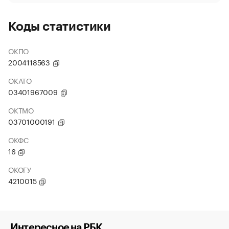
Коды статистики
ОКПО
2004118563
ОКАТО
03401967009
ОКТМО
03701000191
ОКФС
16
ОКОГУ
4210015
Интересное на РБК