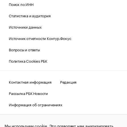
Поиск по ИНН
Статистика и аудитория
Источники данных
Источник отчетности Контур.Фокус
Вопросы и ответы
Политика Cookies РБК
Контактная информация
Редакция
Рассылка РБК Новости
Информация об ограничениях
Правовая информация
О соблюдении авторских прав
Мы используем cookie. Это позволяет нам анализировать
© АО «РОСБИЗНЕСКОНСАЛТИНГ»,
1995–2026.
Сообщения