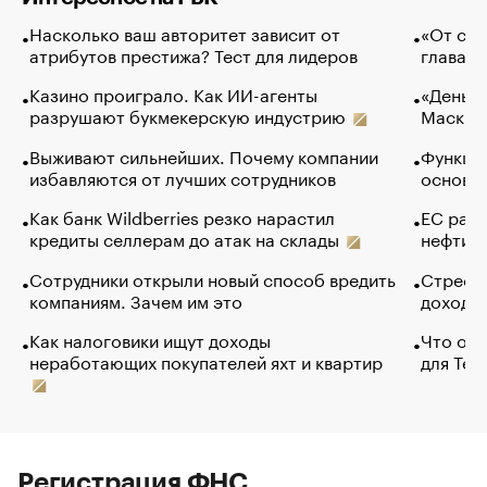
Насколько ваш авторитет зависит от
«От спо
атрибутов престижа? Тест для лидеров
глава к
Казино проиграло. Как ИИ-агенты
«Деньги
разрушают букмекерскую индустрию
Маск в 
Выживают сильнейших. Почему компании
Функции
избавляются от лучших сотрудников
основ э
Как банк Wildberries резко нарастил
ЕС раз
кредиты селлерам до атак на склады
нефти —
Сотрудники открыли новый способ вредить
Стресс 
компаниям. Зачем им это
доходов
Как налоговики ищут доходы
Что обв
неработающих покупателей яхт и квартир
для Tel
Регистрация ФНС