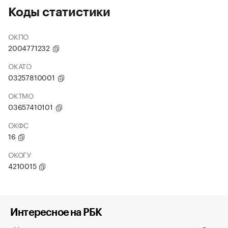
Коды статистики
ОКПО
2004771232
ОКАТО
03257810001
ОКТМО
03657410101
ОКФС
16
ОКОГУ
4210015
Интересное на РБК