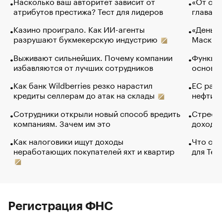
Насколько ваш авторитет зависит от
«От спо
атрибутов престижа? Тест для лидеров
глава к
Казино проиграло. Как ИИ-агенты
«Деньги
разрушают букмекерскую индустрию
Маск в 
Выживают сильнейших. Почему компании
Функции
избавляются от лучших сотрудников
основ э
Как банк Wildberries резко нарастил
ЕС раз
кредиты селлерам до атак на склады
нефти —
Сотрудники открыли новый способ вредить
Стресс 
компаниям. Зачем им это
доходов
Как налоговики ищут доходы
Что обв
неработающих покупателей яхт и квартир
для Tel
Регистрация ФНС