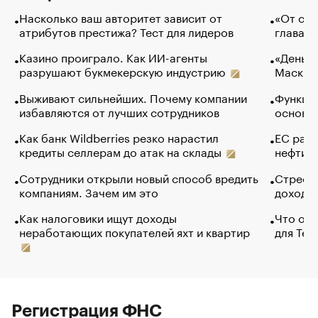
Насколько ваш авторитет зависит от
«От спо
атрибутов престижа? Тест для лидеров
глава к
Казино проиграло. Как ИИ-агенты
«Деньги
разрушают букмекерскую индустрию
Маск в 
Выживают сильнейших. Почему компании
Функции
избавляются от лучших сотрудников
основ э
Как банк Wildberries резко нарастил
ЕС раз
кредиты селлерам до атак на склады
нефти —
Сотрудники открыли новый способ вредить
Стресс 
компаниям. Зачем им это
доходов
Как налоговики ищут доходы
Что обв
неработающих покупателей яхт и квартир
для Tel
Регистрация ФНС