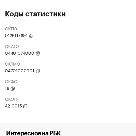
Коды статистики
ОКПО
0126117691
ОКАТО
04401374000
ОКТМО
04701000001
ОКФС
16
ОКОГУ
4210015
Интересное на РБК