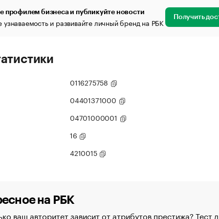
е профилем бизнеса и публикуйте новости
Получить дос
 узнаваемость и развивайте личный бренд на РБК
татистики
0116275758
04401371000
04701000001
16
4210015
есное на РБК
ко ваш авторитет зависит от атрибутов престижа? Тест д