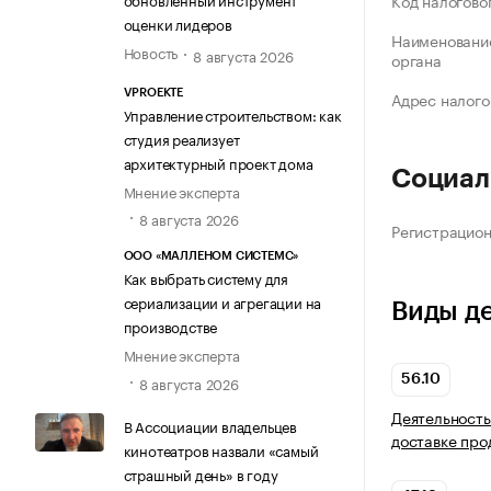
Код налогово
оценки лидеров
Наименование
Новость
8 августа 2026
органа
VPROEKTE
Адрес налого
Управление строительством: как
студия реализует
архитектурный проект дома
Социал
Мнение эксперта
8 августа 2026
Регистрацио
ООО «МАЛЛЕНОМ СИСТЕМС»
Как выбрать систему для
сериализации и агрегации на
Виды д
производстве
Мнение эксперта
8 августа 2026
56.10
Деятельность
В Ассоциации владельцев
доставке про
кинотеатров назвали «самый
страшный день» в году