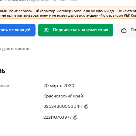
ия носит справочный характер и сгенерирована на основании данных из откр
 не является пользователем и не имеет деловых отношений с сервисом РБК Ко
Подписаться на изменения
По
лять страницей
 деятельности
ль
ации
20 марта 2020
Красноярский край
320246800030411
222110763977