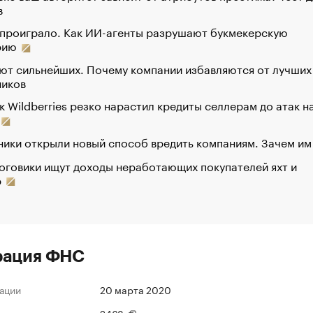
в
 проиграло. Как ИИ-агенты разрушают букмекерскую
рию
ют сильнейших. Почему компании избавляются от лучших
ников
к Wildberries резко нарастил кредиты селлерам до атак н
ики открыли новый способ вредить компаниям. Зачем им
оговики ищут доходы неработающих покупателей яхт и
р
рация ФНС
ации
20 марта 2020