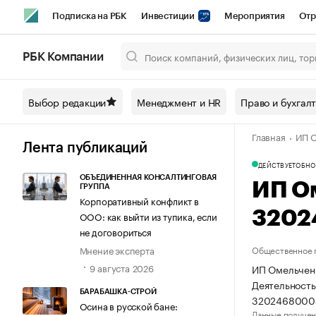
Подписка на РБК
Инвестиции
Мероприятия
Отр
Спорт
Школа управления РБК
РБК Образование
РБ
РБК Компании
Город
Стиль
Крипто
РБК Бизнес-среда
Дискусси
Выбор редакции
Менеджмент и HR
Право и бухгал
Спецпроекты СПб
Конференции СПб
Спецпроекты
Главная
ИП О
Технологии и медиа
Финансы
Рынок наличной валют
Лента публикаций
ДЕЙСТВУЕТ
ОБНО
ОБЪЕДИНЕННАЯ КОНСАЛТИНГОВАЯ
ИП О
ГРУППА
Корпоративный конфликт в
3202
ООО: как выйти из тупика, если
не договориться
Мнение эксперта
Общественное 
9 августа 2026
ИП Омельченк
Деятельность
БАРАБАШКА-СТРОЙ
3202468000
Осина в русской бане:
Данные получен