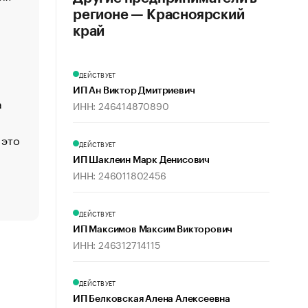
создавшей GTA
регионе — Красноярский
«Деньги будут не нужны»: что рассказал Маск в инт
край
Economist
Функции менеджмента: пять ключевых основ эффект
ДЕЙСТВУЕТ
управления
ИП Ан Виктор Дмитриевич
а
ЕС разрешил конфискацию российской нефти — чем
ИНН: 246414870890
Москва
 это
Стресс обеспеченных людей: почему рост доходов 
ДЕЙСТВУЕТ
счастья
ИП Шаклеин Марк Денисович
Что обвинения против Павла Дурова значат для Tele
ИНН: 246011802456
пользователей
ДЕЙСТВУЕТ
ИП Максимов Максим Викторович
ИНН: 246312714115
ДЕЙСТВУЕТ
ИП Белковская Алена Алексеевна