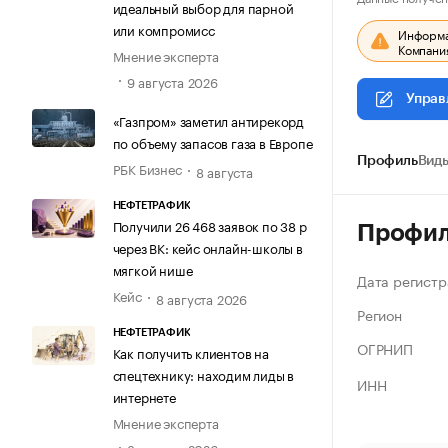
идеальный выбор для парной
или компромисс
Информац
Компания
Мнение эксперта
9 августа 2026
Управ
«Газпром» заметил антирекорд
по объему запасов газа в Европе
Профиль
Виды
РБК Бизнес
8 августа
НЕФТЕТРАФИК
Получили 26 468 заявок по 38 р
Профи
через ВК: кейс онлайн-школы в
мягкой нише
Дата регистр
Кейс
8 августа 2026
Регион
НЕФТЕТРАФИК
ОГРНИП
Как получить клиентов на
спецтехнику: находим лиды в
ИНН
интернете
Мнение эксперта
8 августа 2026