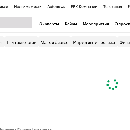
асли
Недвижимость
Autonews
РБК Компании
Телеканал
Р
К Курсы
РБК Life
Тренды
Визионеры
Национальные проекты
Эксперты
Кейсы
Мероприятия
О прое
уб
Исследования
Кредитные рейтинги
Франшизы
Газета
ия
IT и технологии
Малый бизнес
Маркетинг и продажи
Фина
Проверка контрагентов
Политика
Экономика
Бизнес
ы
урашева Юлиана Евгеньевна