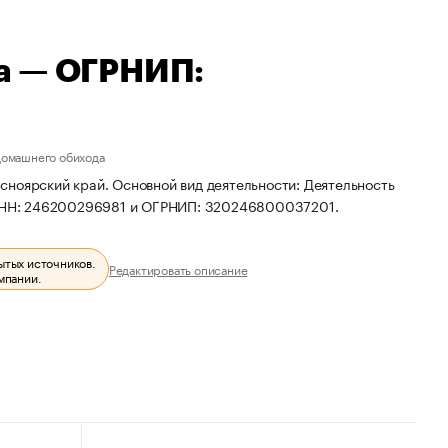
а — ОГРНИП:
домашнего обихода
сноярский край. Основной вид деятельности: Деятельность
ы ИНН: 246200296981 и ОГРНИП: 320246800037201.
ытых источников.
Редактировать описание
мпании.