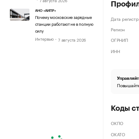
Профи
АНО «АИПР»
Почему московские зарядные
Дата регистр
станции работают не в полную
Регион
силу
Интервью
ОГРНИП
7 августа 2026
ИНН
Управляйт
Повышайте
Коды с
ОКПО
ОКАТО