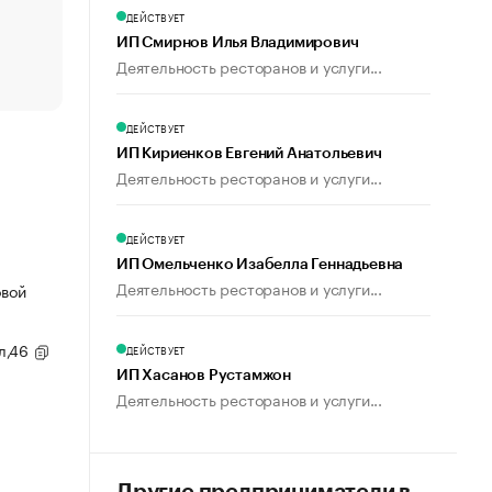
счастья
ДЕЙСТВУЕТ
Что обвинения против Павла Дурова значат для Tele
ИП Смирнов Илья Владимирович
пользователей
Деятельность ресторанов и услуги...
ДЕЙСТВУЕТ
ИП Кириенков Евгений Анатольевич
Деятельность ресторанов и услуги...
ДЕЙСТВУЕТ
ИП Омельченко Изабелла Геннадьевна
Деятельность ресторанов и услуги...
овой
ул,46
ДЕЙСТВУЕТ
ИП Хасанов Рустамжон
Деятельность ресторанов и услуги...