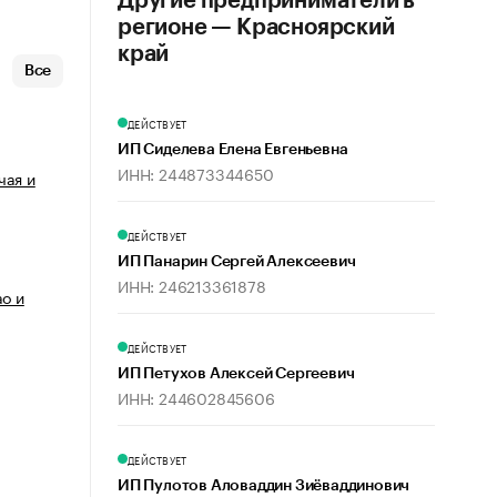
Другие предприниматели в
регионе — Красноярский
край
Все
ДЕЙСТВУЕТ
ИП Сиделева Елена Евгеньевна
ИНН: 244873344650
чая и
ДЕЙСТВУЕТ
ИП Панарин Сергей Алексеевич
ИНН: 246213361878
ао и
ДЕЙСТВУЕТ
ИП Петухов Алексей Сергеевич
ИНН: 244602845606
ДЕЙСТВУЕТ
ИП Пулотов Аловаддин Зиёваддинович