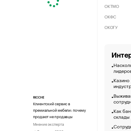
ОКТМО
ОКФС
ОКОГУ
Интер
Насколь
лидеро
Казино
индуст
Выжива
RICCHE
сотруд
Клиентский сервис в
Как бан
премиальной мебели: почему
склады
продают не продавцы
Мнение эксперта
Сотрудн