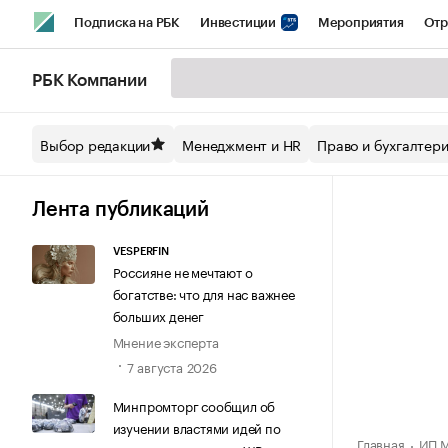
Подписка на РБК
Инвестиции
Мероприятия
Отр
Спорт
Школа управления РБК
РБК Образование
РБ
РБК Компании
Стиль
Крипто
РБК Бизнес-среда
Дискуссионный кл
Выбор редакции
Менеджмент и HR
Право и бухгалтер
Спецпроекты СПб
Конференции СПб
Спецпроекты
Технологии и медиа
Финансы
Рынок наличной валют
Лента публикаций
VESPERFIN
Россияне не мечтают о
богатстве: что для нас важнее
больших денег
Мнение эксперта
7 августа 2026
Минпромторг сообщил об
изучении властями идей по
Главная
ИП М