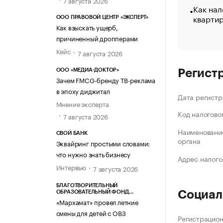
7 августа 2026
Как нал
кварти
ООО ПРАВОВОЙ ЦЕНТР «ЭКСПЕРТ»
Как взыскать ущерб,
причиненный дропперами
Кейс
7 августа 2026
ООО «МЕДИА-ДОКТОР»
Регист
Зачем FMCG-бренду ТВ-реклама
в эпоху диджитал
Дата регистр
Мнение эксперта
Код налогово
7 августа 2026
Наименование
СВОЙ БАНК
органа
Эквайринг простыми словами:
что нужно знать бизнесу
Адрес налого
Интервью
7 августа 2026
БЛАГОТВОРИТЕЛЬНЫЙ
Социал
ОБРАЗОВАТЕЛЬНЫЙ ФОНД
«МАРХАМАТ»
«Мархамат» провел летние
смены для детей с ОВЗ
Регистрацио