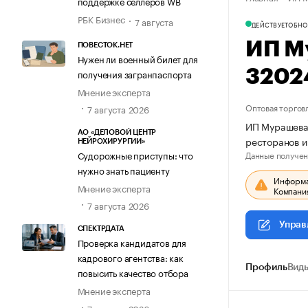
поддержке селлеров WB
РБК Бизнес
7 августа
ДЕЙСТВУЕТ
ОБНО
ИП М
ПОВЕСТОК.НЕТ
Нужен ли военный билет для
3202
получения загранпаспорта
Мнение эксперта
Оптовая торгов
7 августа 2026
ИП Мурашева 
АО «ДЕЛОВОЙ ЦЕНТР
ресторанов и
НЕЙРОХИРУРГИИ»
Данные получен
Судорожные приступы: что
нужно знать пациенту
Информац
Мнение эксперта
Компания
7 августа 2026
Управ
СПЕКТРДАТА
Проверка кандидатов для
кадрового агентства: как
Профиль
Виды
повысить качество отбора
Мнение эксперта
7 августа 2026