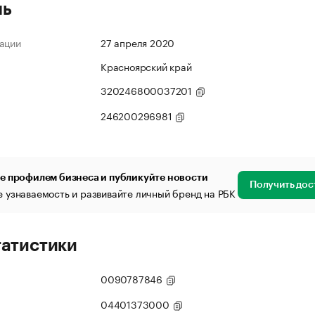
ль
ации
27 апреля 2020
Красноярский край
320246800037201
246200296981
е профилем бизнеса и публикуйте новости
Получить дос
 узнаваемость и развивайте личный бренд на РБК
татистики
0090787846
04401373000