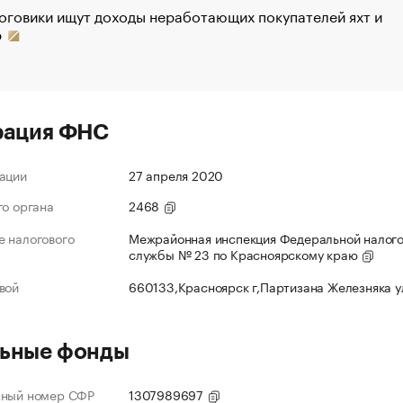
оговики ищут доходы неработающих покупателей яхт и
р
рация ФНС
ации
27 апреля 2020
го органа
2468
 налогового
Межрайонная инспекция Федеральной налог
службы № 23 по Красноярскому краю
вой
660133,Красноярск г,Партизана Железняка 
ьные фонды
нный номер СФР
1307989697