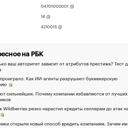
04701000001
16
4210015
есное на РБК
ко ваш авторитет зависит от атрибутов престижа? Тест д
в
 проиграло. Как ИИ-агенты разрушают букмекерскую
рию
ют сильнейших. Почему компании избавляются от лучших
ников
к Wildberries резко нарастил кредиты селлерам до атак н
ики открыли новый способ вредить компаниям. Зачем им