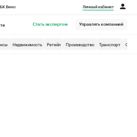
БК Вино
Личный кабинет
Город
Стать экспертом
Управлять компанией
кте
нсы
Недвижимость
Ретейл
Производство
Транспорт
Образ