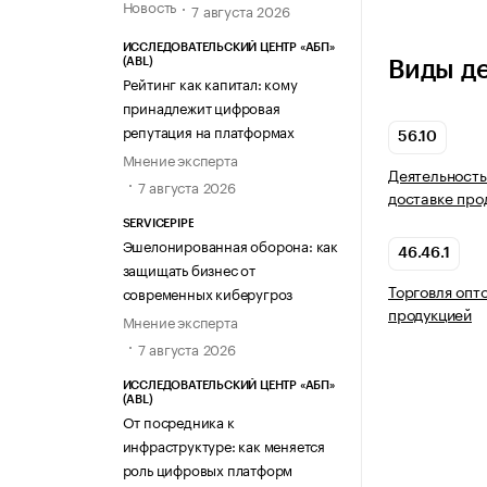
Новость
7 августа 2026
ИССЛЕДОВАТЕЛЬСКИЙ ЦЕНТР «АБП»
(ABL)
Виды д
Рейтинг как капитал: кому
принадлежит цифровая
репутация на платформах
56.10
Мнение эксперта
Деятельность
7 августа 2026
доставке про
SERVICEPIPE
Эшелонированная оборона: как
46.46.1
защищать бизнес от
Торговля опт
современных киберугроз
продукцией
Мнение эксперта
7 августа 2026
ИССЛЕДОВАТЕЛЬСКИЙ ЦЕНТР «АБП»
(ABL)
От посредника к
инфраструктуре: как меняется
роль цифровых платформ