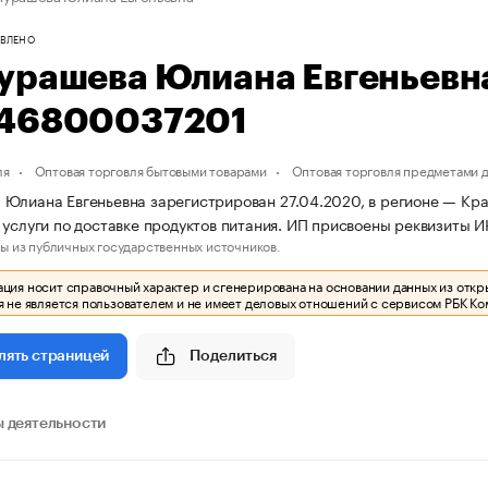
ВЛЕНО
урашева Юлиана Евгеньевн
46800037201
ля
Оптовая торговля бытовыми товарами
Оптовая торговля предметами 
Юлиана Евгеньевна зарегистрирован 27.04.2020, в регионе — Кра
 услуги по доставке продуктов питания. ИП присвоены реквизит
ы из публичных государственных источников.
ия носит справочный характер и сгенерирована на основании данных из откр
 не является пользователем и не имеет деловых отношений с сервисом РБК Ко
Поделиться
лять страницей
 деятельности