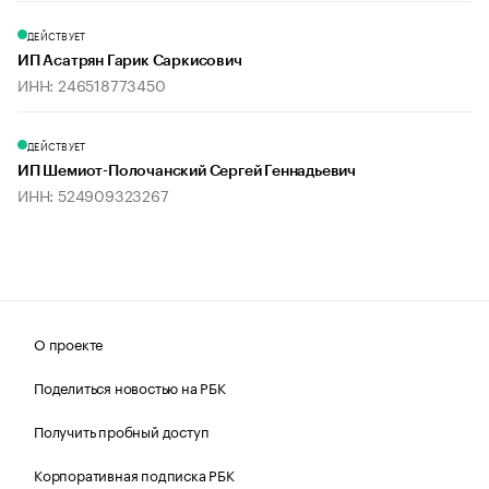
ДЕЙСТВУЕТ
ИП Асатрян Гарик Саркисович
ИНН: 246518773450
ДЕЙСТВУЕТ
ИП Шемиот-Полочанский Сергей Геннадьевич
ИНН: 524909323267
О проекте
Поделиться новостью на РБК
Получить пробный доступ
Корпоративная подписка РБК