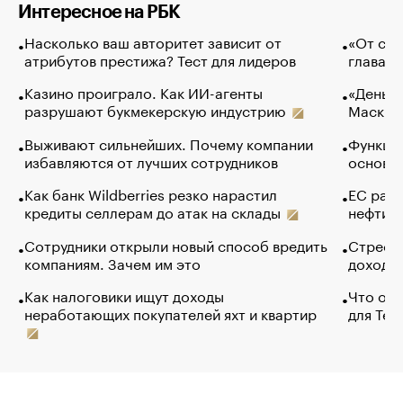
Интересное на РБК
Насколько ваш авторитет зависит от
«От спо
атрибутов престижа? Тест для лидеров
глава к
Казино проиграло. Как ИИ-агенты
«Деньги
разрушают букмекерскую индустрию
Маск в 
Выживают сильнейших. Почему компании
Функции
избавляются от лучших сотрудников
основ э
Как банк Wildberries резко нарастил
ЕС раз
кредиты селлерам до атак на склады
нефти —
Сотрудники открыли новый способ вредить
Стресс 
компаниям. Зачем им это
доходов
Как налоговики ищут доходы
Что обв
неработающих покупателей яхт и квартир
для Tel