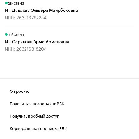
ДЕЙСТВУЕТ
ИП Дадаева Эльвира Майрбековна
ИНН: 263213792254
ДЕЙСТВУЕТ
ИП Саркисян Армо Арменович
ИНН: 263216318204
О проекте
Поделиться новостью на РБК
Получить пробный доступ
Корпоративная подписка РБК