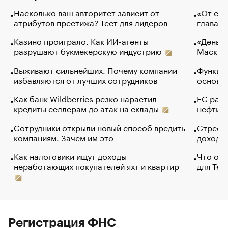
Насколько ваш авторитет зависит от
«От спо
атрибутов престижа? Тест для лидеров
глава к
Казино проиграло. Как ИИ-агенты
«Деньги
разрушают букмекерскую индустрию
Маск в 
Выживают сильнейших. Почему компании
Функции
избавляются от лучших сотрудников
основ э
Как банк Wildberries резко нарастил
ЕС раз
кредиты селлерам до атак на склады
нефти —
Сотрудники открыли новый способ вредить
Стресс 
компаниям. Зачем им это
доходов
Как налоговики ищут доходы
Что обв
неработающих покупателей яхт и квартир
для Tel
Регистрация ФНС