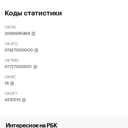
Коды статистики
ОКПО
2000695469
ОКАТО
07427000000
ОКТМО
07727000001
ОКФС
16
ОКОГУ
4210015
Интересное на РБК