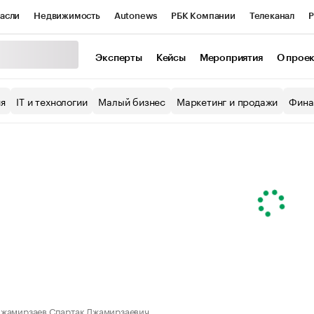
асли
Недвижимость
Autonews
РБК Компании
Телеканал
Р
К Курсы
РБК Life
Тренды
Визионеры
Национальные проекты
Эксперты
Кейсы
Мероприятия
О прое
уб
Исследования
Кредитные рейтинги
Франшизы
Газета
ия
IT и технологии
Малый бизнес
Маркетинг и продажи
Фина
Проверка контрагентов
Политика
Экономика
Бизнес
ы
жамирзаев Спартак Джамирзаевич