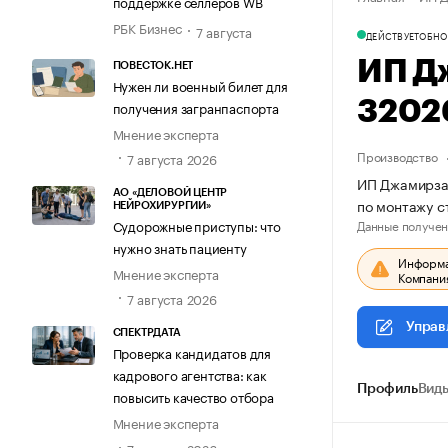
поддержке селлеров WB
РБК Бизнес
7 августа
ДЕЙСТВУЕТ
ОБНО
ИП Д
ПОВЕСТОК.НЕТ
Нужен ли военный билет для
3202
получения загранпаспорта
Мнение эксперта
Производство
7 августа 2026
ИП Джамирзае
АО «ДЕЛОВОЙ ЦЕНТР
по монтажу с
НЕЙРОХИРУРГИИ»
Данные получен
Судорожные приступы: что
нужно знать пациенту
Информац
Мнение эксперта
Компания
7 августа 2026
Управ
СПЕКТРДАТА
Проверка кандидатов для
кадрового агентства: как
Профиль
Виды
повысить качество отбора
Мнение эксперта
7 августа 2026