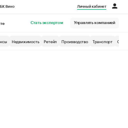
БК Вино
Личный кабинет
Город
Стать экспертом
Управлять компанией
кте
нсы
Недвижимость
Ретейл
Производство
Транспорт
Образ