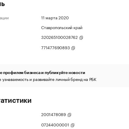
ль
ации
11 марта 2020
Ставропольский край
320265100028762
771477690893
е профилем бизнеса и публикуйте новости
 узнаваемость и развивайте личный бренд на РБК
татистики
2001478089
07244000001