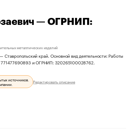
заевич — ОГРНИП:
ительных металлических изделий
— Ставропольский край. Основной вид деятельности: Работы
Н: 771477690893 и ОГРНИП: 320265100028762.
ытых источников.
Редактировать описание
мпании.