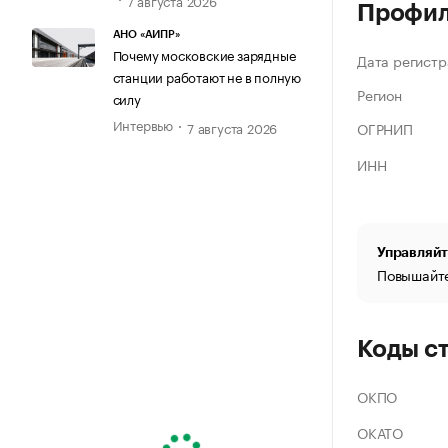
Профи
АНО «АИПР»
Почему московские зарядные
Дата регистр
станции работают не в полную
Регион
силу
Интервью
ОГРНИП
7 августа 2026
ИНН
Управляйт
Повышайте
Коды с
ОКПО
ОКАТО