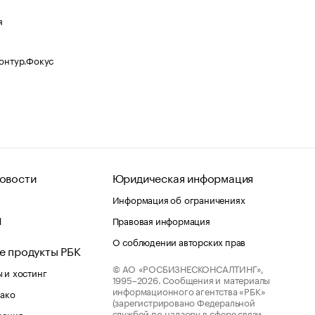
я
Контур.Фокус
овости
Юридическая информация
Информация об ограничениях
d
Правовая информация
О соблюдении авторских прав
е продукты РБК
© АО «РОСБИЗНЕСКОНСАЛТИНГ»,
 и хостинг
1995–2026.
Сообщения и материалы
информационного агентства «РБК»
лако
(зарегистрировано Федеральной
службой по надзору в сфере связи,
шения