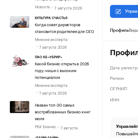
Новость
7 августа 2026
Управ
КУЛЬТУРА СЧАСТЬЯ
Когда совет директоров
становится родителем для CEO
Профиль
Виды
Мнение эксперта
7 августа 2026
Профи
ПАО КБ «УБРИР»
Какой бизнес открыть в 2026
Дата регистр
году: ниши с высоким
потенциалом
Регион
Мнение эксперта
ОГРНИП
7 августа 2026
ИНН
Назван топ-30 самых
востребованных бизнес-книг
июля
РБК Бизнес
7 августа
Управляйт
Повышайте
«ЛАЙМ-ЗАЙМ»