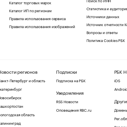
Поиск по ИНН
Каталог торговых марок
Статистика и аудитори
Каталог ИП по регионам
Источники данных
Правила использования сервиса
Источник отчетности 
Правила использования изображений
Вопросы и ответы
Политика Cookies РБК
Новости регионов
Подписки
РБК Н
анкт-Петербург и область
Подписка на РБК
iOS
катеринбург
Androi
Уведомления
Новосибирск
Други
RSS Новости
Башкортостан
Оповещения RBC.ru
Домены
ологодская область
Рег.об
Калининград
Рег.ре