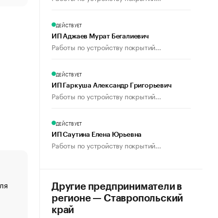
ДЕЙСТВУЕТ
ИП Аджаев Мурат Бегалиевич
Работы по устройству покрытий...
ДЕЙСТВУЕТ
ИП Гаркуша Александр Григорьевич
Работы по устройству покрытий...
ДЕЙСТВУЕТ
ИП Саутина Елена Юрьевна
Работы по устройству покрытий...
ля
«От спорта тело стареет иначе». Как живет глава ко
Другие предприниматели в
создавшей GTA
регионе — Ставропольский
«Деньги будут не нужны»: что рассказал Маск в инт
край