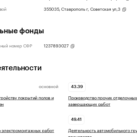
вой
355035, Ставрополь г, Советская ул,3
ьные фонды
нный номер СФР
1237893027
еятельности
43.39
ОСНОВНОЙ
тройству покрытий полов и
Производство прочих отделочных
ен
завершающих работ
49.41
о электромонтажных работ
Деятельность автомобильного гр
транспорта