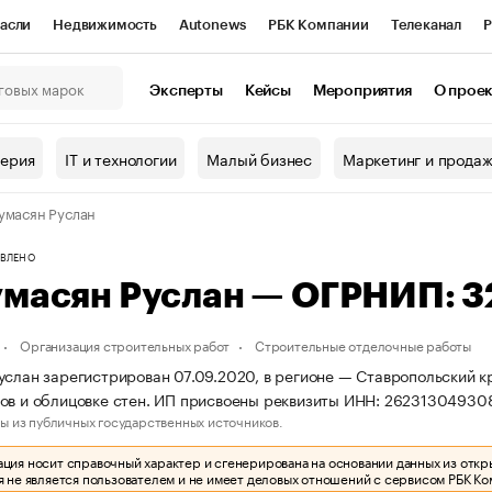
асли
Недвижимость
Autonews
РБК Компании
Телеканал
Р
К Курсы
РБК Life
Тренды
Визионеры
Национальные проекты
Эксперты
Кейсы
Мероприятия
О прое
онный клуб
Исследования
Кредитные рейтинги
Франшизы
Г
терия
IT и технологии
Малый бизнес
Маркетинг и прода
Проверка контрагентов
Политика
Экономика
Бизнес
умасян Руслан
ы
ВЛЕНО
умасян Руслан — ОГРНИП:
Организация строительных работ
Строительные отделочные работы
услан зарегистрирован 07.09.2020, в регионе — Ставропольский кр
ов и облицовке стен. ИП присвоены реквизиты ИНН: 2623130493
ы из публичных государственных источников.
ия носит справочный характер и сгенерирована на основании данных из откр
 не является пользователем и не имеет деловых отношений с сервисом РБК Ко