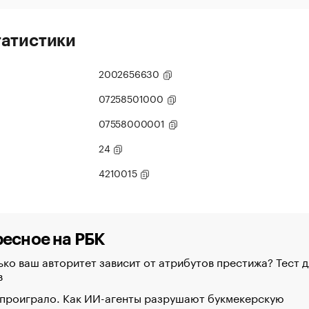
татистики
2002656630
07258501000
07558000001
24
4210015
есное на РБК
ко ваш авторитет зависит от атрибутов престижа? Тест д
в
 проиграло. Как ИИ-агенты разрушают букмекерскую