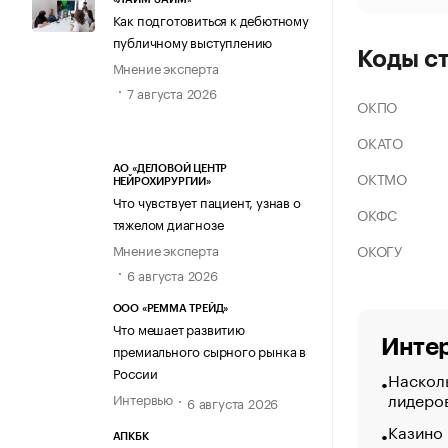
Как подготовиться к дебютному
публичному выступлению
Коды с
Мнение эксперта
7 августа 2026
ОКПО
ОКАТО
АО «ДЕЛОВОЙ ЦЕНТР
ОКТМО
НЕЙРОХИРУРГИИ»
Что чувствует пациент, узнав о
ОКФС
тяжелом диагнозе
ОКОГУ
Мнение эксперта
6 августа 2026
ООО «РЕММА ТРЕЙД»
Что мешает развитию
Интер
премиального сырного рынка в
России
Насколь
лидеро
Интервью
6 августа 2026
Казино
АПКБК