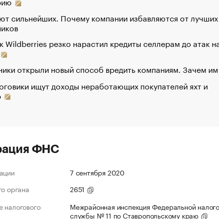
рию
ют сильнейших. Почему компании избавляются от лучших
ников
к Wildberries резко нарастил кредиты селлерам до атак н
ики открыли новый способ вредить компаниям. Зачем им
оговики ищут доходы неработающих покупателей яхт и
р
рация ФНС
ации
7 сентября 2020
го органа
2651
 налогового
Межрайонная инспекция Федеральной налог
службы № 11 по Ставропольскому краю