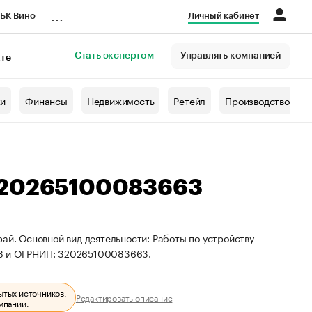
...
БК Вино
Личный кабинет
Стать экспертом
Управлять компанией
кте
азета
жи
Финансы
Недвижимость
Ретейл
Производство
 320265100083663
ай. Основной вид деятельности: Работы по устройству
08 и ОГРНИП: 320265100083663.
ытых источников.
Редактировать описание
мпании.