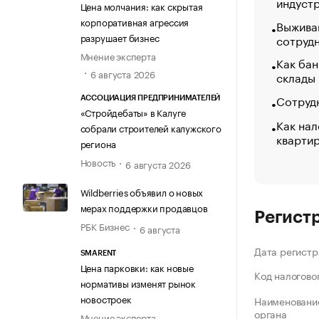
индуст
Цена молчания: как скрытая
корпоративная агрессия
Выжива
разрушает бизнес
сотруд
Мнение эксперта
Как бан
6 августа 2026
склады
Сотрудн
АССОЦИАЦИЯ ПРЕДПРИНИМАТЕЛЕЙ
«Стройдебаты» в Калуге
Как нал
собрали строителей калужского
кварти
региона
Новость
6 августа 2026
Wildberries объявил о новых
мерах поддержки продавцов
Регист
РБК Бизнес
6 августа
Дата регистр
SMARENT
Цена парковки: как новые
Код налогово
нормативы изменят рынок
новостроек
Наименование
органа
Мнение эксперта