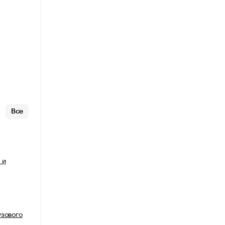
Все
 и
узового