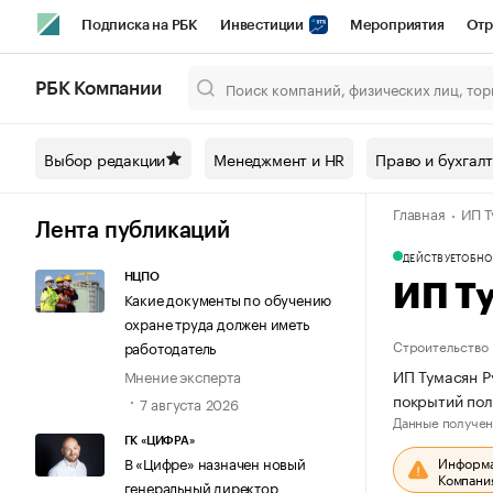
Подписка на РБК
Инвестиции
Мероприятия
Отр
Спорт
Школа управления РБК
РБК Образование
РБ
РБК Компании
Город
Стиль
Крипто
РБК Бизнес-среда
Дискусси
Выбор редакции
Менеджмент и HR
Право и бухгал
Спецпроекты СПб
Конференции СПб
Спецпроекты
Главная
ИП Т
Технологии и медиа
Финансы
Рынок наличной валют
Лента публикаций
ДЕЙСТВУЕТ
ОБНО
НЦПО
ИП Т
Какие документы по обучению
охране труда должен иметь
Строительство
работодатель
ИП Тумасян Р
Мнение эксперта
покрытий пол
7 августа 2026
Данные получен
ГК «ЦИФРА»
Информац
В «Цифре» назначен новый
Компания
генеральный директор