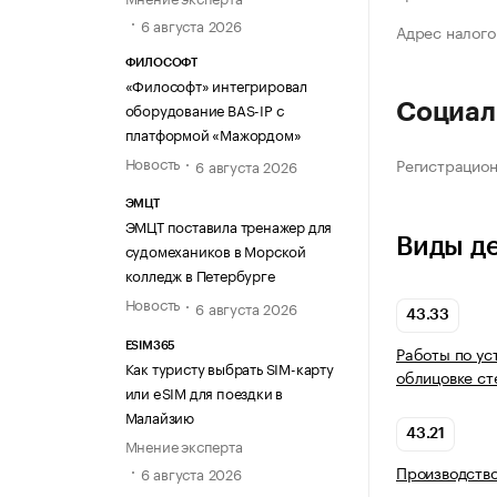
6 августа 2026
Адрес налого
ФИЛОСОФТ
«Философт» интегрировал
оборудование BAS-IP с
Социал
платформой «Мажордом»
Новость
Регистрацио
6 августа 2026
ЭМЦТ
ЭМЦТ поставила тренажер для
Виды д
судомехаников в Морской
колледж в Петербурге
Новость
6 августа 2026
43.33
ESIM365
Работы по ус
Как туристу выбрать SIM-карту
облицовке ст
или eSIM для поездки в
Малайзию
43.21
Мнение эксперта
Производств
6 августа 2026