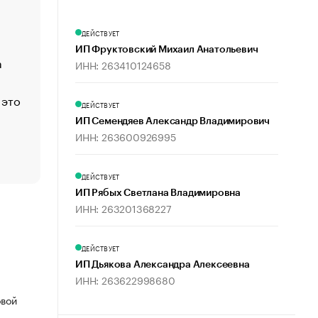
Economist
Функции менеджмента: пять ключевых основ эффект
ДЕЙСТВУЕТ
управления
ИП Фруктовский Михаил Анатольевич
а
ЕС разрешил конфискацию российской нефти — чем
ИНН: 263410124658
Москва
 это
Стресс обеспеченных людей: почему рост доходов 
ДЕЙСТВУЕТ
счастья
ИП Семендяев Александр Владимирович
Что обвинения против Павла Дурова значат для Tele
ИНН: 263600926995
пользователей
ДЕЙСТВУЕТ
ИП Рябых Светлана Владимировна
ИНН: 263201368227
ДЕЙСТВУЕТ
ИП Дьякова Александра Алексеевна
ИНН: 263622998680
овой