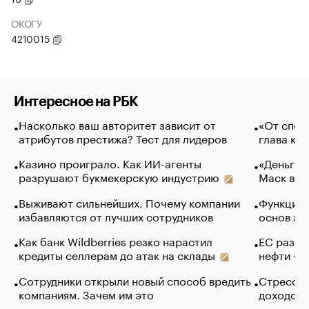
ОКОГУ
4210015
Интересное на РБК
Насколько ваш авторитет зависит от
«От спор
атрибутов престижа? Тест для лидеров
глава ко
Казино проиграло. Как ИИ-агенты
«Деньги б
разрушают букмекерскую индустрию
Маск в и
Выживают сильнейших. Почему компании
Функции 
избавляются от лучших сотрудников
основ эф
Как банк Wildberries резко нарастил
ЕС разре
кредиты селлерам до атак на склады
нефти — 
Сотрудники открыли новый способ вредить
Стресс о
компаниям. Зачем им это
доходов 