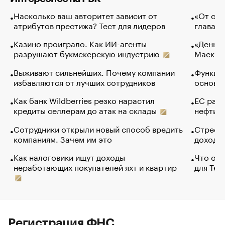
Насколько ваш авторитет зависит от
«От спо
атрибутов престижа? Тест для лидеров
глава к
Казино проиграло. Как ИИ-агенты
«Деньги
разрушают букмекерскую индустрию
Маск в 
Выживают сильнейших. Почему компании
Функции
избавляются от лучших сотрудников
основ э
Как банк Wildberries резко нарастил
ЕС раз
кредиты селлерам до атак на склады
нефти —
Сотрудники открыли новый способ вредить
Стресс 
компаниям. Зачем им это
доходов
Как налоговики ищут доходы
Что обв
неработающих покупателей яхт и квартир
для Tel
Регистрация ФНС