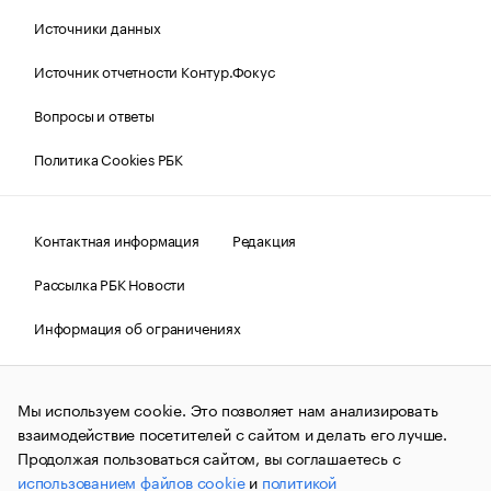
Источники данных
Источник отчетности Контур.Фокус
Вопросы и ответы
Политика Cookies РБК
Контактная информация
Редакция
Рассылка РБК Новости
Информация об ограничениях
Правовая информация
О соблюдении авторских прав
Мы используем cookie. Это позволяет нам анализировать
© АО «РОСБИЗНЕСКОНСАЛТИНГ»,
1995–2026.
Сообщения
и материалы информационного агентства «РБК»
взаимодействие посетителей с сайтом и делать его лучше.
(зарегистрировано Федеральной службой по надзору в сфере
Продолжая пользоваться сайтом, вы соглашаетесь с
связи, информационных технологий и массовых
использованием файлов cookie
и
политикой
коммуникаций (Роскомнадзор) 09.12.2015 за номером ИА