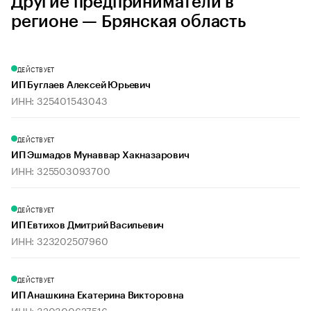
Другие предприниматели в
регионе — Брянская область
ДЕЙСТВУЕТ
ИП Буглаев Алексей Юрьевич
ИНН: 325401543043
ДЕЙСТВУЕТ
ИП Эшмадов Мунаввар Хакназарович
ИНН: 325503093700
ДЕЙСТВУЕТ
ИП Евтихов Дмитрий Васильевич
ИНН: 323202507960
ДЕЙСТВУЕТ
ИП Анашкина Екатерина Викторовна
ИНН: 320300627516