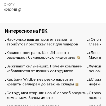
ОКОГУ
4210015
Интересное на РБК
Насколько ваш авторитет зависит от
«От спор
атрибутов престижа? Тест для лидеров
глава ко
Казино проиграло. Как ИИ-агенты
«Деньги б
разрушают букмекерскую индустрию
Маск в и
Выживают сильнейших. Почему компании
Функции 
избавляются от лучших сотрудников
основ эф
Как банк Wildberries резко нарастил
ЕС разре
кредиты селлерам до атак на склады
нефти — 
Сотрудники открыли новый способ вредить
Стресс о
компаниям. Зачем им это
доходов 
Как налоговики ищут доходы
Что обви