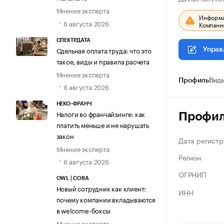
Мнение эксперта
Информац
6 августа 2026
Компания
СПЕКТРДАТА
Сдельная оплата труда: что это
Управ
такое, виды и правила расчета
Мнение эксперта
Профиль
Виды
6 августа 2026
НЕКО-ФРАНЧ
Налоги во франчайзинге: как
Профи
платить меньше и не нарушать
закон
Дата регистр
Мнение эксперта
Регион
6 августа 2026
ОГРНИП
OWL | СОВА
Новый сотрудник как клиент:
ИНН
почему компании вкладываются
в welcome-боксы
Мнение эксперта