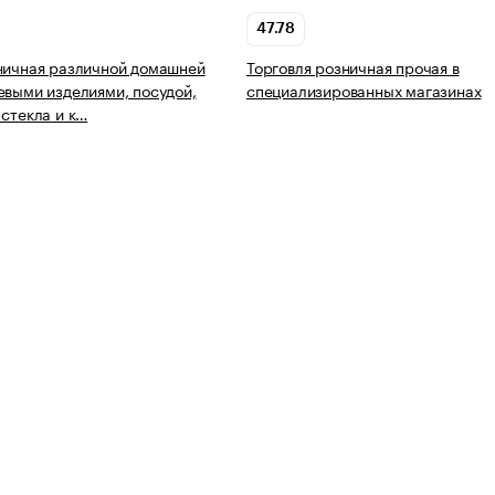
47.78
ничная различной домашней
Торговля розничная прочая в
евыми изделиями, посудой,
специализированных магазинах
 стекла и к…