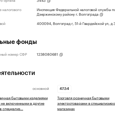
го органа
3443
 налогового
Инспекция Федеральной налоговой службы п
Дзержинскому району г. Волгограда
вой
400094, Волгоград г, 51-й Гвардейской ул, д
ьные фонды
нный номер СФР
1238080681
еятельности
47.54
ОСНОВНОЙ
ничная бытовыми изделиями
Торговля розничная бытовыми
 не включенными в другие
электротоварами в специализир
 в специализ…
магазинах