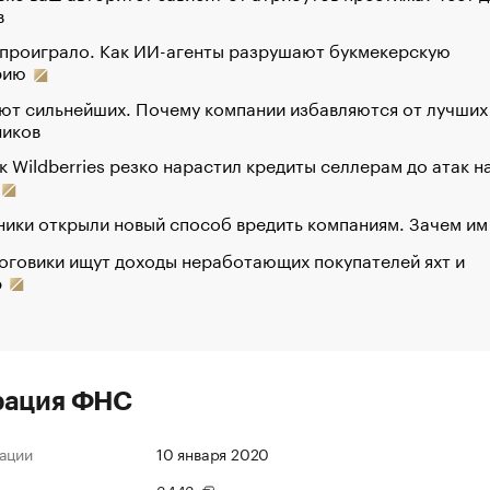
в
 проиграло. Как ИИ-агенты разрушают букмекерскую
рию
ют сильнейших. Почему компании избавляются от лучших
ников
к Wildberries резко нарастил кредиты селлерам до атак н
ики открыли новый способ вредить компаниям. Зачем им
оговики ищут доходы неработающих покупателей яхт и
р
рация ФНС
ации
10 января 2020