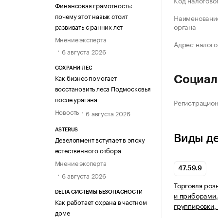
Код налогово
Финансовая грамотность:
почему этот навык стоит
Наименование
органа
развивать с ранних лет
Мнение эксперта
Адрес налого
6 августа 2026
СОХРАНИ ЛЕС
Как бизнес помогает
Социал
восстановить леса Подмосковья
после урагана
Регистрацио
Новость
6 августа 2026
ASTERUS
Виды д
Девелопмент вступает в эпоху
естественного отбора
Мнение эксперта
47.59.9
6 августа 2026
Торговля роз
DELTA СИСТЕМЫ БЕЗОПАСНОСТИ
и приборами,
Как работает охрана в частном
группировки,
доме