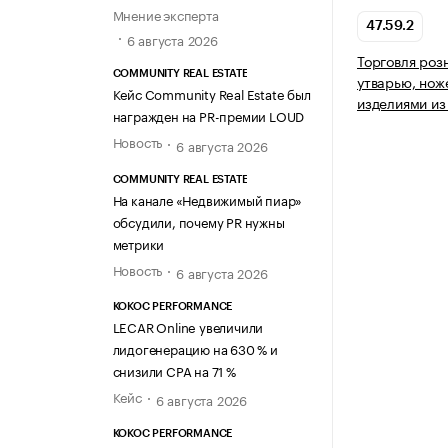
Мнение эксперта
47.59.2
6 августа 2026
Торговля роз
COMMUNITY REAL ESTATE
утварью, нож
Кейс Community Real Estate был
изделиями из
награжден на PR-премии LOUD
Новость
6 августа 2026
COMMUNITY REAL ESTATE
На канале «Недвижимый пиар»
обсудили, почему PR нужны
метрики
Новость
6 августа 2026
KOKOC PERFORMANCE
LECAR Online увеличили
лидогенерацию на 630 % и
снизили CPA на 71 %
Кейс
6 августа 2026
KOKOC PERFORMANCE