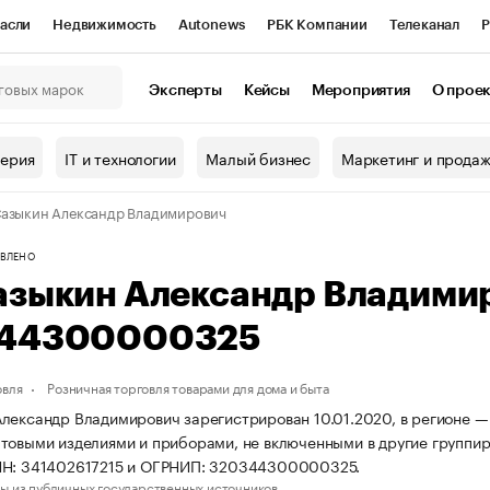
асли
Недвижимость
Autonews
РБК Компании
Телеканал
Р
К Курсы
РБК Life
Тренды
Визионеры
Национальные проекты
Эксперты
Кейсы
Мероприятия
О прое
онный клуб
Исследования
Кредитные рейтинги
Франшизы
Г
терия
IT и технологии
Малый бизнес
Маркетинг и прода
Проверка контрагентов
Политика
Экономика
Бизнес
азыкин Александр Владимирович
ы
ВЛЕНО
азыкин Александр Владими
44300000325
овля
Розничная торговля товарами для дома и быта
лександр Владимирович зарегистрирован 10.01.2020, в регионе — 
товыми изделиями и приборами, не включенными в другие группир
НН: 341402617215 и ОГРНИП: 320344300000325.
ы из публичных государственных источников.