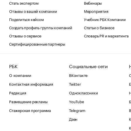
Стать экспертом
Вебинары
Отзывы о вашей компании
Мероприятия
Поделиться кейсом
Учебник РБК Компании
Создать профиль группы компаний
Статьи о бизнесе
Отзывы о сервисе
Словарь PR и маркетинга
Сертифицированные партнеры
РБК
Социальные сети
О компании
ВКонтакте
С
Контактная информация
Twitter
Е
Редакция
Одноклассники
Размещение рекламы
YouTube
Стажерская программа
Telegram
В
Дзен
К