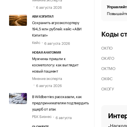
6 августа 2026
Управляйт
Повышайте
АВИ КЭПИТАЛ
Сохранить агроэкспортеру
194,5 млн рублей: кейс «АВИ
Коды с
Кэпитал»
Кейс
6 августа 2026
ОКПО
НОВАЯ АНАТОМИЯ
ОКАТО
Мужчины пришли к
косметологу: как выглядит
ОКТМО
новый пациент
ОКФС
Мнение эксперта
6 августа 2026
ОКОГУ
В Wildberries рассказали, как
предпринимателям подтвердить
ущерб от атак
Интер
РБК Бизнес
6 августа
Насколь
GLOWBYTE