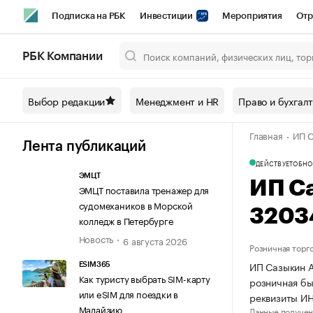
Подписка на РБК
Инвестиции
Мероприятия
Отр
Спорт
Школа управления РБК
РБК Образование
РБ
РБК Компании
Город
Стиль
Крипто
РБК Бизнес-среда
Дискусси
Выбор редакции
Менеджмент и HR
Право и бухгал
Спецпроекты СПб
Конференции СПб
Спецпроекты
Главная
ИП С
Технологии и медиа
Финансы
Рынок наличной валют
Лента публикаций
ДЕЙСТВУЕТ
ОБНО
ЭМЦТ
ИП С
ЭМЦТ поставила тренажер для
судомехаников в Морской
3203
колледж в Петербурге
Новость
6 августа 2026
Розничная торг
ИП Сазыкин А
ESIM365
Как туристу выбрать SIM-карту
розничная бы
или eSIM для поездки в
реквизиты И
Малайзию
Данные получен