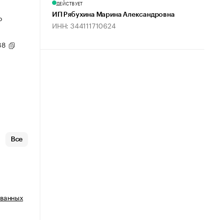
ДЕЙСТВУЕТ
ИП Рябухина Марина Александровна
о
ИНН: 344111710624
 38
Все
ованных