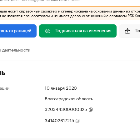
ия носит справочный характер и сгенерирована на основании данных из откр
 не является пользователем и не имеет деловых отношений с сервисом РБК Ко
Подписаться на изменения
По
лять страницей
 деятельности
ль
ации
10 января 2020
Волгоградская область
320344300000325
341402617215