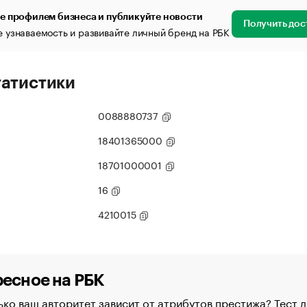
е профилем бизнеса и публикуйте новости
Получить дос
 узнаваемость и развивайте личный бренд на РБК
татистики
0088880737
18401365000
18701000001
16
4210015
есное на РБК
ко ваш авторитет зависит от атрибутов престижа? Тест д