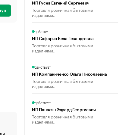
ИП Гусев Евгений Сергеевич
Торговля розничная бытовыми
туп
изделиями...
ДЕЙСТВУЕТ
ИП Сафарян Бела Гевандьевна
Торговля розничная бытовыми
изделиями...
ДЕЙСТВУЕТ
ИП Компаниченко Ольга Николаевна
Торговля розничная бытовыми
изделиями...
ДЕЙСТВУЕТ
ИП Панасян Эдуард Георгиевич
Торговля розничная бытовыми
изделиями...
ля
«От спорта тело стареет иначе». Как живет глава ко