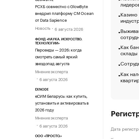
лидеро
РСХБ совместно с GlowByte
внедрил платформу CM Ocean
Казино
индуст
от Data Sapience
Новость
6 августа 2026
Выжива
сотруд
ФОНД «НАУКА. ИСКУССТВО.
ТЕХНОЛОГИИ»
Как бан
Персеиды — 2026: когда
склады
смотреть самый яркий
Сотрудн
звездопад августа
Мнение эксперта
Как нал
кварти
6 августа 2026
EXNODE
еСИМ Беларусь: как купить,
установить и активировать в
2026 году
Регист
Мнение эксперта
6 августа 2026
Дата регистр
ООО «ПРОСТО.»