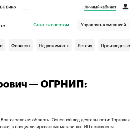
...
БК Вино
Личный кабинет
Стать экспертом
Управлять компанией
кте
азета
жи
Финансы
Недвижимость
Ретейл
Производство
рович — ОГРНИП:
Волгоградская область. Основной вид деятельности: Торговля
овки, в специализированных магазинах. ИП присвоены