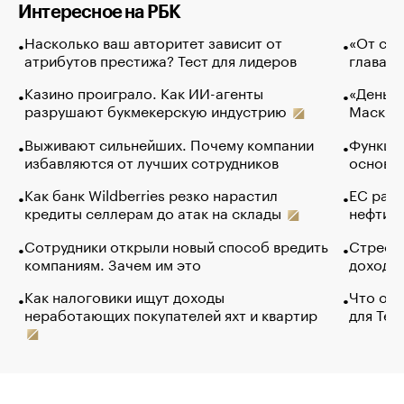
Интересное на РБК
Насколько ваш авторитет зависит от
«От спо
атрибутов престижа? Тест для лидеров
глава к
Казино проиграло. Как ИИ-агенты
«Деньги
разрушают букмекерскую индустрию
Маск в 
Выживают сильнейших. Почему компании
Функции
избавляются от лучших сотрудников
основ э
Как банк Wildberries резко нарастил
ЕС раз
кредиты селлерам до атак на склады
нефти —
Сотрудники открыли новый способ вредить
Стресс 
компаниям. Зачем им это
доходов
Как налоговики ищут доходы
Что обв
неработающих покупателей яхт и квартир
для Tel