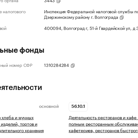
го органа
3443
 налогового
Инспекция Федеральной налоговой службы п
Дзержинскому району г. Волгограда
вой
400094, Волгоград г, 51-й Гвардейской ул, д
ьные фонды
нный номер СФР
1310284284
еятельности
56.10.1
ОСНОВНОЙ
 хлеба и мучных
Деятельность ресторанов и кафе 
 изделий, тортов и
полным ресторанным обслужива
лительного хранения
кафетериев, ресторанов быстрог