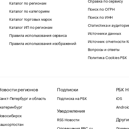
Справка по сервису
Каталог по регионам
Поиск по ОГРН
Каталог по категориям
Поиск по ИНН
Каталог торговых марок
Статистика и аудитори
Каталог ИП по регионам
Источники данных
Правила использования сервиса
Источник отчетности 
Правила использования изображений
Вопросы и ответы
Политика Cookies РБК
Новости регионов
Подписки
РБК Н
анкт-Петербург и область
Подписка на РБК
iOS
катеринбург
Androi
Уведомления
Новосибирск
Други
RSS Новости
Башкортостан
Оповещения RBC.ru
Домены