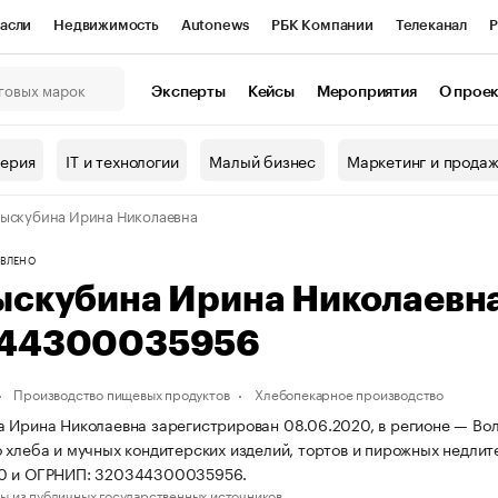
асли
Недвижимость
Autonews
РБК Компании
Телеканал
Р
К Курсы
РБК Life
Тренды
Визионеры
Национальные проекты
Эксперты
Кейсы
Мероприятия
О прое
онный клуб
Исследования
Кредитные рейтинги
Франшизы
Г
терия
IT и технологии
Малый бизнес
Маркетинг и прода
Проверка контрагентов
Политика
Экономика
Бизнес
ыскубина Ирина Николаевна
ы
ВЛЕНО
ыскубина Ирина Николаевн
44300035956
Производство пищевых продуктов
Хлебопекарное производство
 Ирина Николаевна зарегистрирован 08.06.2020, в регионе — Волг
 хлеба и мучных кондитерских изделий, тортов и пирожных недлит
0 и ОГРНИП: 320344300035956.
ы из публичных государственных источников.