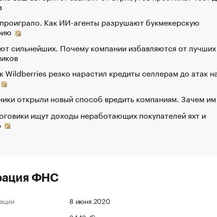
в
 проиграло. Как ИИ-агенты разрушают букмекерскую
рию
ют сильнейших. Почему компании избавляются от лучших
ников
к Wildberries резко нарастил кредиты селлерам до атак н
ики открыли новый способ вредить компаниям. Зачем им
оговики ищут доходы неработающих покупателей яхт и
р
рация ФНС
ации
8 июня 2020