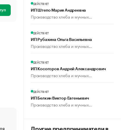
ДЕЙСТВУЕТ
туп
ИП Штепо Мария Андреевна
Производство хлеба и мучных...
ДЕЙСТВУЕТ
ИП Рубахина Ольга Васильевна
Производство хлеба и мучных...
ДЕЙСТВУЕТ
ИП Косогоров Андрей Александрович
Производство хлеба и мучных...
ДЕЙСТВУЕТ
ИП Белкин Виктор Евгеньевич
Производство хлеба и мучных...
ля
«От спорта тело стареет иначе». Как живет глава ко
Другие предприниматели в