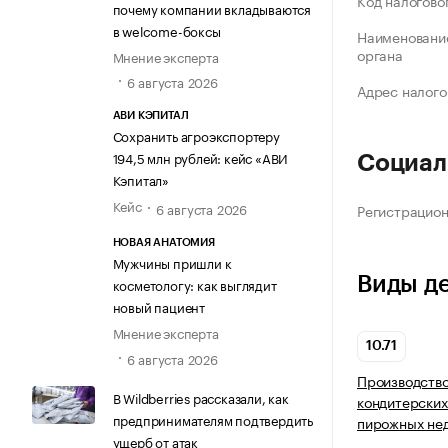
Код налогово
почему компании вкладываются
в welcome-боксы
Наименование
органа
Мнение эксперта
6 августа 2026
Адрес налого
АВИ КЭПИТАЛ
Сохранить агроэкспортеру
194,5 млн рублей: кейс «АВИ
Социал
Кэпитал»
Кейс
6 августа 2026
Регистрацио
НОВАЯ АНАТОМИЯ
Мужчины пришли к
Виды д
косметологу: как выглядит
новый пациент
Мнение эксперта
10.71
6 августа 2026
Производство
В Wildberries рассказали, как
кондитерских
предпринимателям подтвердить
пирожных нед
ущерб от атак