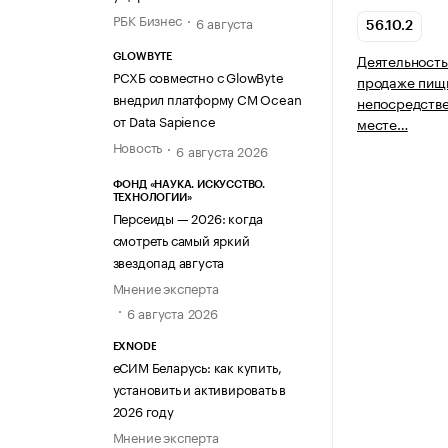
РБК Бизнес
6 августа
56.10.2
Деятельность
GLOWBYTE
РСХБ совместно с GlowByte
продаже пищи
внедрил платформу CM Ocean
непосредств
от Data Sapience
месте…
Новость
6 августа 2026
ФОНД «НАУКА. ИСКУССТВО.
ТЕХНОЛОГИИ»
Персеиды — 2026: когда
смотреть самый яркий
звездопад августа
Мнение эксперта
6 августа 2026
EXNODE
еСИМ Беларусь: как купить,
установить и активировать в
2026 году
Мнение эксперта