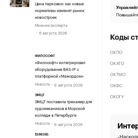
Цена парковки: как новые
Управляйт
нормативы изменят рынок
Повышайте
новостроек
Мнение эксперта
6 августа 2026
Коды с
ОКПО
ФИЛОСОФТ
«Философт» интегрировал
ОКАТО
оборудование BAS-IP с
ОКТМО
платформой «Мажордом»
Новость
6 августа 2026
ОКФС
ОКОГУ
ЭМЦТ
ЭМЦТ поставила тренажер для
судомехаников в Морской
колледж в Петербурге
Новость
6 августа 2026
Интер
Насколь
ESIM365