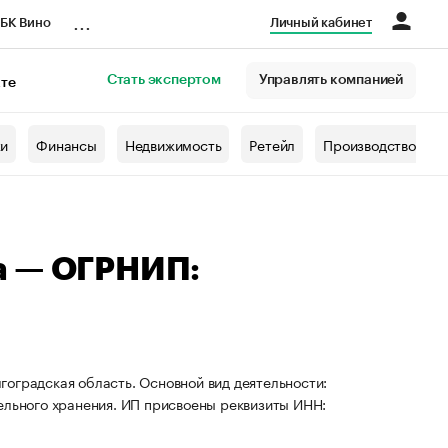
...
БК Вино
Личный кабинет
Стать экспертом
Управлять компанией
кте
азета
жи
Финансы
Недвижимость
Ретейл
Производство
а — ОГРНИП:
оградская область. Основной вид деятельности:
ельного хранения. ИП присвоены реквизиты ИНН: