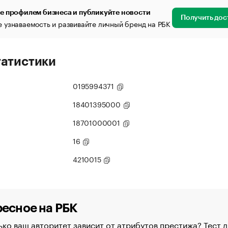
е профилем бизнеса и публикуйте новости
Получить дос
 узнаваемость и развивайте личный бренд на РБК
татистики
0195994371
18401395000
18701000001
16
4210015
есное на РБК
ко ваш авторитет зависит от атрибутов престижа? Тест д