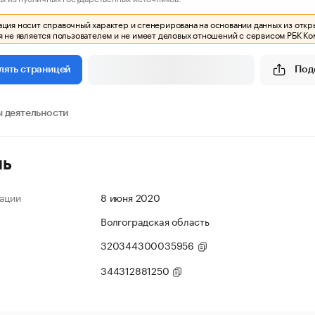
ия носит справочный характер и сгенерирована на основании данных из откр
 не является пользователем и не имеет деловых отношений с сервисом РБК Ко
Под
лять страницей
 деятельности
ль
ации
8 июня 2020
Волгоградская область
320344300035956
344312881250