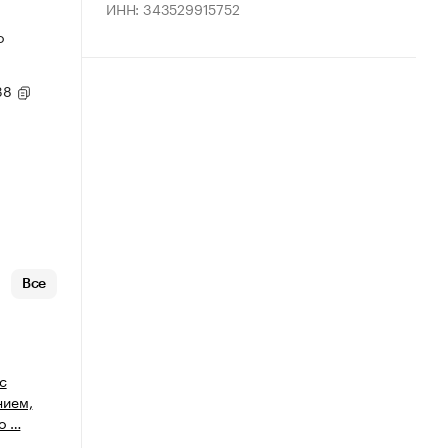
ИНН: 343529915752
о
 38
Все
с
нием,
о …