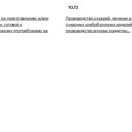
10.72
 по приготовлению и/или
Производство сухарей, печенья и
, готовой к
сухарных хлебобулочных изделий
енному употреблению на
производство мучных кондитер…