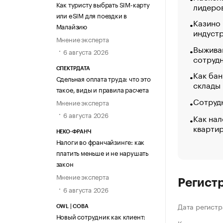
Как туристу выбрать SIM-карту
лидеро
или eSIM для поездки в
Казино
Малайзию
индуст
Мнение эксперта
Выжива
6 августа 2026
сотруд
СПЕКТРДАТА
Как бан
Сдельная оплата труда: что это
склады
такое, виды и правила расчета
Сотрудн
Мнение эксперта
6 августа 2026
Как нал
кварти
НЕКО-ФРАНЧ
Налоги во франчайзинге: как
платить меньше и не нарушать
закон
Мнение эксперта
Регист
6 августа 2026
Дата регистр
OWL | СОВА
Новый сотрудник как клиент: