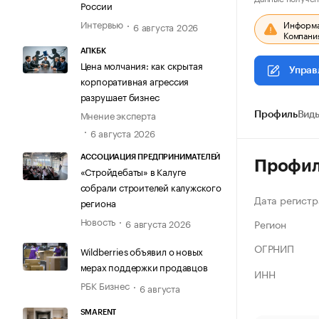
России
Интервью
Информац
6 августа 2026
Компания
АПКБК
Цена молчания: как скрытая
Управ
корпоративная агрессия
разрушает бизнес
Мнение эксперта
Профиль
Виды
6 августа 2026
АССОЦИАЦИЯ ПРЕДПРИНИМАТЕЛЕЙ
Профи
«Стройдебаты» в Калуге
собрали строителей калужского
Дата регистр
региона
Новость
Регион
6 августа 2026
ОГРНИП
Wildberries объявил о новых
мерах поддержки продавцов
ИНН
РБК Бизнес
6 августа
SMARENT