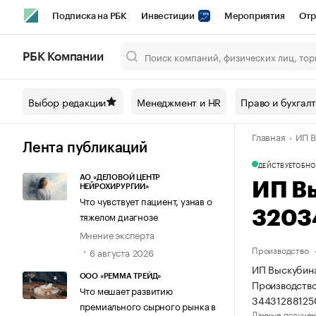
Подписка на РБК
Инвестиции
Мероприятия
Отр
Спорт
Школа управления РБК
РБК Образование
РБ
РБК Компании
Город
Стиль
Крипто
РБК Бизнес-среда
Дискусси
Выбор редакции
Менеджмент и HR
Право и бухгал
Спецпроекты СПб
Конференции СПб
Спецпроекты
Главная
ИП В
Технологии и медиа
Финансы
Рынок наличной валют
Лента публикаций
ДЕЙСТВУЕТ
ОБНО
АО «ДЕЛОВОЙ ЦЕНТР
ИП В
НЕЙРОХИРУРГИИ»
Что чувствует пациент, узнав о
3203
тяжелом диагнозе
Мнение эксперта
Производство
6 августа 2026
ИП Выскубина
ООО «РЕММА ТРЕЙД»
Производство
Что мешает развитию
34431288125
премиального сырного рынка в
Данные получен