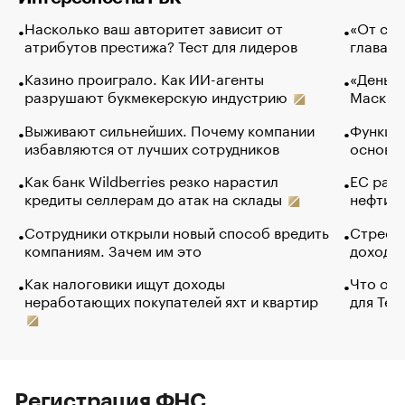
Насколько ваш авторитет зависит от
«От спо
атрибутов престижа? Тест для лидеров
глава к
Казино проиграло. Как ИИ-агенты
«Деньги
разрушают букмекерскую индустрию
Маск в 
Выживают сильнейших. Почему компании
Функции
избавляются от лучших сотрудников
основ э
Как банк Wildberries резко нарастил
ЕС раз
кредиты селлерам до атак на склады
нефти —
Сотрудники открыли новый способ вредить
Стресс 
компаниям. Зачем им это
доходов
Как налоговики ищут доходы
Что обв
неработающих покупателей яхт и квартир
для Tel
Регистрация ФНС