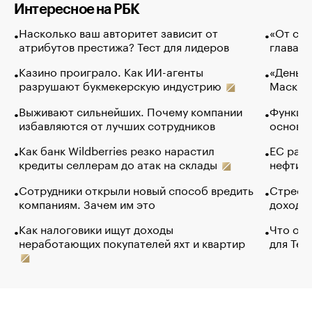
Интересное на РБК
Насколько ваш авторитет зависит от
«От спо
атрибутов престижа? Тест для лидеров
глава к
Казино проиграло. Как ИИ-агенты
«Деньги
разрушают букмекерскую индустрию
Маск в 
Выживают сильнейших. Почему компании
Функции
избавляются от лучших сотрудников
основ э
Как банк Wildberries резко нарастил
ЕС раз
кредиты селлерам до атак на склады
нефти —
Сотрудники открыли новый способ вредить
Стресс 
компаниям. Зачем им это
доходов
Как налоговики ищут доходы
Что обв
неработающих покупателей яхт и квартир
для Tel