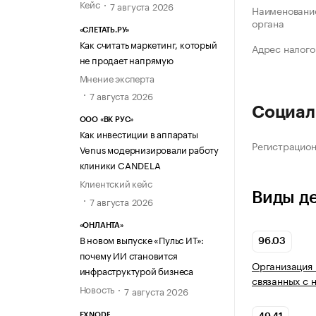
Кейс
7 августа 2026
Наименование
органа
«СЛЕТАТЬ.РУ»
Как считать маркетинг, который
Адрес налого
не продает напрямую
Мнение эксперта
7 августа 2026
Социал
ООО «ВК РУС»
Как инвестиции в аппараты
Регистрацио
Venus модернизировали работу
клиники CANDELA
Клиентский кейс
Виды д
7 августа 2026
«ОНЛАНТА»
В новом выпуске «Пульс ИТ»:
96.03
почему ИИ становится
Организация 
инфраструктурой бизнеса
связанных с 
Новость
7 августа 2026
EXNODE