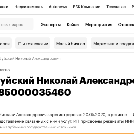
асли
Недвижимость
Autonews
РБК Компании
Телеканал
Р
К Курсы
РБК Life
Тренды
Визионеры
Национальные проекты
Эксперты
Кейсы
Мероприятия
О прое
онный клуб
Исследования
Кредитные рейтинги
Франшизы
Г
терия
IT и технологии
Малый бизнес
Маркетинг и прода
Проверка контрагентов
Политика
Экономика
Бизнес
уйский Николай Александрович
ы
ВЛЕНО
уйский Николай Александр
85000035460
иколай Александрович зарегистрирован 20.05.2020, в регионе — И
едставление связанных с ними услуг. ИП присвоены реквизиты 
ы из публичных государственных источников.