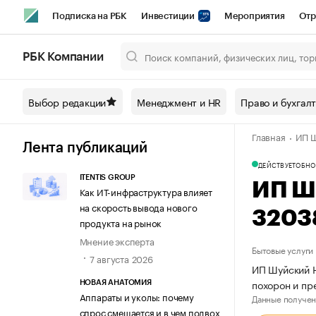
Подписка на РБК
Инвестиции
Мероприятия
Отр
Спорт
Школа управления РБК
РБК Образование
РБ
РБК Компании
Город
Стиль
Крипто
РБК Бизнес-среда
Дискусси
Выбор редакции
Менеджмент и HR
Право и бухгал
Спецпроекты СПб
Конференции СПб
Спецпроекты
Главная
ИП Ш
Технологии и медиа
Финансы
Рынок наличной валют
Лента публикаций
ДЕЙСТВУЕТ
ОБНО
ITENTIS GROUP
ИП Ш
Как ИТ-инфраструктура влияет
на скорость вывода нового
3203
продукта на рынок
Мнение эксперта
Бытовые услуги
7 августа 2026
ИП Шуйский Н
похорон и пр
НОВАЯ АНАТОМИЯ
Аппараты и уколы: почему
Данные получен
спрос смещается и в чем подвох