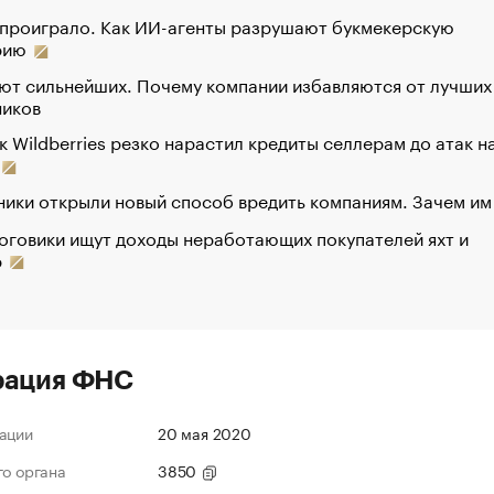
 проиграло. Как ИИ-агенты разрушают букмекерскую
рию
ют сильнейших. Почему компании избавляются от лучших
ников
к Wildberries резко нарастил кредиты селлерам до атак н
ики открыли новый способ вредить компаниям. Зачем им
оговики ищут доходы неработающих покупателей яхт и
р
рация ФНС
ации
20 мая 2020
го органа
3850