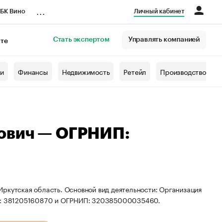
...
БК Вино
Личный кабинет
Стать экспертом
Управлять компанией
кте
азета
жи
Финансы
Недвижимость
Ретейл
Производство
ович — ОГРНИП:
ркутская область. Основной вид деятельности: Организация
ИНН: 381205160870 и ОГРНИП: 320385000035460.