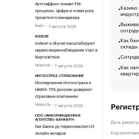
Аутстаффинг ломает PM-
Казино
процессы. Цифры и новая роль
индуст
проектного менеджера
Выжива
Кейс
7 августа 2026
сотруд
IVIDEON
Как бан
ivideon и Skynet масштабируют
склады
сервис видеонаблюдения Vizor в
Сотрудн
Кыргызстане
Новость
7 августа 2026
Как нал
кварти
ИНГОССТРАХ. СТРАХОВАНИЕ
Исследование Ингосстраха и
НАФИ: 72% россиян доверяют
страховым компаниям
Новость
7 августа 2026
Регист
ООО «ИНФОРМАЦИОННОЕ
АГЕНТСТВО «БАНКИ.РУ»
Дата регистр
Как Банки.ру переосмыслил UX
Код налогово
онлайн-вкладов