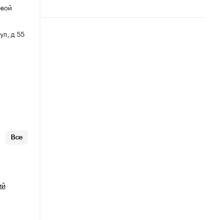
овой
ул, д 55
Все
ий