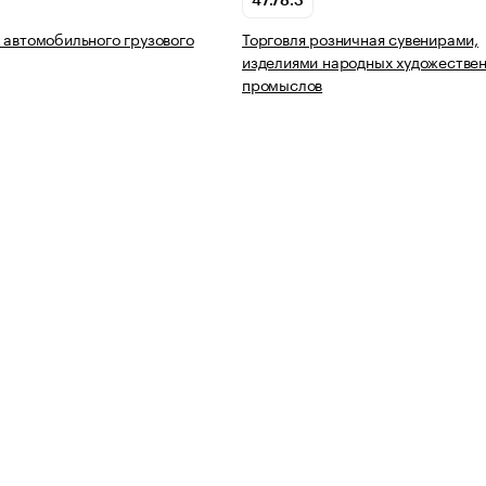
47.78.3
 автомобильного грузового
Торговля розничная сувенирами,
изделиями народных художестве
промыслов