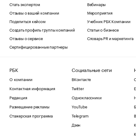
Стать экспертом
Вебинары
Отзывы о вашей компании
Мероприятия
Поделиться кейсом
Учебник РБК Компании
Создать профиль группы компаний
Статьи о бизнесе
Отзывы о сервисе
Словарь PR и маркетинга
Сертифицированные партнеры
РБК
Социальные сети
О компании
ВКонтакте
С
Контактная информация
Twitter
Е
Редакция
Одноклассники
Размещение рекламы
YouTube
Стажерская программа
Telegram
В
Дзен
К