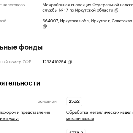
 налогового
Межрайонная инспекция Федеральной налог
службы № 17 по Иркутской области
вой
664007, Иркутская обл, Иркутск г, Советская 
ьные фонды
нный номер СФР
1233419264
еятельности
25.62
ОСНОВНОЙ
похорон и представление
Обработка металлических издел
ними услуг
механическая