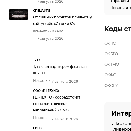
7 августа 2026
Управляйт
Повышайте
СПЕЦАЙТИ
От сильных проектов к сильному
сайту: кейс «Студии Ю»
Коды с
Клиентский кейс
7 августа 2026
ОКПО
ОКАТО
ТУТУ
ОКТМО
Туту стал партнером фестиваля
КРУТО
ОКФС
Новость
7 августа 2026
ОКОГУ
ООО «ГЦ ТЕХНО»
ГЦ «ТЕХНО» сосредоточит
поставки ключевых
направлений XCMG
Интер
Новость
7 августа 2026
Насколь
лидеро
СИНЭТ