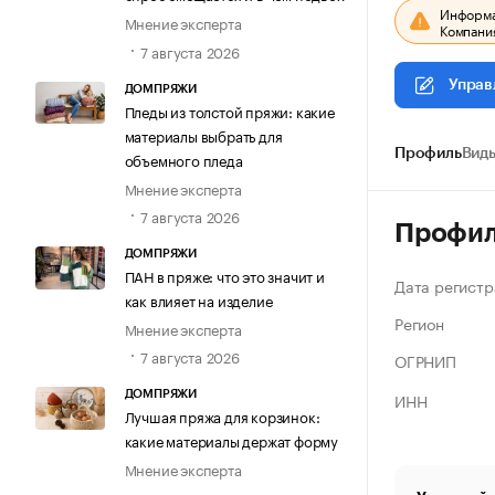
Информац
Мнение эксперта
Компания
7 августа 2026
Управ
ДОМПРЯЖИ
Пледы из толстой пряжи: какие
материалы выбрать для
Профиль
Виды
объемного пледа
Мнение эксперта
7 августа 2026
Профи
ДОМПРЯЖИ
ПАН в пряже: что это значит и
Дата регистр
как влияет на изделие
Регион
Мнение эксперта
7 августа 2026
ОГРНИП
ИНН
ДОМПРЯЖИ
Лучшая пряжа для корзинок:
какие материалы держат форму
Мнение эксперта