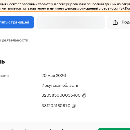
ия носит справочный характер и сгенерирована на основании данных из откр
 не является пользователем и не имеет деловых отношений с сервисом РБК Ко
Под
лять страницей
 деятельности
ль
ации
20 мая 2020
Иркутская область
320385000035460
381205160870