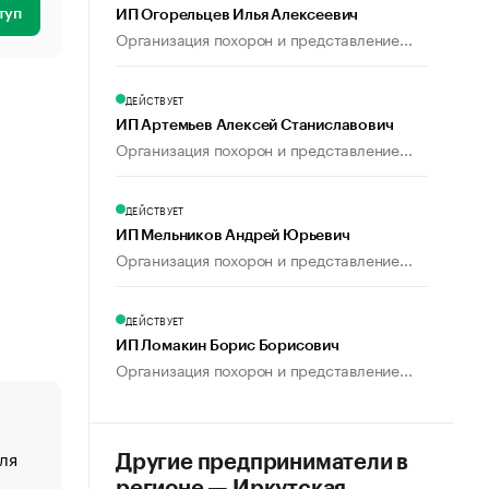
туп
ИП Огорельцев Илья Алексеевич
Организация похорон и представление...
ДЕЙСТВУЕТ
ИП Артемьев Алексей Станиславович
Организация похорон и представление...
ДЕЙСТВУЕТ
ИП Мельников Андрей Юрьевич
Организация похорон и представление...
ДЕЙСТВУЕТ
ИП Ломакин Борис Борисович
Организация похорон и представление...
ля
«От спорта тело стареет иначе». Как живет глава ко
Другие предприниматели в
создавшей GTA