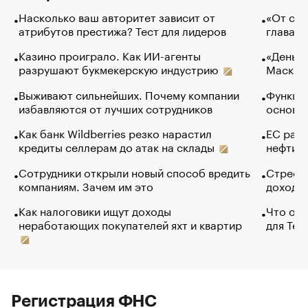
Насколько ваш авторитет зависит от
«От спо
атрибутов престижа? Тест для лидеров
глава к
Казино проиграло. Как ИИ-агенты
«Деньги
разрушают букмекерскую индустрию
Маск в 
Выживают сильнейших. Почему компании
Функции
избавляются от лучших сотрудников
основ э
Как банк Wildberries резко нарастил
ЕС раз
кредиты селлерам до атак на склады
нефти —
Сотрудники открыли новый способ вредить
Стресс 
компаниям. Зачем им это
доходов
Как налоговики ищут доходы
Что обв
неработающих покупателей яхт и квартир
для Tel
Регистрация ФНС