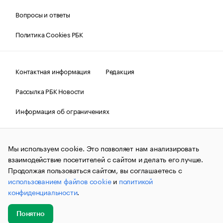
Вопросы и ответы
Политика Cookies РБК
Контактная информация
Редакция
Рассылка РБК Новости
Информация об ограничениях
Правовая информация
О соблюдении авторских прав
Мы используем cookie. Это позволяет нам анализировать
© АО «РОСБИЗНЕСКОНСАЛТИНГ»,
1995–2026.
Сообщения
и материалы информационного агентства «РБК»
взаимодействие посетителей с сайтом и делать его лучше.
(зарегистрировано Федеральной службой по надзору в сфере
Продолжая пользоваться сайтом, вы соглашаетесь с
связи, информационных технологий и массовых
использованием файлов cookie
и
политикой
коммуникаций (Роскомнадзор) 09.12.2015 за номером ИА
№ФС77-63848) сопровождаются пометкой «РБК». Отдельные
конфиденциальности
.
публикации могут содержать информацию,
не предназначенную для пользователей
до 18 лет.
companycardsfeedback@rbc.ru
Понятно