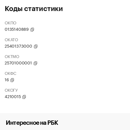
Коды статистики
ОКПО
0135140889
ОКАТО
25401373000
ОКТМО
25701000001
ОКФС
16
ОКОГУ
4210015
Интересное на РБК