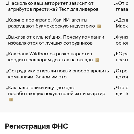
Насколько ваш авторитет зависит от
«От спо
атрибутов престижа? Тест для лидеров
глава к
Казино проиграло. Как ИИ-агенты
«Деньги
разрушают букмекерскую индустрию
Маск в 
Выживают сильнейших. Почему компании
Функции
избавляются от лучших сотрудников
основ э
Как банк Wildberries резко нарастил
ЕС раз
кредиты селлерам до атак на склады
нефти —
Сотрудники открыли новый способ вредить
Стресс 
компаниям. Зачем им это
доходов
Как налоговики ищут доходы
Что обв
неработающих покупателей яхт и квартир
для Tel
Регистрация ФНС