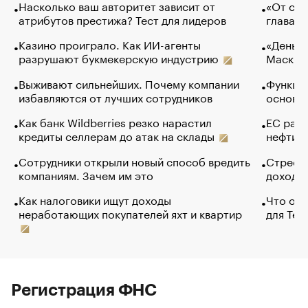
Насколько ваш авторитет зависит от
«От спо
атрибутов престижа? Тест для лидеров
глава к
Казино проиграло. Как ИИ-агенты
«Деньги
разрушают букмекерскую индустрию
Маск в 
Выживают сильнейших. Почему компании
Функции
избавляются от лучших сотрудников
основ э
Как банк Wildberries резко нарастил
ЕС раз
кредиты селлерам до атак на склады
нефти —
Сотрудники открыли новый способ вредить
Стресс 
компаниям. Зачем им это
доходов
Как налоговики ищут доходы
Что обв
неработающих покупателей яхт и квартир
для Tel
Регистрация ФНС