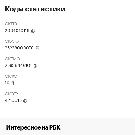
Коды статистики
ОКПО
2004010118
ОКАТО
25238000076
ОКТМО
25638446101
ОКФС
16
ОКОГУ
4210015
Интересное на РБК