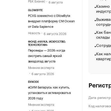
РБК Бизнес
6 августа
Казино
индуст
GLOWBYTE
РСХБ совместно с GlowByte
Выжива
внедрил платформу CM Ocean
сотруд
от Data Sapience
Как бан
Новость
6 августа 2026
склады
ФОНД «НАУКА. ИСКУССТВО.
Сотрудн
ТЕХНОЛОГИИ»
Персеиды — 2026: когда
Как нал
смотреть самый яркий
кварти
звездопад августа
Мнение эксперта
6 августа 2026
EXNODE
Регист
еСИМ Беларусь: как купить,
установить и активировать в
Дата регистр
2026 году
Мнение эксперта
Код налогово
6 августа 2026