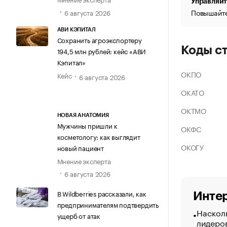
Управляйт
Повышайте
6 августа 2026
АВИ КЭПИТАЛ
Сохранить агроэкспортеру
Коды с
194,5 млн рублей: кейс «АВИ
Кэпитал»
ОКПО
Кейс
6 августа 2026
ОКАТО
ОКТМО
НОВАЯ АНАТОМИЯ
Мужчины пришли к
ОКФС
косметологу: как выглядит
ОКОГУ
новый пациент
Мнение эксперта
6 августа 2026
В Wildberries рассказали, как
Интер
предпринимателям подтвердить
Насколь
ущерб от атак
лидеро