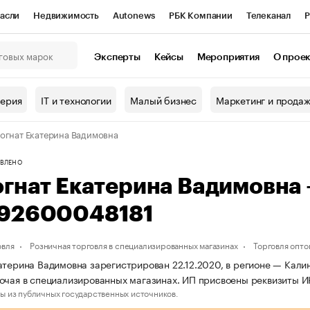
асли
Недвижимость
Autonews
РБК Компании
Телеканал
Р
К Курсы
РБК Life
Тренды
Визионеры
Национальные проекты
Эксперты
Кейсы
Мероприятия
О прое
онный клуб
Исследования
Кредитные рейтинги
Франшизы
Г
терия
IT и технологии
Малый бизнес
Маркетинг и прода
Проверка контрагентов
Политика
Экономика
Бизнес
огнат Екатерина Вадимовна
ы
ВЛЕНО
огнат Екатерина Вадимовна
92600048181
овля
Розничная торговля в специализированных магазинах
Торговля опто
атерина Вадимовна зарегистрирован 22.12.2020, в регионе — Калин
рочая в специализированных магазинах. ИП присвоены реквизиты
ы из публичных государственных источников.