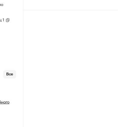
по
щ 1
Все
йного