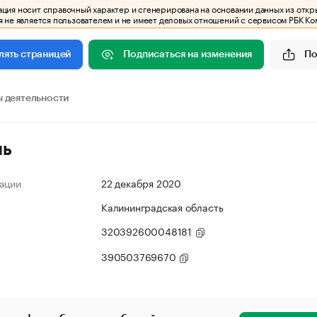
ия носит справочный характер и сгенерирована на основании данных из откр
 не является пользователем и не имеет деловых отношений с сервисом РБК Ко
Подписаться на изменения
По
лять страницей
 деятельности
ль
ации
22 декабря 2020
Калининградская область
320392600048181
390503769670