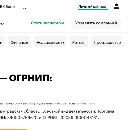
...
БК Вино
Личный кабинет
Стать экспертом
Управлять компанией
кте
азета
жи
Финансы
Недвижимость
Ретейл
Производство
 — ОГРНИП:
вая электронным оборудованием и его запасными частями
инградская область. Основной вид деятельности: Торговля
 ИНН: 390503769670 и ОГРНИП: 320392600048181.