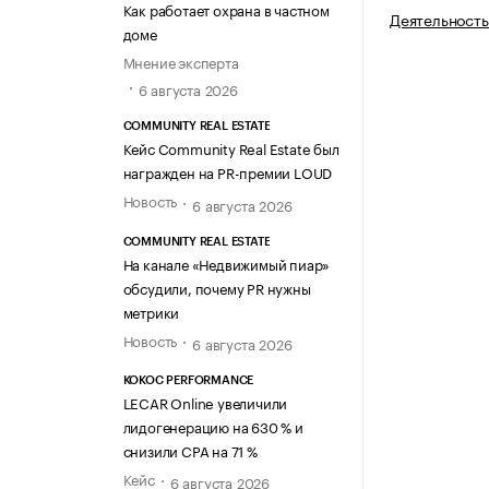
Как работает охрана в частном
Деятельность
доме
Мнение эксперта
6 августа 2026
COMMUNITY REAL ESTATE
Кейс Community Real Estate был
награжден на PR-премии LOUD
Новость
6 августа 2026
COMMUNITY REAL ESTATE
На канале «Недвижимый пиар»
обсудили, почему PR нужны
метрики
Новость
6 августа 2026
KOKOC PERFORMANCE
LECAR Online увеличили
лидогенерацию на 630 % и
снизили CPA на 71 %
Кейс
6 августа 2026