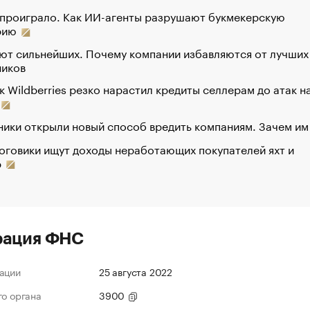
 проиграло. Как ИИ-агенты разрушают букмекерскую
рию
ют сильнейших. Почему компании избавляются от лучших
ников
к Wildberries резко нарастил кредиты селлерам до атак н
ики открыли новый способ вредить компаниям. Зачем им
оговики ищут доходы неработающих покупателей яхт и
р
рация ФНС
ации
25 августа 2022
го органа
3900