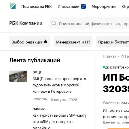
Подписка на РБК
Инвестиции
Мероприятия
Отр
Спорт
Школа управления РБК
РБК Образование
РБ
РБК Компании
Город
Стиль
Крипто
РБК Бизнес-среда
Дискусси
Выбор редакции
Менеджмент и HR
Право и бухгал
Спецпроекты СПб
Конференции СПб
Спецпроекты
Главная
ИП Б
Технологии и медиа
Финансы
Рынок наличной валют
Лента публикаций
ДЕЙСТВУЕТ
ОБНО
ЭМЦТ
ИП Б
ЭМЦТ поставила тренажер для
судомехаников в Морской
3203
колледж в Петербурге
Новость
6 августа 2026
Розничная торг
ИП Богнат Ек
ESIM365
Как туристу выбрать SIM-карту
розничная п
или eSIM для поездки в
Данные получен
Малайзию