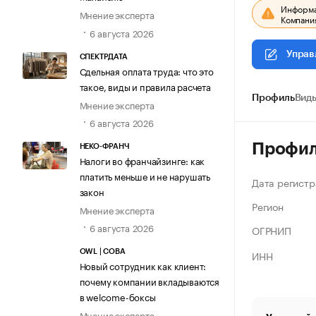
Информац
Мнение эксперта
Компания
6 августа 2026
Управ
СПЕКТРДАТА
Сдельная оплата труда: что это
такое, виды и правила расчета
Профиль
Виды
Мнение эксперта
6 августа 2026
Профи
НЕКО-ФРАНЧ
Налоги во франчайзинге: как
платить меньше и не нарушать
Дата регистр
закон
Регион
Мнение эксперта
6 августа 2026
ОГРНИП
ИНН
OWL | СОВА
Новый сотрудник как клиент:
почему компании вкладываются
в welcome-боксы
Мнение эксперта