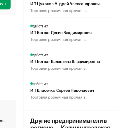
туп
ИП Цуканов Андрей Александрович
Торговля розничная прочая в...
ДЕЙСТВУЕТ
ИП Богнат Денис Владимирович
Торговля розничная прочая в...
ДЕЙСТВУЕТ
ИП Богнат Валентина Владимировна
Торговля розничная прочая в...
ДЕЙСТВУЕТ
ИП Власенко Сергей Николаевич
Торговля розничная прочая в...
ля
«От спорта тело стареет иначе». Как живет глава ко
Другие предприниматели в
создавшей GTA