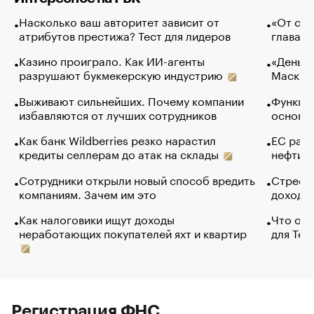
Насколько ваш авторитет зависит от
«От спо
атрибутов престижа? Тест для лидеров
глава к
Казино проиграло. Как ИИ-агенты
«Деньги
разрушают букмекерскую индустрию
Маск в 
Выживают сильнейших. Почему компании
Функции
избавляются от лучших сотрудников
основ э
Как банк Wildberries резко нарастил
ЕС раз
кредиты селлерам до атак на склады
нефти —
Сотрудники открыли новый способ вредить
Стресс 
компаниям. Зачем им это
доходов
Как налоговики ищут доходы
Что обв
неработающих покупателей яхт и квартир
для Tel
Регистрация ФНС