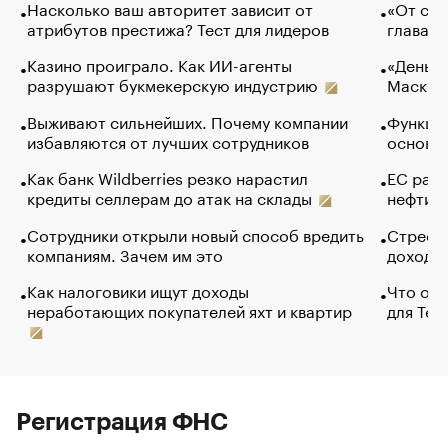
Насколько ваш авторитет зависит от
«От спо
атрибутов престижа? Тест для лидеров
глава к
Казино проиграло. Как ИИ-агенты
«Деньги
разрушают букмекерскую индустрию
Маск в 
Выживают сильнейших. Почему компании
Функции
избавляются от лучших сотрудников
основ э
Как банк Wildberries резко нарастил
ЕС раз
кредиты селлерам до атак на склады
нефти —
Сотрудники открыли новый способ вредить
Стресс 
компаниям. Зачем им это
доходов
Как налоговики ищут доходы
Что обв
неработающих покупателей яхт и квартир
для Tel
Регистрация ФНС