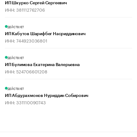
ИП Шкурко Сергей Сергеевич
ИНН: 381112762706
ДЕЙСТВУЕТ
ИП Кабутов Шарифбег Насриддинович
ИНН: 744923036801
ДЕЙСТВУЕТ
ИП Булимова Екатерина Валерьевна
ИНН: 524706601208
ДЕЙСТВУЕТ
ИП Абдурахмонов Нуриддин Собирович
ИНН: 331110090743