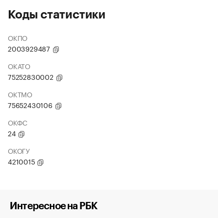
Коды статистики
ОКПО
2003929487
ОКАТО
75252830002
ОКТМО
75652430106
ОКФС
24
ОКОГУ
4210015
Интересное на РБК