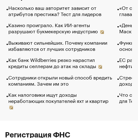
Насколько ваш авторитет зависит от
«От спо
атрибутов престижа? Тест для лидеров
глава к
Казино проиграло. Как ИИ-агенты
«Деньги
разрушают букмекерскую индустрию
Маск в 
Выживают сильнейших. Почему компании
Функции
избавляются от лучших сотрудников
основ э
Как банк Wildberries резко нарастил
ЕС раз
кредиты селлерам до атак на склады
нефти —
Сотрудники открыли новый способ вредить
Стресс 
компаниям. Зачем им это
доходов
Как налоговики ищут доходы
Что обв
неработающих покупателей яхт и квартир
для Tel
Регистрация ФНС