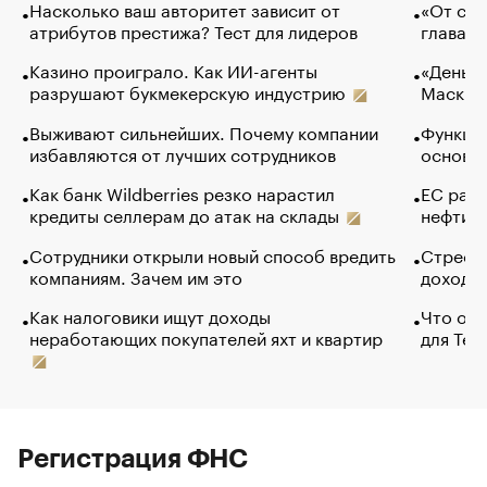
Насколько ваш авторитет зависит от
«От спо
атрибутов престижа? Тест для лидеров
глава к
Казино проиграло. Как ИИ-агенты
«Деньги
разрушают букмекерскую индустрию
Маск в 
Выживают сильнейших. Почему компании
Функции
избавляются от лучших сотрудников
основ э
Как банк Wildberries резко нарастил
ЕС раз
кредиты селлерам до атак на склады
нефти —
Сотрудники открыли новый способ вредить
Стресс 
компаниям. Зачем им это
доходов
Как налоговики ищут доходы
Что обв
неработающих покупателей яхт и квартир
для Tel
Регистрация ФНС