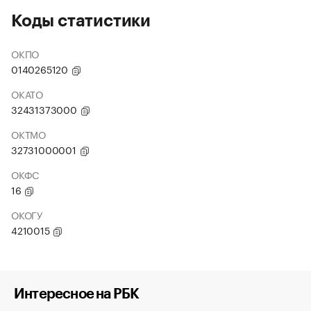
Коды статистики
ОКПО
0140265120
ОКАТО
32431373000
ОКТМО
32731000001
ОКФС
16
ОКОГУ
4210015
Интересное на РБК