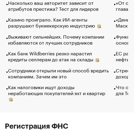
Насколько ваш авторитет зависит от
«От спо
атрибутов престижа? Тест для лидеров
глава к
Казино проиграло. Как ИИ-агенты
«Деньги
разрушают букмекерскую индустрию
Маск в 
Выживают сильнейших. Почему компании
Функции
избавляются от лучших сотрудников
основ э
Как банк Wildberries резко нарастил
ЕС раз
кредиты селлерам до атак на склады
нефти —
Сотрудники открыли новый способ вредить
Стресс 
компаниям. Зачем им это
доходов
Как налоговики ищут доходы
Что обв
неработающих покупателей яхт и квартир
для Tel
Регистрация ФНС