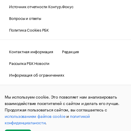
Источник отчетности Контур.Фокус
Вопросы и ответы
Политика Cookies РБК
Контактная информация
Редакция
Рассылка РБК Новости
Информация об ограничениях
Правовая информация
О соблюдении авторских прав
Мы используем cookie. Это позволяет нам анализировать
© АО «РОСБИЗНЕСКОНСАЛТИНГ»,
1995–2026.
Сообщения
и материалы информационного агентства «РБК»
взаимодействие посетителей с сайтом и делать его лучше.
(зарегистрировано Федеральной службой по надзору в сфере
Продолжая пользоваться сайтом, вы соглашаетесь с
связи, информационных технологий и массовых
использованием файлов cookie
и
политикой
коммуникаций (Роскомнадзор) 09.12.2015 за номером ИА
№ФС77-63848) сопровождаются пометкой «РБК». Отдельные
конфиденциальности
.
публикации могут содержать информацию,
не предназначенную для пользователей