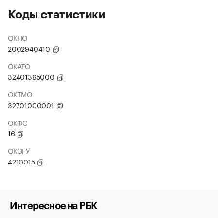
Коды статистики
ОКПО
2002940410
ОКАТО
32401365000
ОКТМО
32701000001
ОКФС
16
ОКОГУ
4210015
Интересное на РБК