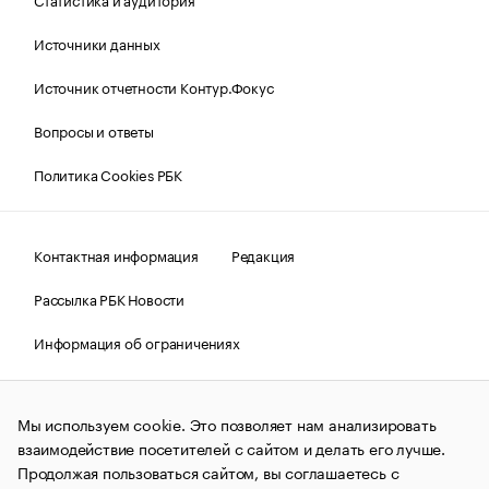
Источники данных
Источник отчетности Контур.Фокус
Вопросы и ответы
Политика Cookies РБК
Контактная информация
Редакция
Рассылка РБК Новости
Информация об ограничениях
Правовая информация
О соблюдении авторских прав
Мы используем cookie. Это позволяет нам анализировать
© АО «РОСБИЗНЕСКОНСАЛТИНГ»,
1995–2026.
Сообщения
и материалы информационного агентства «РБК»
взаимодействие посетителей с сайтом и делать его лучше.
(зарегистрировано Федеральной службой по надзору в сфере
Продолжая пользоваться сайтом, вы соглашаетесь с
связи, информационных технологий и массовых