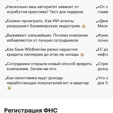
Насколько ваш авторитет зависит от
«От спо
атрибутов престижа? Тест для лидеров
глава к
Казино проиграло. Как ИИ-агенты
«Деньги
разрушают букмекерскую индустрию
Маск в 
Выживают сильнейших. Почему компании
Функции
избавляются от лучших сотрудников
основ э
Как банк Wildberries резко нарастил
ЕС раз
кредиты селлерам до атак на склады
нефти —
Сотрудники открыли новый способ вредить
Стресс 
компаниям. Зачем им это
доходов
Как налоговики ищут доходы
Что обв
неработающих покупателей яхт и квартир
для Tel
Регистрация ФНС