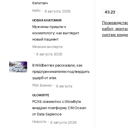
Кэпитал»
Кейс
6 августа 2026
43.22
НОВАЯ АНАТОМИЯ
Производство
Мужчины пришли к
работ, монта
косметологу: как выглядит
систем конди
новый пациент
Мнение эксперта
6 августа 2026
В Wildberries рассказали, как
предпринимателям подтвердить
ущерб от атак
РБК Бизнес
6 августа
GLOWBYTE
РСХБ совместно с GlowByte
внедрил платформу CM Ocean
от Data Sapience
Новость
6 августа 2026