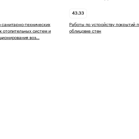
43.33
 санитарно-технических
Работы по устройству покрытий п
ж отопительных систем и
облицовке стен
ционирования воз…