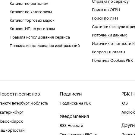
Справка по сервису
Каталог по регионам
Поиск по ОГРН
Каталог по категориям
Поиск по ИНН
Каталог торговых марок
Статистика и аудитори
Каталог ИП по регионам
Источники данных
Правила использования сервиса
Источник отчетности 
Правила использования изображений
Вопросы и ответы
Политика Cookies РБК
Новости регионов
Подписки
РБК Н
анкт-Петербург и область
Подписка на РБК
iOS
катеринбург
Androi
Уведомления
Новосибирск
Други
RSS Новости
Башкортостан
Оповещения RBC.ru
Домены