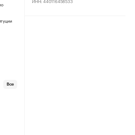
ИНН: 440116458533
по
итуции
Все