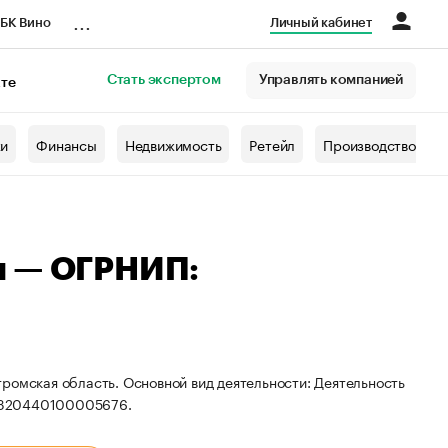
...
БК Вино
Личный кабинет
Стать экспертом
Управлять компанией
кте
азета
жи
Финансы
Недвижимость
Ретейл
Производство
ч — ОГРНИП:
ромская область. Основной вид деятельности: Деятельность
: 320440100005676.