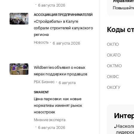
Управляйт
6 августа 2026
Повышайте
АССОЦИАЦИЯ ПРЕДПРИНИМАТЕЛЕЙ
«Стройдебаты» в Калуге
собрали строителей калужского
Коды с
региона
Новость
6 августа 2026
ОКПО
ОКАТО
ОКТМО
Wildberries объявил о новых
мерах поддержки продавцов
ОКФС
РБК Бизнес
6 августа
ОКОГУ
SMARENT
Цена парковки: как новые
нормативы изменят рынок
новостроек
Интер
Мнение эксперта
Насколь
6 августа 2026
лидеро