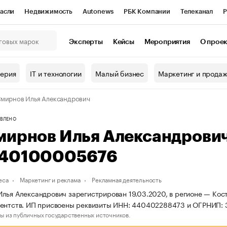
асли
Недвижимость
Autonews
РБК Компании
Телеканал
Р
К Курсы
РБК Life
Тренды
Визионеры
Национальные проекты
Эксперты
Кейсы
Мероприятия
О прое
онный клуб
Исследования
Кредитные рейтинги
Франшизы
Г
терия
IT и технологии
Малый бизнес
Маркетинг и прода
Проверка контрагентов
Политика
Экономика
Бизнес
мирнов Илья Александрович
ы
ВЛЕНО
мирнов Илья Александрови
40100005676
еса
Маркетинг и реклама
Рекламная деятельность
лья Александрович зарегистрирован 19.03.2020, в регионе — Кост
гентств. ИП присвоены реквизиты ИНН: 440402288473 и ОГРНИП
ы из публичных государственных источников.