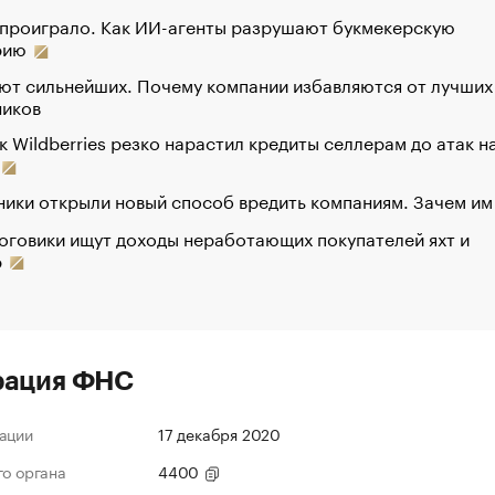
 проиграло. Как ИИ-агенты разрушают букмекерскую
рию
ют сильнейших. Почему компании избавляются от лучших
ников
к Wildberries резко нарастил кредиты селлерам до атак н
ики открыли новый способ вредить компаниям. Зачем им
оговики ищут доходы неработающих покупателей яхт и
р
рация ФНС
ации
17 декабря 2020
го органа
4400