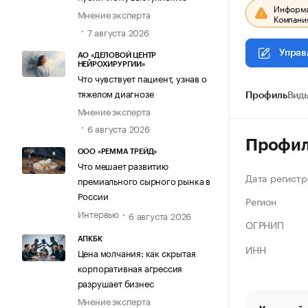
Информац
Мнение эксперта
Компания
7 августа 2026
Управ
АО «ДЕЛОВОЙ ЦЕНТР
НЕЙРОХИРУРГИИ»
Что чувствует пациент, узнав о
тяжелом диагнозе
Профиль
Виды
Мнение эксперта
6 августа 2026
Профи
ООО «РЕММА ТРЕЙД»
Что мешает развитию
Дата регистр
премиального сырного рынка в
России
Регион
Интервью
6 августа 2026
ОГРНИП
АПКБК
ИНН
Цена молчания: как скрытая
корпоративная агрессия
разрушает бизнес
Мнение эксперта