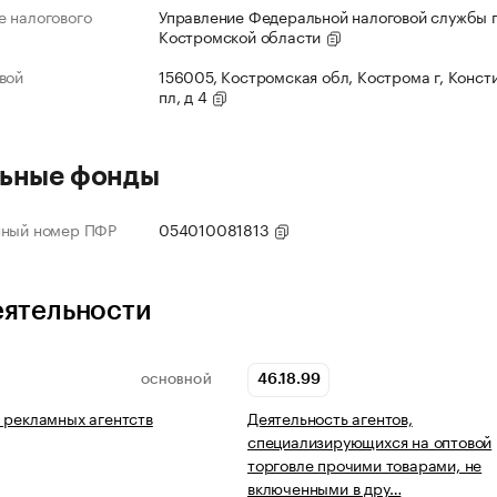
 налогового
Управление Федеральной налоговой службы 
Костромской области
вой
156005, Костромская обл, Кострома г, Конст
пл, д 4
ьные фонды
нный номер ПФР
054010081813
еятельности
46.18.99
ОСНОВНОЙ
 рекламных агентств
Деятельность агентов,
специализирующихся на оптовой
торговле прочими товарами, не
включенными в дру…