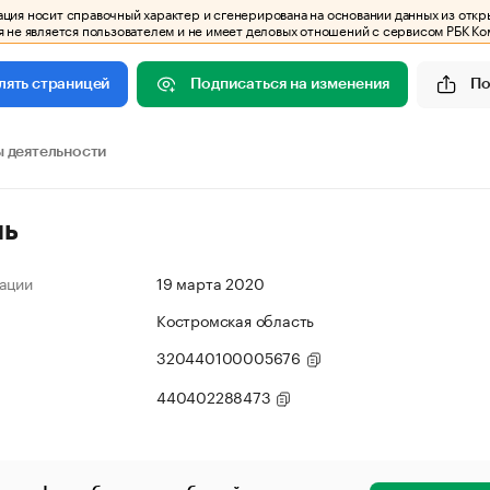
ия носит справочный характер и сгенерирована на основании данных из откр
 не является пользователем и не имеет деловых отношений с сервисом РБК Ко
Подписаться на изменения
По
лять страницей
 деятельности
ль
ации
19 марта 2020
Костромская область
320440100005676
440402288473