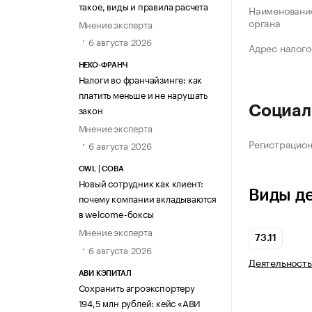
такое, виды и правила расчета
Наименование
органа
Мнение эксперта
6 августа 2026
Адрес налого
НЕКО-ФРАНЧ
Налоги во франчайзинге: как
платить меньше и не нарушать
закон
Социал
Мнение эксперта
Регистрацио
6 августа 2026
OWL | СОВА
Новый сотрудник как клиент:
Виды д
почему компании вкладываются
в welcome-боксы
Мнение эксперта
73.11
6 августа 2026
Деятельность
АВИ КЭПИТАЛ
Сохранить агроэкспортеру
194,5 млн рублей: кейс «АВИ