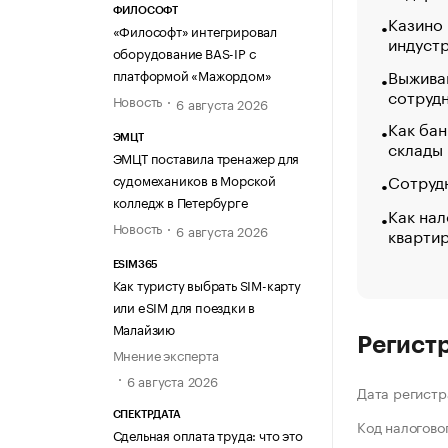
ФИЛОСОФТ
Казино
«Философт» интегрировал
индуст
оборудование BAS-IP с
Выжива
платформой «Мажордом»
сотруд
Новость
6 августа 2026
Как бан
ЭМЦТ
склады
ЭМЦТ поставила тренажер для
Сотрудн
судомехаников в Морской
колледж в Петербурге
Как нал
Новость
6 августа 2026
кварти
ESIM365
Как туристу выбрать SIM-карту
или eSIM для поездки в
Малайзию
Регист
Мнение эксперта
6 августа 2026
Дата регистр
СПЕКТРДАТА
Код налогово
Сдельная оплата труда: что это