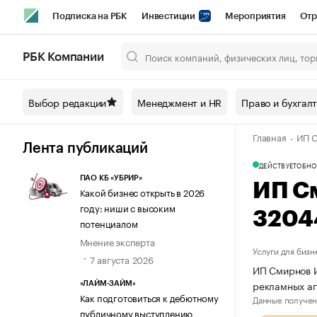
Подписка на РБК
Инвестиции
Мероприятия
Отр
Спорт
Школа управления РБК
РБК Образование
РБ
РБК Компании
Город
Стиль
Крипто
РБК Бизнес-среда
Дискусси
Выбор редакции
Менеджмент и HR
Право и бухгал
Спецпроекты СПб
Конференции СПб
Спецпроекты
Главная
ИП С
Технологии и медиа
Финансы
Рынок наличной валют
Лента публикаций
ДЕЙСТВУЕТ
ОБНО
ПАО КБ «УБРИР»
ИП С
Какой бизнес открыть в 2026
году: ниши с высоким
3204
потенциалом
Мнение эксперта
Услуги для бизн
7 августа 2026
ИП Смирнов И
рекламных а
«ЛАЙМ-ЗАЙМ»
Как подготовиться к дебютному
Данные получен
публичному выступлению