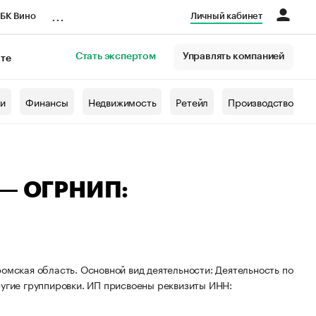
...
БК Вино
Личный кабинет
Стать экспертом
Управлять компанией
кте
азета
жи
Финансы
Недвижимость
Ретейл
Производство
 — ОГРНИП:
омская область. Основной вид деятельности: Деятельность по
ругие группировки. ИП присвоены реквизиты ИНН: