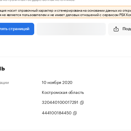
ия носит справочный характер и сгенерирована на основании данных из откр
 не является пользователем и не имеет деловых отношений с сервисом РБК Ко
Под
лять страницей
ль
ации
10 ноября 2020
Костромская область
320440100017291
444100184450