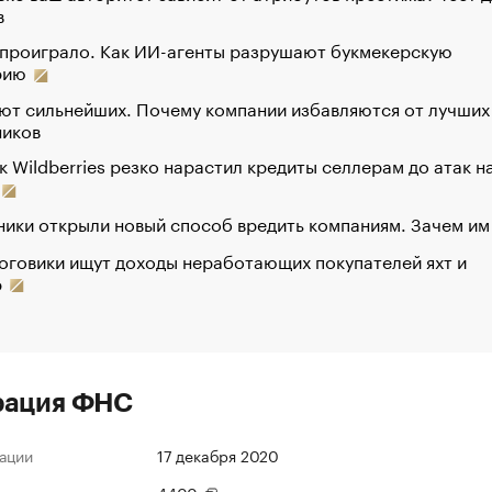
в
 проиграло. Как ИИ-агенты разрушают букмекерскую
рию
ют сильнейших. Почему компании избавляются от лучших
ников
к Wildberries резко нарастил кредиты селлерам до атак н
ики открыли новый способ вредить компаниям. Зачем им
оговики ищут доходы неработающих покупателей яхт и
р
рация ФНС
ации
17 декабря 2020