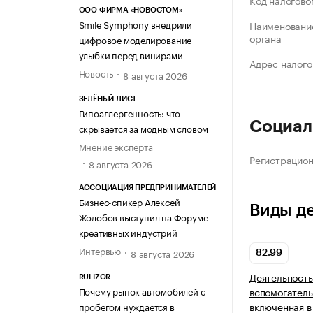
Код налогово
ООО ФИРМА «НОВОСТОМ»
Smile Symphony внедрили
Наименование
органа
цифровое моделирование
улыбки перед винирами
Адрес налого
Новость
8 августа 2026
ЗЕЛЁНЫЙ ЛИСТ
Гипоаллергенность: что
Социал
скрывается за модным словом
Мнение эксперта
Регистрацио
8 августа 2026
АССОЦИАЦИЯ ПРЕДПРИНИМАТЕЛЕЙ
Бизнес-спикер Алексей
Виды д
Жолобов выступил на Форуме
креативных индустрий
Интервью
8 августа 2026
82.99
Деятельность
RULIZOR
Почему рынок автомобилей с
вспомогатель
включенная в
пробегом нуждается в