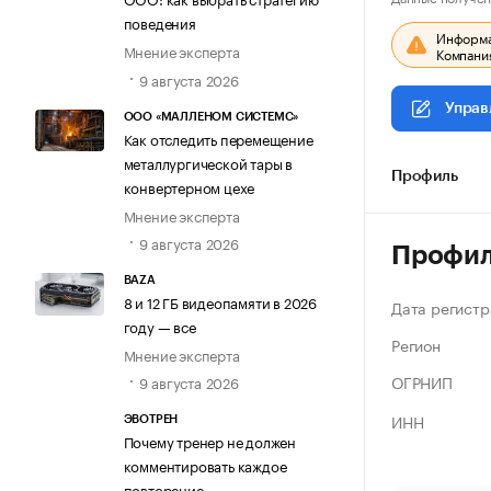
поведения
Информац
Мнение эксперта
Компания
9 августа 2026
Управ
ООО «МАЛЛЕНОМ СИСТЕМС»
Как отследить перемещение
металлургической тары в
Профиль
конвертерном цехе
Мнение эксперта
9 августа 2026
Профи
BAZA
8 и 12 ГБ видеопамяти в 2026
Дата регистр
году — все
Регион
Мнение эксперта
ОГРНИП
9 августа 2026
ИНН
ЭВОТРЕН
Почему тренер не должен
комментировать каждое
повторение