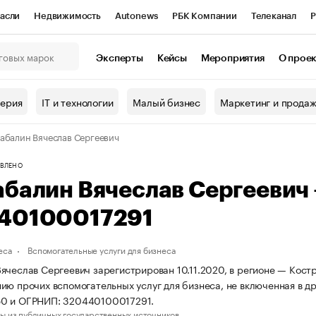
асли
Недвижимость
Autonews
РБК Компании
Телеканал
Р
К Курсы
РБК Life
Тренды
Визионеры
Национальные проекты
Эксперты
Кейсы
Мероприятия
О прое
онный клуб
Исследования
Кредитные рейтинги
Франшизы
Г
терия
IT и технологии
Малый бизнес
Маркетинг и прода
Проверка контрагентов
Политика
Экономика
Бизнес
абалин Вячеслав Сергеевич
ы
ВЛЕНО
абалин Вячеслав Сергеевич
40100017291
еса
Вспомогательные услуги для бизнеса
ячеслав Сергеевич зарегистрирован 10.11.2020, в регионе — Костр
ию прочих вспомогательных услуг для бизнеса, не включенная в д
0 и ОГРНИП: 320440100017291.
ы из публичных государственных источников.