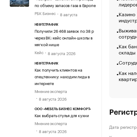
лидеро
по объему запасов газа в Европе
Казино
РБК Бизнес
8 августа
индуст
НЕФТЕТРАФИК
Выжива
Получили 26 468 заявок по 38 р
сотруд
через ВК: кейс онлайн-школы в
мягкой нише
Как бан
склады
Кейс
8 августа 2026
Сотрудн
НЕФТЕТРАФИК
Как получить клиентов на
Как нал
спецтехнику: находим лиды в
кварти
интернете
Мнение эксперта
8 августа 2026
ООО «МЕБЕЛЬ БИЗНЕС КОМФОРТ»
Регист
Как выбрать стулья для кухни
Мнение эксперта
Дата регистр
8 августа 2026