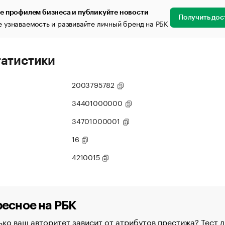
е профилем бизнеса и публикуйте новости
Получить дос
 узнаваемость и развивайте личный бренд на РБК
татистики
2003795782
34401000000
34701000001
16
4210015
есное на РБК
ко ваш авторитет зависит от атрибутов престижа? Тест д