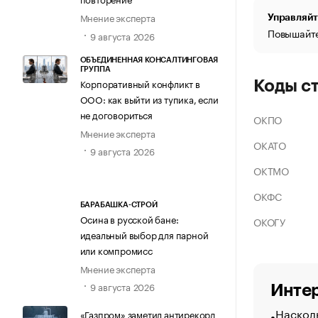
Мнение эксперта
Управляйт
Повышайте
9 августа 2026
ОБЪЕДИНЕННАЯ КОНСАЛТИНГОВАЯ
ГРУППА
Корпоративный конфликт в
Коды с
ООО: как выйти из тупика, если
не договориться
ОКПО
Мнение эксперта
ОКАТО
9 августа 2026
ОКТМО
ОКФС
БАРАБАШКА-СТРОЙ
Осина в русской бане:
ОКОГУ
идеальный выбор для парной
или компромисс
Мнение эксперта
9 августа 2026
Интер
Насколь
«Газпром» заметил антирекорд