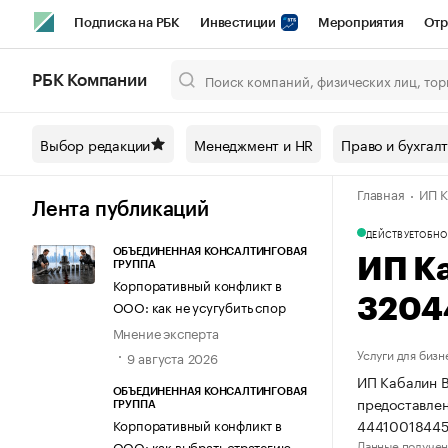
Подписка на РБК
Инвестиции
Мероприятия
Отр
Спорт
Школа управления РБК
РБК Образование
РБ
РБК Компании
Город
Стиль
Крипто
РБК Бизнес-среда
Дискусси
Выбор редакции
Менеджмент и HR
Право и бухгал
Спецпроекты СПб
Конференции СПб
Спецпроекты
Главная
ИП К
Технологии и медиа
Финансы
Рынок наличной валют
Лента публикаций
ДЕЙСТВУЕТ
ОБНО
ОБЪЕДИНЕННАЯ КОНСАЛТИНГОВАЯ
ИП К
ГРУППА
Корпоративный конфликт в
3204
ООО: как не усугубить спор
Мнение эксперта
Услуги для бизн
9 августа 2026
ИП Кабалин В
ОБЪЕДИНЕННАЯ КОНСАЛТИНГОВАЯ
предоставлен
ГРУППА
44410018445
Корпоративный конфликт в
Данные получен
ООО: как выбрать стратегию