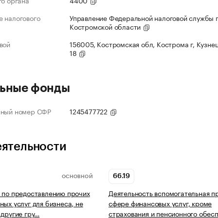
го органа
4400
 налогового
Управление Федеральной налоговой службы 
Костромской области
вой
156005, Костромская обл, Кострома г, Кузнец
18
ьные фонды
нный номер СФР
1245477722
еятельности
66.19
ОСНОВНОЙ
 по предоставлению прочих
Деятельность вспомогательная п
ных услуг для бизнеса, не
сфере финансовых услуг, кроме
 другие гру…
страхования и пенсионного обес