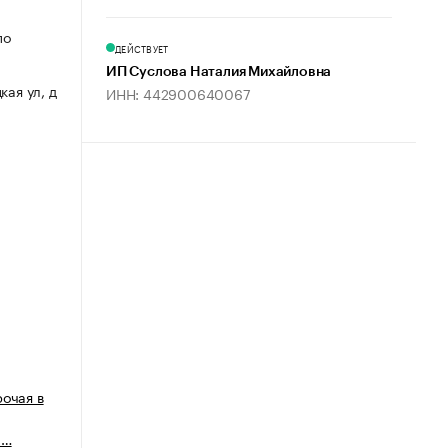
по
ДЕЙСТВУЕТ
ИП Суслова Наталия Михайловна
кая ул, д
ИНН: 442900640067
рочая в
п…