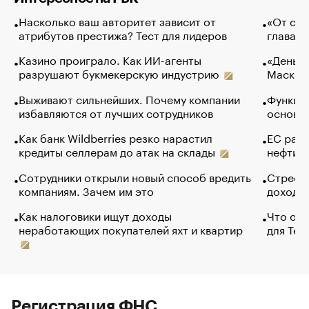
Насколько ваш авторитет зависит от
«От спо
атрибутов престижа? Тест для лидеров
глава к
Казино проиграло. Как ИИ-агенты
«Деньги
разрушают букмекерскую индустрию
Маск в 
Выживают сильнейших. Почему компании
Функции
избавляются от лучших сотрудников
основ э
Как банк Wildberries резко нарастил
ЕС раз
кредиты селлерам до атак на склады
нефти —
Сотрудники открыли новый способ вредить
Стресс 
компаниям. Зачем им это
доходов
Как налоговики ищут доходы
Что обв
неработающих покупателей яхт и квартир
для Tel
Регистрация ФНС