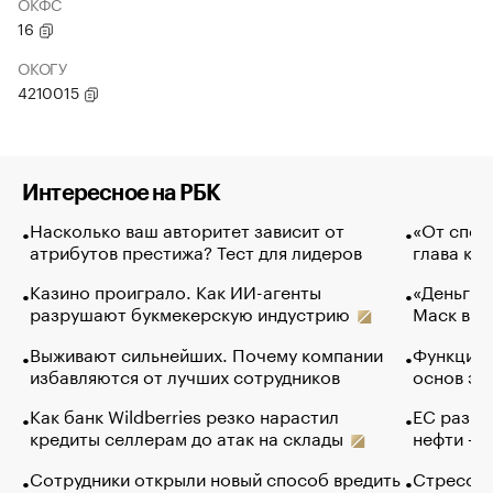
ОКФС
16
ОКОГУ
4210015
Интересное на РБК
Насколько ваш авторитет зависит от
«От спор
атрибутов престижа? Тест для лидеров
глава ко
Казино проиграло. Как ИИ-агенты
«Деньги б
разрушают букмекерскую индустрию
Маск в и
Выживают сильнейших. Почему компании
Функции 
избавляются от лучших сотрудников
основ эф
Как банк Wildberries резко нарастил
ЕС разре
кредиты селлерам до атак на склады
нефти — 
Сотрудники открыли новый способ вредить
Стресс о