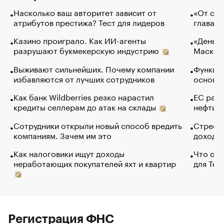
Насколько ваш авторитет зависит от
«От спо
атрибутов престижа? Тест для лидеров
глава к
Казино проиграло. Как ИИ-агенты
«Деньги
разрушают букмекерскую индустрию
Маск в 
Выживают сильнейших. Почему компании
Функции
избавляются от лучших сотрудников
основ э
Как банк Wildberries резко нарастил
ЕС раз
кредиты селлерам до атак на склады
нефти —
Сотрудники открыли новый способ вредить
Стресс 
компаниям. Зачем им это
доходов
Как налоговики ищут доходы
Что обв
неработающих покупателей яхт и квартир
для Tel
Регистрация ФНС