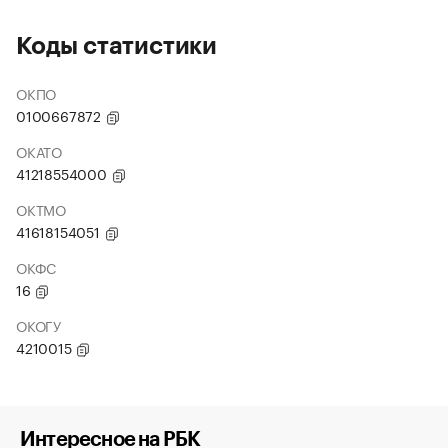
Коды статистики
ОКПО
0100667872
ОКАТО
41218554000
ОКТМО
41618154051
ОКФС
16
ОКОГУ
4210015
Интересное на РБК