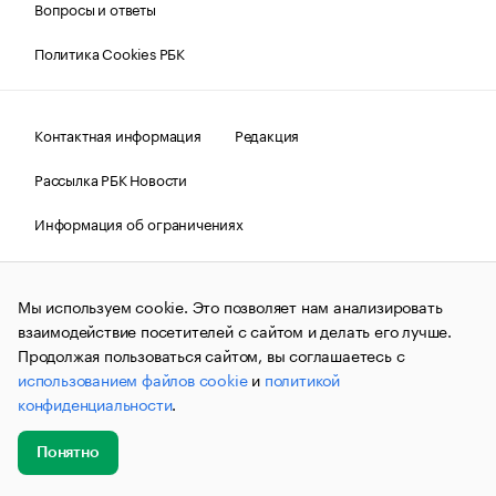
Вопросы и ответы
Политика Cookies РБК
Контактная информация
Редакция
Рассылка РБК Новости
Информация об ограничениях
Правовая информация
О соблюдении авторских прав
Мы используем cookie. Это позволяет нам анализировать
© АО «РОСБИЗНЕСКОНСАЛТИНГ»,
1995–2026.
Сообщения
и материалы информационного агентства «РБК»
взаимодействие посетителей с сайтом и делать его лучше.
(зарегистрировано Федеральной службой по надзору в сфере
Продолжая пользоваться сайтом, вы соглашаетесь с
связи, информационных технологий и массовых
использованием файлов cookie
и
политикой
коммуникаций (Роскомнадзор) 09.12.2015 за номером ИА
№ФС77-63848) сопровождаются пометкой «РБК». Отдельные
конфиденциальности
.
публикации могут содержать информацию,
не предназначенную для пользователей
до 18 лет.
companycardsfeedback@rbc.ru
Понятно
Добавить
Главное
Эксперты
Кейсы
Мероприятия