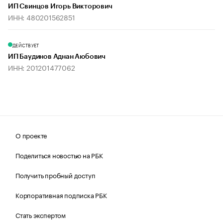
ИП Свинцов Игорь Викторович
ИНН: 480201562851
ДЕЙСТВУЕТ
ИП Баудинов Аднан Аюбович
ИНН: 201201477062
О проекте
Поделиться новостью на РБК
Получить пробный доступ
Корпоративная подписка РБК
Стать экспертом