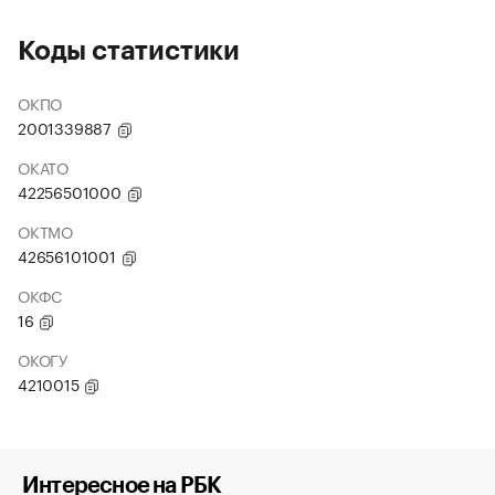
Коды статистики
ОКПО
2001339887
ОКАТО
42256501000
ОКТМО
42656101001
ОКФС
16
ОКОГУ
4210015
Интересное на РБК