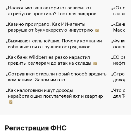
Насколько ваш авторитет зависит от
«От спо
атрибутов престижа? Тест для лидеров
глава к
Казино проиграло. Как ИИ-агенты
«Деньги
разрушают букмекерскую индустрию
Маск в 
Выживают сильнейших. Почему компании
Функции
избавляются от лучших сотрудников
основ э
Как банк Wildberries резко нарастил
ЕС раз
кредиты селлерам до атак на склады
нефти —
Сотрудники открыли новый способ вредить
Стресс 
компаниям. Зачем им это
доходов
Как налоговики ищут доходы
Что обв
неработающих покупателей яхт и квартир
для Tel
Регистрация ФНС