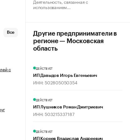
Деятельность, связанная с
использованием...
Все
Другие предприниматели в
регионе — Московская
область
лей с
ДЕЙСТВУЕТ
ИП Давыдов Игорь Евгеньевич
ИНН: 502805050354
ДЕЙСТВУЕТ
ю
ИП Лушников Роман Дмитриевич
луг
ИНН: 503215337187
ДЕЙСТВУЕТ
ИП Корнев Владислав Андреевич