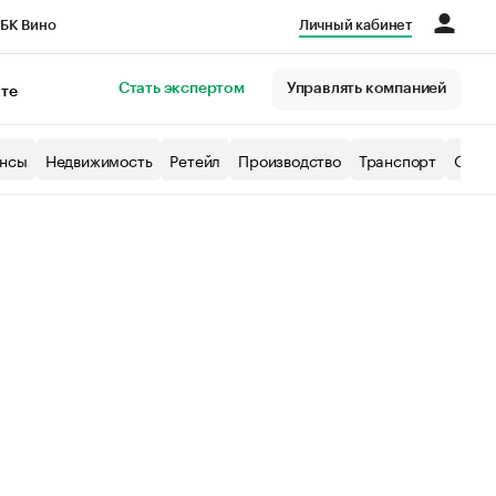
БК Вино
Личный кабинет
Город
Стать экспертом
Управлять компанией
кте
нсы
Недвижимость
Ретейл
Производство
Транспорт
Образ