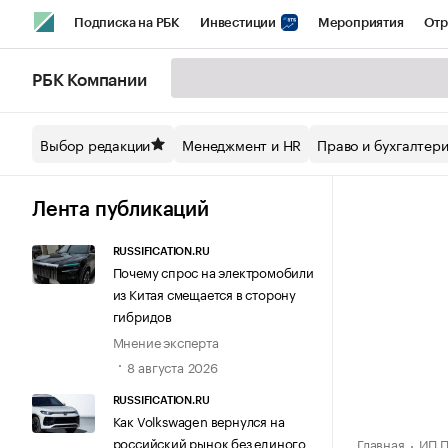
Подписка на РБК
Инвестиции
Мероприятия
Отр
Спорт
Школа управления РБК
РБК Образование
РБ
РБК Компании
Стиль
Крипто
РБК Бизнес-среда
Дискуссионный кл
Выбор редакции
Менеджмент и HR
Право и бухгалтер
Спецпроекты СПб
Конференции СПб
Спецпроекты
Технологии и медиа
Финансы
Рынок наличной валют
Лента публикаций
RUSSIFICATION.RU
Почему спрос на электромобили
из Китая смещается в сторону
гибридов
Мнение эксперта
8 августа 2026
RUSSIFICATION.RU
Как Volkswagen вернулся на
российский рынок без единого
Главная
ИП П