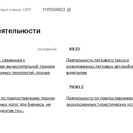
нный номер СФР
1131536623
еятельности
49.32
ОСНОВНОЙ
, связанная с
Деятельность легкового такси и
ем вычислительной техники
арендованных легковых автомоби
нных технологий, прочая
водителем
79.90.2
 по предоставлению прочих
Деятельность по предоставлени
ных услуг для бизнеса, не
экскурсионных туристических ус
 другие гру…