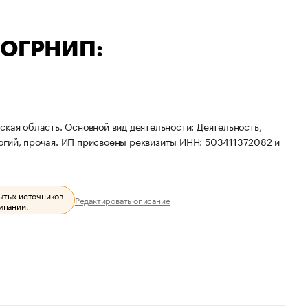
— ОГРНИП:
кая область. Основной вид деятельности: Деятельность,
огий, прочая. ИП присвоены реквизиты ИНН: 503411372082 и
ытых источников.
Редактировать описание
мпании.