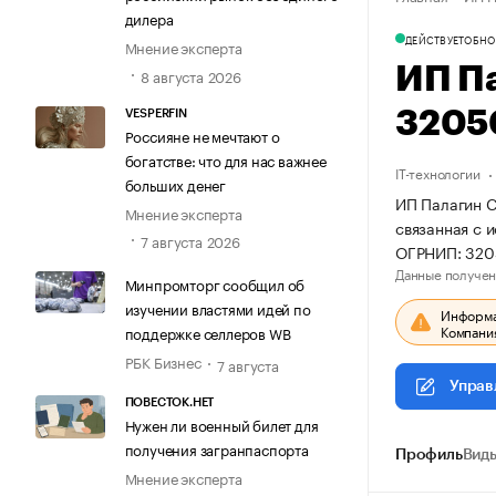
дилера
ДЕЙСТВУЕТ
ОБНО
Мнение эксперта
ИП П
8 августа 2026
3205
VESPERFIN
Россияне не мечтают о
богатстве: что для нас важнее
IT-технологии
больших денег
ИП Палагин С
Мнение эксперта
связанная с 
7 августа 2026
ОГРНИП: 32
Данные получен
Минпромторг сообщил об
изучении властями идей по
Информац
Компания
поддержке селлеров WB
РБК Бизнес
7 августа
Управ
ПОВЕСТОК.НЕТ
Нужен ли военный билет для
получения загранпаспорта
Профиль
Виды
Мнение эксперта