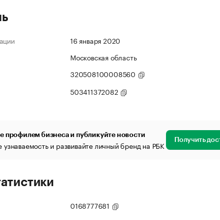
ль
ации
16 января 2020
Московская область
320508100008560
503411372082
е профилем бизнеса и публикуйте новости
Получить дос
 узнаваемость и развивайте личный бренд на РБК
татистики
0168777681