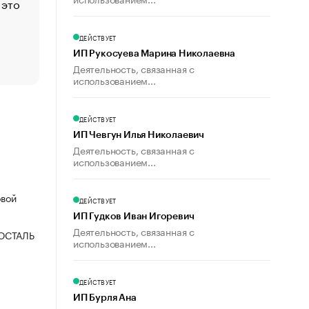
 это
Стресс обеспеченных людей: почему рост доходов 
счастья
Что обвинения против Павла Дурова значат для Tele
ДЕЙСТВУЕТ
пользователей
ИП Рукосуева Марина Николаевна
Деятельность, связанная с
использованием...
ДЕЙСТВУЕТ
ИП Чевгун Илья Николаевич
Деятельность, связанная с
использованием...
овой
ДЕЙСТВУЕТ
ИП Гудков Иван Игоревич
Деятельность, связанная с
ОСТАЛЬ
использованием...
ДЕЙСТВУЕТ
ИП Бурля Ана