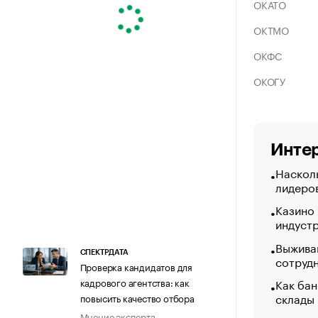
ОКАТО
ОКТМО
ОКФС
ОКОГУ
Интер
Насколь
лидеро
Казино
индуст
Выжива
СПЕКТРДАТА
сотруд
Проверка кандидатов для
Как бан
кадрового агентства: как
склады
повысить качество отбора
Мнение эксперта