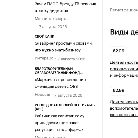
Зачем FMCG-бренду ТВ-реклама
Регистрацио
в эпоху диджитал
Мнение эксперта
7 августа 2026
Виды д
СВОЙ БАНК
Эквайринг простыми словами:
что нужно знать бизнесу
62.09
Интервью
7 августа 2026
Деятельность
использовани
БЛАГОТВОРИТЕЛЬНЫЙ
ОБРАЗОВАТЕЛЬНЫЙ ФОНД
и информацио
«МАРХАМАТ»
«Мархамат» провел летние
смены для детей с ОВЗ
82.99
Новость
7 августа 2026
Деятельность
ИССЛЕДОВАТЕЛЬСКИЙ ЦЕНТР «АБП»
вспомогатель
(ABL)
включенная в
Рейтинг как капитал: кому
принадлежит цифровая
репутация на платформах
Мнение эксперта