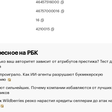
46457516000
46757000016
16
4210015
есное на РБК
ко ваш авторитет зависит от атрибутов престижа? Тест д
в
 проиграло. Как ИИ-агенты разрушают букмекерскую
рию
ют сильнейших. Почему компании избавляются от лучших
ников
к Wildberries резко нарастил кредиты селлерам до атак н