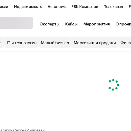
асли
Недвижимость
Autonews
РБК Компании
Телеканал
Р
К Курсы
РБК Life
Тренды
Визионеры
Национальные проекты
Эксперты
Кейсы
Мероприятия
О прое
уб
Исследования
Кредитные рейтинги
Франшизы
Газета
ия
IT и технологии
Малый бизнес
Маркетинг и продажи
Фина
Проверка контрагентов
Политика
Экономика
Бизнес
ы
алагин Сергей Андреевич