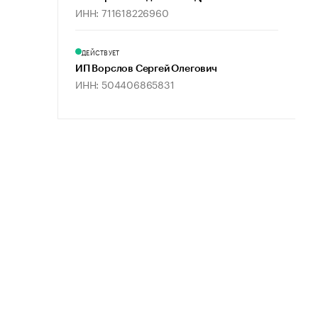
ИНН: 711618226960
ДЕЙСТВУЕТ
ИП Ворслов Сергей Олегович
ИНН: 504406865831