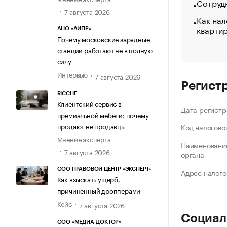
Сотрудн
7 августа 2026
Как нал
кварти
АНО «АИПР»
Почему московские зарядные
станции работают не в полную
силу
Интервью
7 августа 2026
Регист
RICCHE
Клиентский сервис в
Дата регистр
премиальной мебели: почему
продают не продавцы
Код налогово
Мнение эксперта
Наименование
7 августа 2026
органа
ООО ПРАВОВОЙ ЦЕНТР «ЭКСПЕРТ»
Адрес налого
Как взыскать ущерб,
причиненный дропперами
Кейс
7 августа 2026
Социал
ООО «МЕДИА-ДОКТОР»