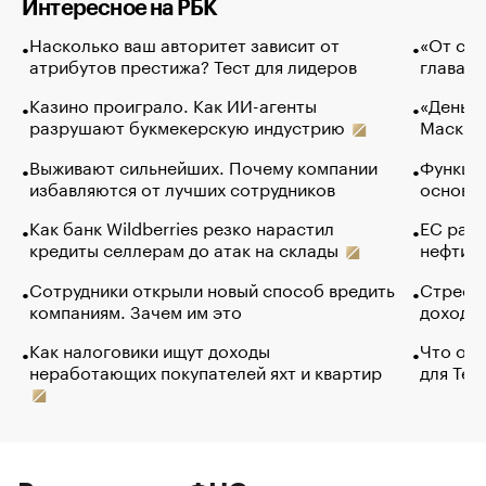
Интересное на РБК
Насколько ваш авторитет зависит от
«От спо
атрибутов престижа? Тест для лидеров
глава к
Казино проиграло. Как ИИ-агенты
«Деньги
разрушают букмекерскую индустрию
Маск в 
Выживают сильнейших. Почему компании
Функции
избавляются от лучших сотрудников
основ э
Как банк Wildberries резко нарастил
ЕС раз
кредиты селлерам до атак на склады
нефти —
Сотрудники открыли новый способ вредить
Стресс 
компаниям. Зачем им это
доходов
Как налоговики ищут доходы
Что обв
неработающих покупателей яхт и квартир
для Tel