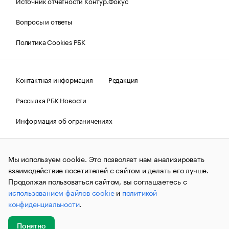
Источник отчетности Контур.Фокус
Вопросы и ответы
Политика Cookies РБК
Контактная информация
Редакция
Рассылка РБК Новости
Информация об ограничениях
Правовая информация
О соблюдении авторских прав
Мы используем cookie. Это позволяет нам анализировать
© АО «РОСБИЗНЕСКОНСАЛТИНГ»,
1995–2026.
Сообщения
и материалы информационного агентства «РБК»
взаимодействие посетителей с сайтом и делать его лучше.
(зарегистрировано Федеральной службой по надзору в сфере
Продолжая пользоваться сайтом, вы соглашаетесь с
связи, информационных технологий и массовых
использованием файлов cookie
и
политикой
коммуникаций (Роскомнадзор) 09.12.2015 за номером ИА
№ФС77-63848) сопровождаются пометкой «РБК». Отдельные
конфиденциальности
.
публикации могут содержать информацию,
не предназначенную для пользователей
до 18 лет.
companycardsfeedback@rbc.ru
Понятно