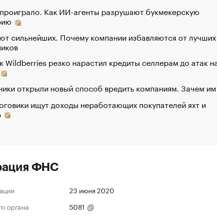
 проиграло. Как ИИ-агенты разрушают букмекерскую
рию
ют сильнейших. Почему компании избавляются от лучших
ников
к Wildberries резко нарастил кредиты селлерам до атак н
ики открыли новый способ вредить компаниям. Зачем им
оговики ищут доходы неработающих покупателей яхт и
р
рация ФНС
ации
23 июня 2020
го органа
5081