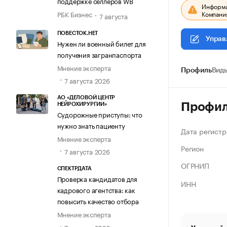
поддержке селлеров WB
Информац
Компания
РБК Бизнес
7 августа
ПОВЕСТОК.НЕТ
Управ
Нужен ли военный билет для
получения загранпаспорта
Мнение эксперта
Профиль
Виды
7 августа 2026
АО «ДЕЛОВОЙ ЦЕНТР
Профи
НЕЙРОХИРУРГИИ»
Судорожные приступы: что
нужно знать пациенту
Дата регистр
Мнение эксперта
Регион
7 августа 2026
ОГРНИП
СПЕКТРДАТА
Проверка кандидатов для
ИНН
кадрового агентства: как
повысить качество отбора
Мнение эксперта
7 августа 2026