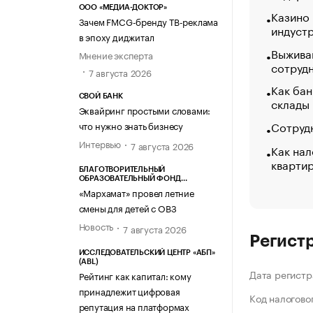
ООО «МЕДИА-ДОКТОР»
Казино
Зачем FMCG-бренду ТВ-реклама
индуст
в эпоху диджитал
Выжива
Мнение эксперта
сотруд
7 августа 2026
Как бан
СВОЙ БАНК
склады
Эквайринг простыми словами:
Сотрудн
что нужно знать бизнесу
Интервью
7 августа 2026
Как нал
кварти
БЛАГОТВОРИТЕЛЬНЫЙ
ОБРАЗОВАТЕЛЬНЫЙ ФОНД
«МАРХАМАТ»
«Мархамат» провел летние
смены для детей с ОВЗ
Новость
7 августа 2026
Регист
ИССЛЕДОВАТЕЛЬСКИЙ ЦЕНТР «АБП»
(ABL)
Дата регистр
Рейтинг как капитал: кому
принадлежит цифровая
Код налогово
репутация на платформах