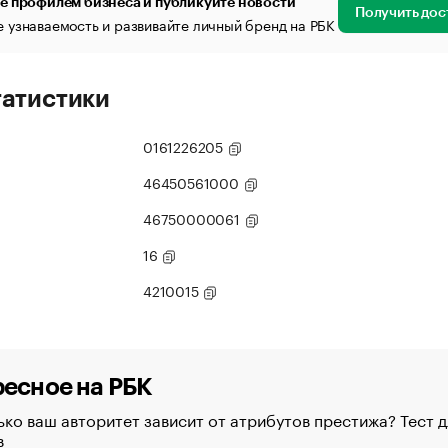
е профилем бизнеса и публикуйте новости
Получить дос
 узнаваемость и развивайте личный бренд на РБК
татистики
0161226205
46450561000
46750000061
16
4210015
есное на РБК
ко ваш авторитет зависит от атрибутов престижа? Тест д
в