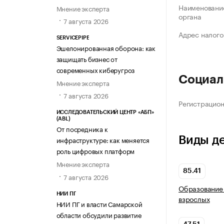
Наименование
Мнение эксперта
органа
7 августа 2026
Адрес налого
SERVICEPIPE
Эшелонированная оборона: как
защищать бизнес от
современных киберугроз
Социал
Мнение эксперта
7 августа 2026
Регистрацио
ИССЛЕДОВАТЕЛЬСКИЙ ЦЕНТР «АБП»
(ABL)
От посредника к
Виды д
инфраструктуре: как меняется
роль цифровых платформ
Мнение эксперта
85.41
7 августа 2026
Образование 
НИИ ПГ
взрослых
НИИ ПГ и власти Самарской
области обсудили развитие