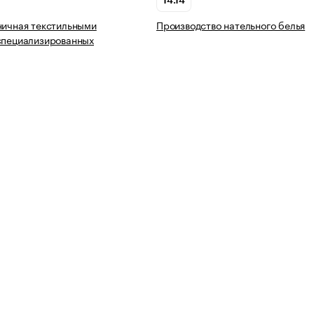
14.14
ничная текстильными
Производство нательного белья
специализированных