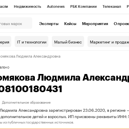
асли
Недвижимость
Autonews
РБК Компании
Телеканал
Р
К Курсы
РБК Life
Тренды
Визионеры
Национальные проекты
Эксперты
Кейсы
Мероприятия
О прое
онный клуб
Исследования
Кредитные рейтинги
Франшизы
Г
терия
IT и технологии
Малый бизнес
Маркетинг и прода
Проверка контрагентов
Политика
Экономика
Бизнес
омякова Людмила Александровна
ы
ВЛЕНО
омякова Людмила Александ
08100180431
Дополнительное образование
Людмила Александровна зарегистрирован 23.06.2020, в регионе —
дополнительное детей и взрослых. ИП присвоены реквизиты ИНН
ы из публичных государственных источников.