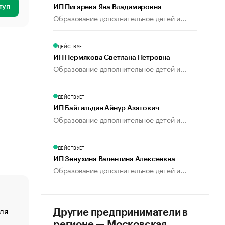
туп
ИП Пигарева Яна Владимировна
Образование дополнительное детей и...
ДЕЙСТВУЕТ
ИП Пермякова Светлана Петровна
Образование дополнительное детей и...
ДЕЙСТВУЕТ
ИП Байгильдин Айнур Азатович
Образование дополнительное детей и...
ДЕЙСТВУЕТ
ИП Зенухина Валентина Алексеевна
Образование дополнительное детей и...
ля
«От спорта тело стареет иначе». Как живет глава ко
Другие предприниматели в
создавшей GTA