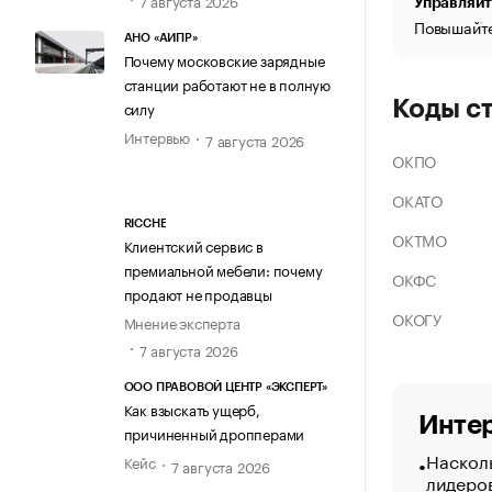
Управляйт
Повышайте
АНО «АИПР»
Почему московские зарядные
станции работают не в полную
Коды с
силу
Интервью
7 августа 2026
ОКПО
ОКАТО
RICCHE
ОКТМО
Клиентский сервис в
премиальной мебели: почему
ОКФС
продают не продавцы
ОКОГУ
Мнение эксперта
7 августа 2026
ООО ПРАВОВОЙ ЦЕНТР «ЭКСПЕРТ»
Как взыскать ущерб,
Интер
причиненный дропперами
Насколь
Кейс
7 августа 2026
лидеро