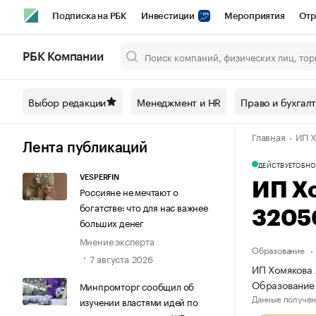
Подписка на РБК
Инвестиции
Мероприятия
Отр
Спорт
Школа управления РБК
РБК Образование
РБ
РБК Компании
Город
Стиль
Крипто
РБК Бизнес-среда
Дискусси
Выбор редакции
Менеджмент и HR
Право и бухгал
Спецпроекты СПб
Конференции СПб
Спецпроекты
Главная
ИП Х
Технологии и медиа
Финансы
Рынок наличной валют
Лента публикаций
ДЕЙСТВУЕТ
ОБНО
VESPERFIN
ИП Х
Россияне не мечтают о
богатстве: что для нас важнее
3205
больших денег
Мнение эксперта
Образование
7 августа 2026
ИП Хомякова 
Образование 
Минпромторг сообщил об
Данные получен
изучении властями идей по