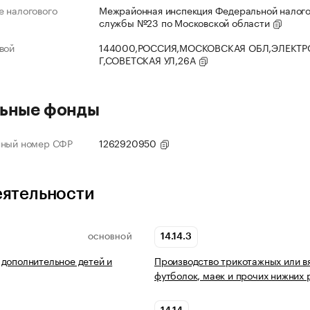
 налогового
Межрайонная инспекция Федеральной налог
службы №23 по Московской области
вой
144000,РОССИЯ,МОСКОВСКАЯ ОБЛ,ЭЛЕКТР
Г,СОВЕТСКАЯ УЛ,26А
ьные фонды
нный номер СФР
1262920950
еятельности
14.14.3
ОСНОВНОЙ
дополнительное детей и
Производство трикотажных или в
футболок, маек и прочих нижних