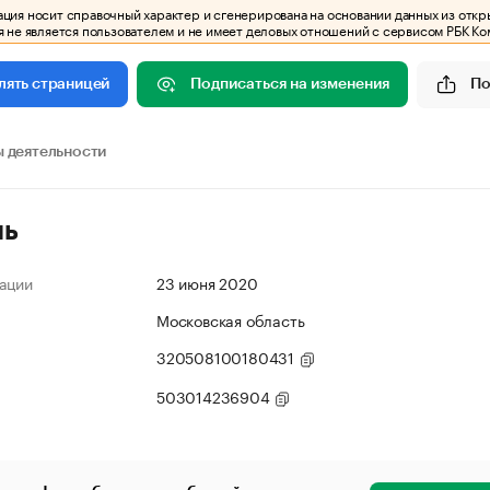
ия носит справочный характер и сгенерирована на основании данных из откр
 не является пользователем и не имеет деловых отношений с сервисом РБК Ко
Подписаться на изменения
По
лять страницей
 деятельности
ль
ации
23 июня 2020
Московская область
320508100180431
503014236904