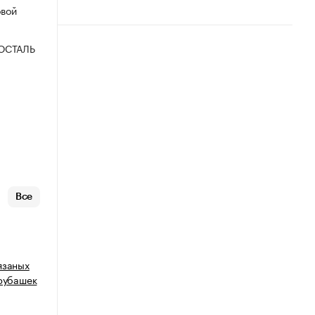
овой
ОСТАЛЬ
Все
язаных
 рубашек