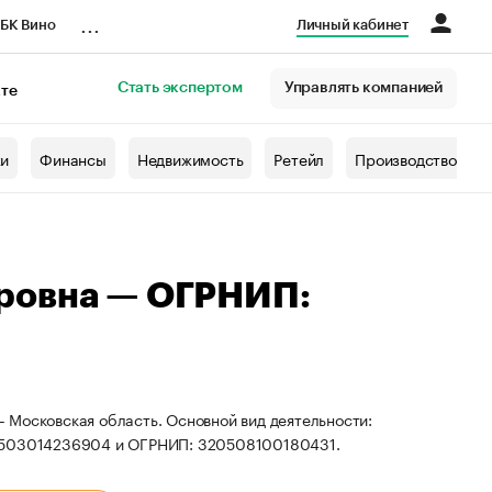
...
БК Вино
Личный кабинет
Стать экспертом
Управлять компанией
кте
азета
жи
Финансы
Недвижимость
Ретейл
Производство
ровна — ОГРНИП:
 Московская область. Основной вид деятельности:
: 503014236904 и ОГРНИП: 320508100180431.