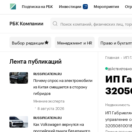
Подписка на РБК
Инвестиции
Мероприятия
Отр
Спорт
Школа управления РБК
РБК Образование
РБ
РБК Компании
Город
Стиль
Крипто
РБК Бизнес-среда
Дискусси
Выбор редакции
Менеджмент и HR
Право и бухгал
Спецпроекты СПб
Конференции СПб
Спецпроекты
Главная
ИП Г
Технологии и медиа
Финансы
Рынок наличной валют
Лента публикаций
ДЕЙСТВУЕТ
ОБНО
RUSSIFICATION.RU
ИП Г
Почему спрос на электромобили
из Китая смещается в сторону
3205
гибридов
Мнение эксперта
Недвижимость
8 августа 2026
ИП Габриелян
управление 
RUSSIFICATION.RU
Как Volkswagen вернулся на
32050810018
российский рынок без единого
Данные получен