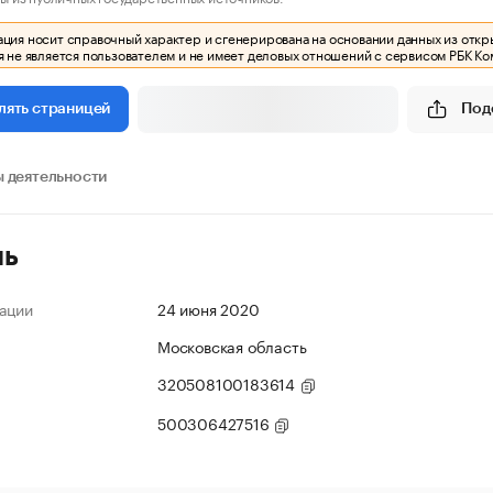
ия носит справочный характер и сгенерирована на основании данных из откр
 не является пользователем и не имеет деловых отношений с сервисом РБК Ко
Под
лять страницей
 деятельности
ль
ации
24 июня 2020
Московская область
320508100183614
500306427516