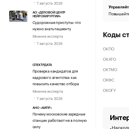
7 августа 2026
Управляйт
Повышайте
АО «ДЕЛОВОЙ ЦЕНТР
НЕЙРОХИРУРГИИ»
Судорожные приступы: что
нужно знать пациенту
Коды с
Мнение эксперта
7 августа 2026
ОКПО
ОКАТО
СПЕКТРДАТА
ОКТМО
Проверка кандидатов для
кадрового агентства: как
ОКФС
повысить качество отбора
ОКОГУ
Мнение эксперта
7 августа 2026
АНО «АИПР»
Почему московские зарядные
Интер
станции работают не в полную
Насколь
силу