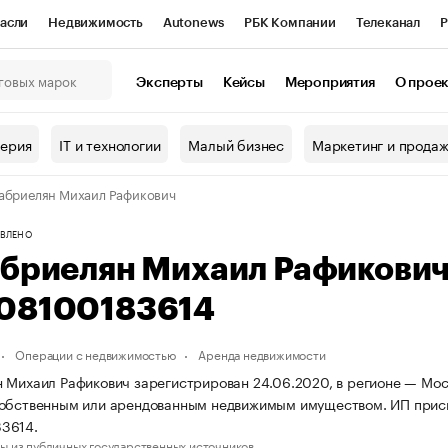
асли
Недвижимость
Autonews
РБК Компании
Телеканал
Р
К Курсы
РБК Life
Тренды
Визионеры
Национальные проекты
Эксперты
Кейсы
Мероприятия
О прое
онный клуб
Исследования
Кредитные рейтинги
Франшизы
Г
терия
IT и технологии
Малый бизнес
Маркетинг и прода
Проверка контрагентов
Политика
Экономика
Бизнес
абриелян Михаил Рафикович
ы
ВЛЕНО
абриелян Михаил Рафикови
08100183614
Операции с недвижимостью
Аренда недвижимости
 Михаил Рафикович зарегистрирован 24.06.2020, в регионе — Моск
собственным или арендованным недвижимым имуществом. ИП прис
3614.
ы из публичных государственных источников.