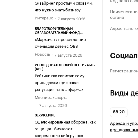
Код налогово
Эквайринг простыми словами:
что нужно знать бизнесу
Наименование
органа
Интервью
7 августа 2026
Адрес налого
БЛАГОТВОРИТЕЛЬНЫЙ
ОБРАЗОВАТЕЛЬНЫЙ ФОНД
«МАРХАМАТ»
«Мархамат» провел летние
смены для детей с ОВЗ
Новость
7 августа 2026
Социал
ИССЛЕДОВАТЕЛЬСКИЙ ЦЕНТР «АБП»
Регистрацио
(ABL)
Рейтинг как капитал: кому
принадлежит цифровая
репутация на платформах
Виды д
Мнение эксперта
7 августа 2026
68.20
SERVICEPIPE
Эшелонированная оборона: как
Аренда и упр
защищать бизнес от
арендованны
современных киберугроз