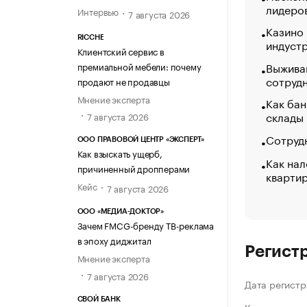
лидеро
Интервью
7 августа 2026
Казино
RICCHE
индуст
Клиентский сервис в
Выжива
премиальной мебели: почему
сотруд
продают не продавцы
Мнение эксперта
Как бан
склады
7 августа 2026
Сотрудн
ООО ПРАВОВОЙ ЦЕНТР «ЭКСПЕРТ»
Как взыскать ущерб,
Как нал
причиненный дропперами
кварти
Кейс
7 августа 2026
ООО «МЕДИА-ДОКТОР»
Зачем FMCG-бренду ТВ-реклама
в эпоху диджитал
Регист
Мнение эксперта
7 августа 2026
Дата регистр
СВОЙ БАНК