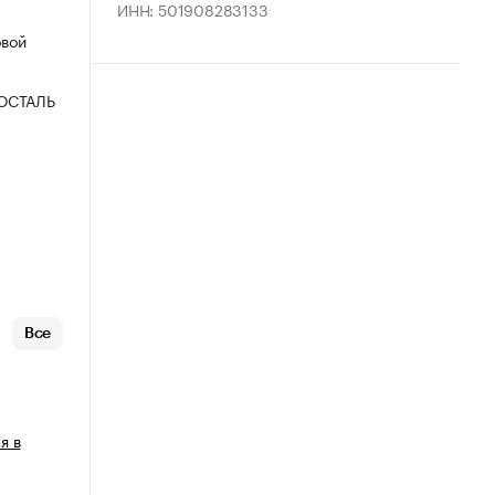
ИНН: 501908283133
овой
ОСТАЛЬ
Все
я в