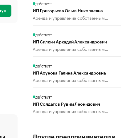
ДЕЙСТВУЕТ
туп
ИП Григорьева Ольга Николаевна
Аренда и управление собственным...
ДЕЙСТВУЕТ
ИП Силкин Аркадий Александрович
Аренда и управление собственным...
ДЕЙСТВУЕТ
ИП Ахунова Галина Александровна
Аренда и управление собственным...
ДЕЙСТВУЕТ
ИП Солдатов Рувим Леонидович
Аренда и управление собственным...
ля
«От спорта тело стареет иначе». Как живет глава ко
Другие предприниматели в