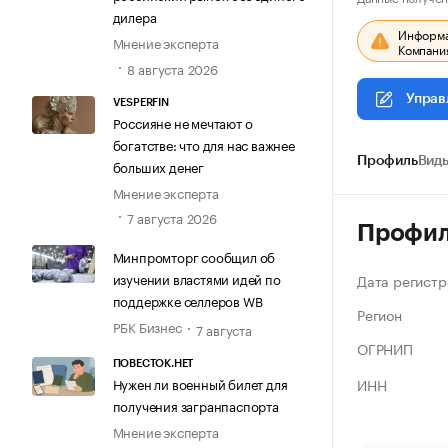
дилера
Информац
Мнение эксперта
Компания
8 августа 2026
Управ
VESPERFIN
Россияне не мечтают о
богатстве: что для нас важнее
Профиль
Виды
больших денег
Мнение эксперта
7 августа 2026
Профи
Минпромторг сообщил об
изучении властями идей по
Дата регистр
поддержке селлеров WB
Регион
РБК Бизнес
7 августа
ОГРНИП
ПОВЕСТОК.НЕТ
ИНН
Нужен ли военный билет для
получения загранпаспорта
Мнение эксперта