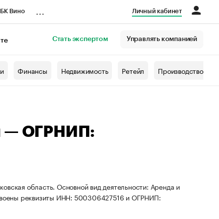
...
БК Вино
Личный кабинет
Стать экспертом
Управлять компанией
кте
азета
жи
Финансы
Недвижимость
Ретейл
Производство
ч — ОГРНИП:
овская область. Основной вид деятельности: Аренда и
воены реквизиты ИНН: 500306427516 и ОГРНИП: