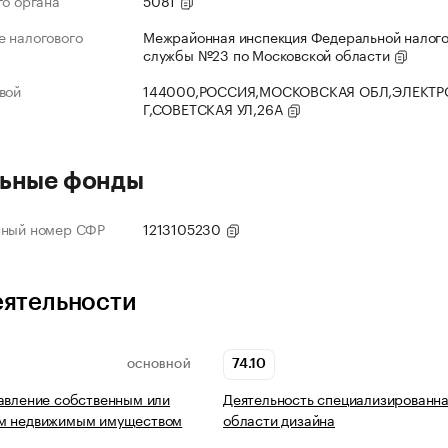
го органа
5081
 налогового
Межрайонная инспекция Федеральной налог
службы №23 по Московской области
вой
144000,РОССИЯ,МОСКОВСКАЯ ОБЛ,ЭЛЕКТР
Г,СОВЕТСКАЯ УЛ,26А
ьные фонды
нный номер СФР
1213105230
еятельности
74.10
ОСНОВНОЙ
авление собственным или
Деятельность специализированна
м недвижимым имуществом
области дизайна