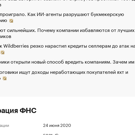
в
 проиграло. Как ИИ-агенты разрушают букмекерскую
рию
ют сильнейших. Почему компании избавляются от лучших
ников
к Wildberries резко нарастил кредиты селлерам до атак н
ики открыли новый способ вредить компаниям. Зачем им
оговики ищут доходы неработающих покупателей яхт и
р
рация ФНС
ации
24 июня 2020