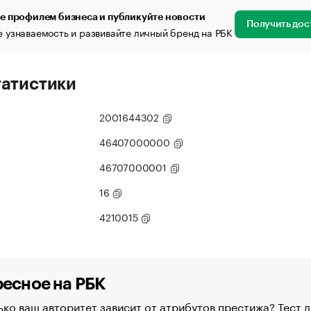
е профилем бизнеса и публикуйте новости
Получить дос
 узнаваемость и развивайте личный бренд на РБК
татистики
2001644302
46407000000
46707000001
16
4210015
есное на РБК
ко ваш авторитет зависит от атрибутов престижа? Тест д