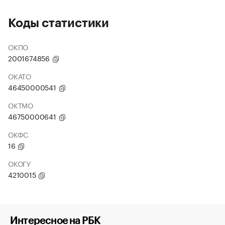
Коды статистики
ОКПО
2001674856
ОКАТО
46450000541
ОКТМО
46750000641
ОКФС
16
ОКОГУ
4210015
Интересное на РБК