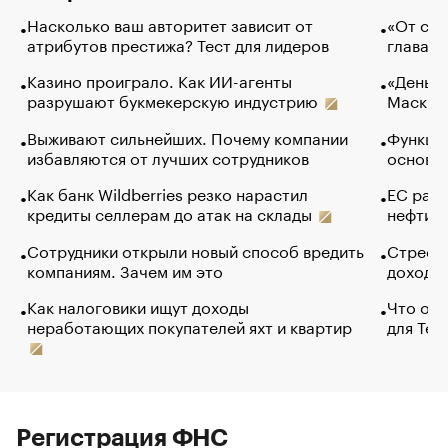
Насколько ваш авторитет зависит от
«От спо
атрибутов престижа? Тест для лидеров
глава к
Казино проиграло. Как ИИ-агенты
«Деньги
разрушают букмекерскую индустрию
Маск в 
Выживают сильнейших. Почему компании
Функции
избавляются от лучших сотрудников
основ э
Как банк Wildberries резко нарастил
ЕС раз
кредиты селлерам до атак на склады
нефти —
Сотрудники открыли новый способ вредить
Стресс 
компаниям. Зачем им это
доходов
Как налоговики ищут доходы
Что обв
неработающих покупателей яхт и квартир
для Tel
Регистрация ФНС