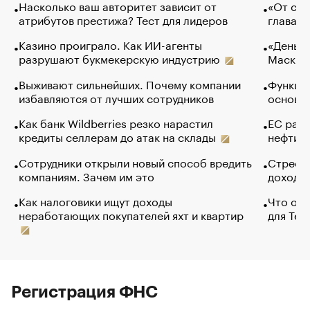
Насколько ваш авторитет зависит от
«От спо
атрибутов престижа? Тест для лидеров
глава к
Казино проиграло. Как ИИ-агенты
«Деньги
разрушают букмекерскую индустрию
Маск в 
Выживают сильнейших. Почему компании
Функции
избавляются от лучших сотрудников
основ э
Как банк Wildberries резко нарастил
ЕС раз
кредиты селлерам до атак на склады
нефти —
Сотрудники открыли новый способ вредить
Стресс 
компаниям. Зачем им это
доходов
Как налоговики ищут доходы
Что обв
неработающих покупателей яхт и квартир
для Tel
Регистрация ФНС