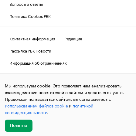
Вопросы и ответы
Политика Cookies РБК
Контактная информация
Редакция
Рассылка РБК Новости
Информация об ограничениях
Правовая информация
О соблюдении авторских прав
Мы используем cookie. Это позволяет нам анализировать
© АО «РОСБИЗНЕСКОНСАЛТИНГ»,
1995–2026.
Сообщения
и материалы информационного агентства «РБК»
взаимодействие посетителей с сайтом и делать его лучше.
(зарегистрировано Федеральной службой по надзору в сфере
Продолжая пользоваться сайтом, вы соглашаетесь с
связи, информационных технологий и массовых
использованием файлов cookie
и
политикой
коммуникаций (Роскомнадзор) 09.12.2015 за номером ИА
№ФС77-63848) сопровождаются пометкой «РБК». Отдельные
конфиденциальности
.
публикации могут содержать информацию,
не предназначенную для пользователей
до 18 лет.
companycardsfeedback@rbc.ru
Понятно
Добавить
Главное
Эксперты
Кейсы
Мероприятия