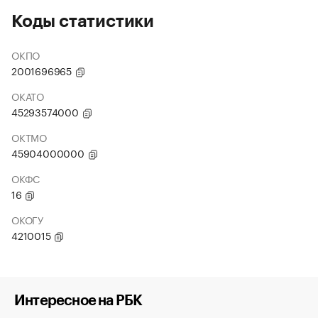
Коды статистики
ОКПО
2001696965
ОКАТО
45293574000
ОКТМО
45904000000
ОКФС
16
ОКОГУ
4210015
Интересное на РБК