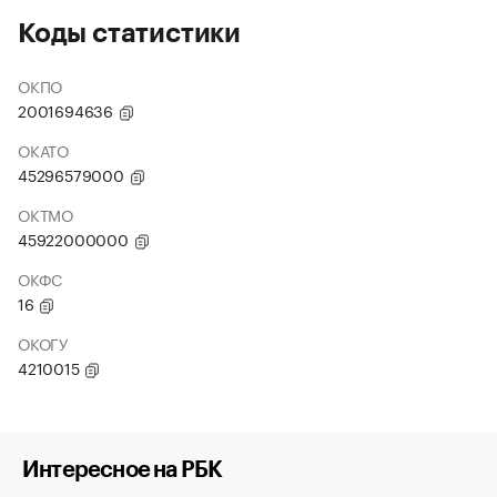
Коды статистики
ОКПО
2001694636
ОКАТО
45296579000
ОКТМО
45922000000
ОКФС
16
ОКОГУ
4210015
Интересное на РБК