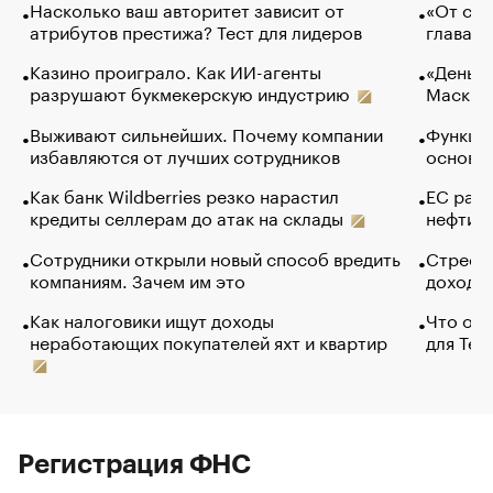
Насколько ваш авторитет зависит от
«От спо
атрибутов престижа? Тест для лидеров
глава к
Казино проиграло. Как ИИ-агенты
«Деньги
разрушают букмекерскую индустрию
Маск в 
Выживают сильнейших. Почему компании
Функции
избавляются от лучших сотрудников
основ э
Как банк Wildberries резко нарастил
ЕС раз
кредиты селлерам до атак на склады
нефти —
Сотрудники открыли новый способ вредить
Стресс 
компаниям. Зачем им это
доходов
Как налоговики ищут доходы
Что обв
неработающих покупателей яхт и квартир
для Tel
Регистрация ФНС