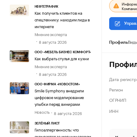
Информац
НЕФТЕТРАФИК
Компания
Как получить клиентов на
спецтехнику: находим лиды в
Управ
интернете
Мнение эксперта
8 августа 2026
Профиль
Виды
ООО «МЕБЕЛЬ БИЗНЕС КОМФОРТ»
Как выбрать стулья для кухни
Профи
Мнение эксперта
8 августа 2026
Дата регистр
ООО ФИРМА «НОВОСТОМ»
Регион
Smile Symphony внедрили
цифровое моделирование
ОГРНИП
улыбки перед винирами
ИНН
Новость
8 августа 2026
ЗЕЛЁНЫЙ ЛИСТ
Гипоаллергенность: что
скрывается за модным словом