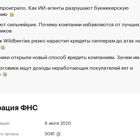
 проиграло. Как ИИ-агенты разрушают букмекерскую
рию
ют сильнейших. Почему компании избавляются от лучших
ников
к Wildberries резко нарастил кредиты селлерам до атак н
ики открыли новый способ вредить компаниям. Зачем им
оговики ищут доходы неработающих покупателей яхт и
р
рация ФНС
ации
6 июля 2020
го органа
5081