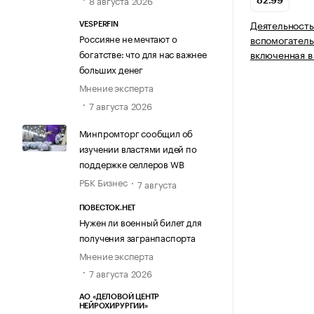
8 августа 2026
82.99
Деятельность
VESPERFIN
Россияне не мечтают о
вспомогатель
богатстве: что для нас важнее
включенная в
больших денег
Мнение эксперта
7 августа 2026
Минпромторг сообщил об
изучении властями идей по
поддержке селлеров WB
РБК Бизнес
7 августа
ПОВЕСТОК.НЕТ
Нужен ли военный билет для
получения загранпаспорта
Мнение эксперта
7 августа 2026
АО «ДЕЛОВОЙ ЦЕНТР
НЕЙРОХИРУРГИИ»