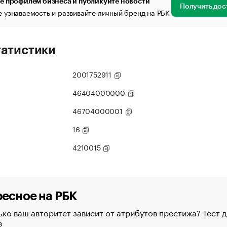
е профилем бизнеса и публикуйте новости
Получить дос
 узнаваемость и развивайте личный бренд на РБК
татистики
2001752911
46404000000
46704000001
16
4210015
есное на РБК
ко ваш авторитет зависит от атрибутов престижа? Тест д
в