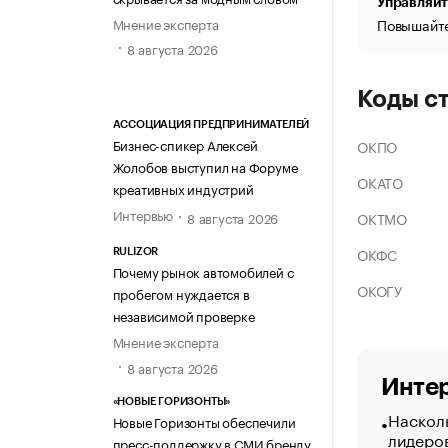
Управляйт
Мнение эксперта
Повышайте
8 августа 2026
Коды с
АССОЦИАЦИЯ ПРЕДПРИНИМАТЕЛЕЙ
Бизнес-спикер Алексей
ОКПО
Жолобов выступил на Форуме
ОКАТО
креативных индустрий
Интервью
ОКТМО
8 августа 2026
ОКФС
RULIZOR
Почему рынок автомобилей с
ОКОГУ
пробегом нуждается в
независимой проверке
Мнение эксперта
8 августа 2026
Интер
«НОВЫЕ ГОРИЗОНТЫ»
Насколь
Новые Горизонты обеспечили
лидеро
пресс-поддержку в СМИ бренду