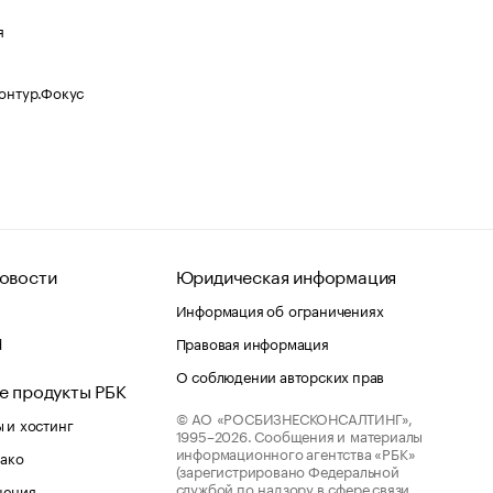
я
Контур.Фокус
овости
Юридическая информация
Информация об ограничениях
d
Правовая информация
О соблюдении авторских прав
е продукты РБК
© АО «РОСБИЗНЕСКОНСАЛТИНГ»,
 и хостинг
1995–2026.
Сообщения и материалы
информационного агентства «РБК»
лако
(зарегистрировано Федеральной
службой по надзору в сфере связи,
шения