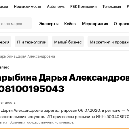
асли
Недвижимость
Autonews
РБК Компании
Телеканал
Р
К Курсы
РБК Life
Тренды
Визионеры
Национальные проекты
Эксперты
Кейсы
Мероприятия
О прое
онный клуб
Исследования
Кредитные рейтинги
Франшизы
Г
терия
IT и технологии
Малый бизнес
Маркетинг и прода
Проверка контрагентов
Политика
Экономика
Бизнес
арыбина Дарья Александровна
ы
ВЛЕНО
арыбина Дарья Александро
08100195043
тельность
Дарья Александровна зарегистрирован 06.07.2020, в регионе — М
полнительских искусств. ИП присвоены реквизиты ИНН: 5034085
ы из публичных государственных источников.