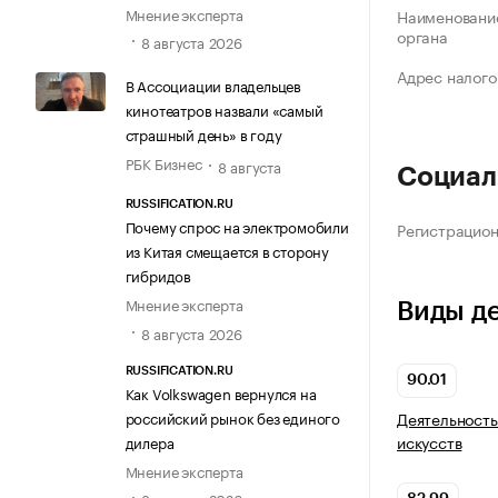
Мнение эксперта
Наименование
органа
8 августа 2026
Адрес налого
В Ассоциации владельцев
кинотеатров назвали «самый
страшный день» в году
РБК Бизнес
8 августа
Социал
RUSSIFICATION.RU
Почему спрос на электромобили
Регистрацио
из Китая смещается в сторону
гибридов
Мнение эксперта
Виды д
8 августа 2026
RUSSIFICATION.RU
90.01
Как Volkswagen вернулся на
российский рынок без единого
Деятельность
искусств
дилера
Мнение эксперта