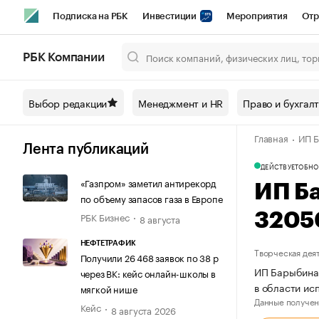
Подписка на РБК
Инвестиции
Мероприятия
Отр
Спорт
Школа управления РБК
РБК Образование
РБ
РБК Компании
Город
Стиль
Крипто
РБК Бизнес-среда
Дискусси
Выбор редакции
Менеджмент и HR
Право и бухгал
Спецпроекты СПб
Конференции СПб
Спецпроекты
Главная
ИП Б
Технологии и медиа
Финансы
Рынок наличной валют
Лента публикаций
ДЕЙСТВУЕТ
ОБНО
«Газпром» заметил антирекорд
ИП Б
по объему запасов газа в Европе
РБК Бизнес
3205
8 августа
НЕФТЕТРАФИК
Творческая дея
Получили 26 468 заявок по 38 р
ИП Барыбина 
через ВК: кейс онлайн-школы в
в области ис
мягкой нише
Данные получен
Кейс
8 августа 2026