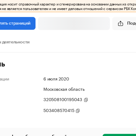
ия носит справочный характер и сгенерирована на основании данных из откр
 не является пользователем и не имеет деловых отношений с сервисом РБК Ко
Под
лять страницей
 деятельности
ль
ации
6 июля 2020
Московская область
320508100195043
503408570415