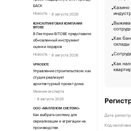
БАСК
Казино
индуст
Новость
8 августа 2026
Выжива
КОНСАЛТИНГОВАЯ КОМПАНИЯ
сотруд
BITOBE
В Лектории BITOBE представили
Как бан
обновленный инструмент
склады
оценки лидеров
Сотрудн
Новость
8 августа 2026
Как нал
VPROEKTE
кварти
Управление строительством: как
студия реализует
архитектурный проект дома
Мнение эксперта
8 августа 2026
Регист
ООО «МАЛЛЕНОМ СИСТЕМС»
Как выбрать систему для
Дата регистр
сериализации и агрегации на
Код налогово
производстве