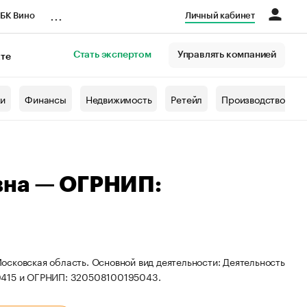
...
БК Вино
Личный кабинет
Стать экспертом
Управлять компанией
кте
азета
жи
Финансы
Недвижимость
Ретейл
Производство
вна — ОГРНИП:
осковская область. Основной вид деятельности: Деятельность
70415 и ОГРНИП: 320508100195043.