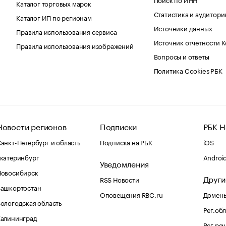
Каталог торговых марок
Статистика и аудитори
Каталог ИП по регионам
Источники данных
Правила использования сервиса
Источник отчетности 
Правила использования изображений
Вопросы и ответы
Политика Cookies РБК
Новости регионов
Подписки
РБК Н
анкт-Петербург и область
Подписка на РБК
iOS
катеринбург
Androi
Уведомления
Новосибирск
Други
RSS Новости
Башкортостан
Оповещения RBC.ru
Домены
ологодская область
Рег.об
Калининград
Рег.ре