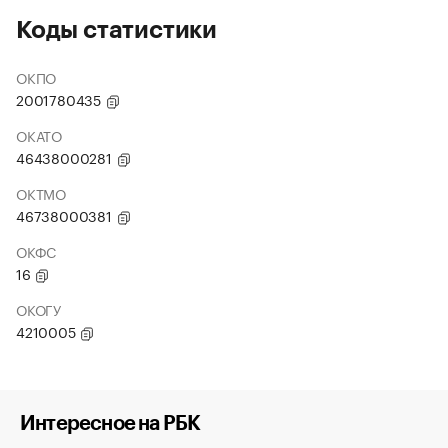
Коды статистики
ОКПО
2001780435
ОКАТО
46438000281
ОКТМО
46738000381
ОКФС
16
ОКОГУ
4210005
Интересное на РБК