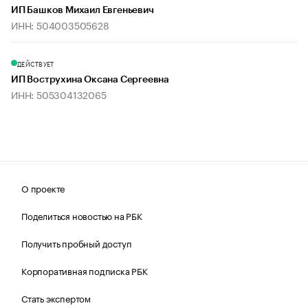
ИП Башков Михаил Евгеньевич
ИНН: 504003505628
ДЕЙСТВУЕТ
ИП Вострухина Оксана Сергеевна
ИНН: 505304132065
О проекте
Поделиться новостью на РБК
Получить пробный доступ
Корпоративная подписка РБК
Стать экспертом