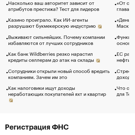
Насколько ваш авторитет зависит от
«От спо
атрибутов престижа? Тест для лидеров
глава к
Казино проиграло. Как ИИ-агенты
«Деньги
разрушают букмекерскую индустрию
Маск в 
Выживают сильнейших. Почему компании
Функции
избавляются от лучших сотрудников
основ э
Как банк Wildberries резко нарастил
ЕС раз
кредиты селлерам до атак на склады
нефти —
Сотрудники открыли новый способ вредить
Стресс 
компаниям. Зачем им это
доходов
Как налоговики ищут доходы
Что обв
неработающих покупателей яхт и квартир
для Tel
Регистрация ФНС