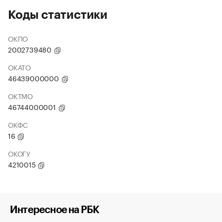
Коды статистики
ОКПО
2002739480
ОКАТО
46439000000
ОКТМО
46744000001
ОКФС
16
ОКОГУ
4210015
Интересное на РБК