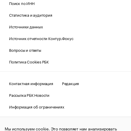
Поиск по ИНН
Статистика и аудитория
Источники данных
Источник отчетности Контур.Фокус
Вопросы и ответы
Политика Cookies РБК
Контактная информация
Редакция
Рассылка РБК Новости
Информация об ограничениях
Правовая информация
О соблюдении авторских прав
Мы используем cookie. Это позволяет нам анализировать
© АО «РОСБИЗНЕСКОНСАЛТИНГ»,
1995–2026.
Сообщения