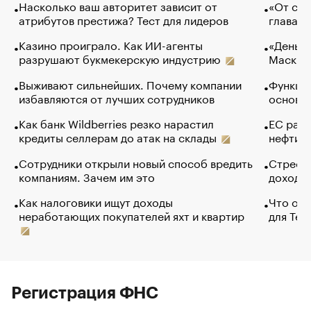
Насколько ваш авторитет зависит от
«От спо
атрибутов престижа? Тест для лидеров
глава к
Казино проиграло. Как ИИ-агенты
«Деньги
разрушают букмекерскую индустрию
Маск в 
Выживают сильнейших. Почему компании
Функции
избавляются от лучших сотрудников
основ э
Как банк Wildberries резко нарастил
ЕС раз
кредиты селлерам до атак на склады
нефти —
Сотрудники открыли новый способ вредить
Стресс 
компаниям. Зачем им это
доходов
Как налоговики ищут доходы
Что обв
неработающих покупателей яхт и квартир
для Tel
Регистрация ФНС