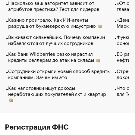
Насколько ваш авторитет зависит от
«От спо
атрибутов престижа? Тест для лидеров
глава к
Казино проиграло. Как ИИ-агенты
«Деньги
разрушают букмекерскую индустрию
Маск в 
Выживают сильнейших. Почему компании
Функции
избавляются от лучших сотрудников
основ э
Как банк Wildberries резко нарастил
ЕС раз
кредиты селлерам до атак на склады
нефти —
Сотрудники открыли новый способ вредить
Стресс 
компаниям. Зачем им это
доходов
Как налоговики ищут доходы
Что обв
неработающих покупателей яхт и квартир
для Tel
Регистрация ФНС