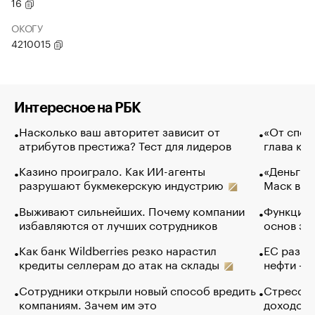
16
ОКОГУ
4210015
Интересное на РБК
Насколько ваш авторитет зависит от
«От спор
атрибутов престижа? Тест для лидеров
глава ко
Казино проиграло. Как ИИ-агенты
«Деньги б
разрушают букмекерскую индустрию
Маск в и
Выживают сильнейших. Почему компании
Функции 
избавляются от лучших сотрудников
основ эф
Как банк Wildberries резко нарастил
ЕС разре
кредиты селлерам до атак на склады
нефти — 
Сотрудники открыли новый способ вредить
Стресс о
компаниям. Зачем им это
доходов 