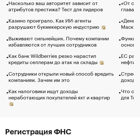
Насколько ваш авторитет зависит от
«От спо
атрибутов престижа? Тест для лидеров
глава к
Казино проиграло. Как ИИ-агенты
«Деньги
разрушают букмекерскую индустрию
Маск в 
Выживают сильнейших. Почему компании
Функции
избавляются от лучших сотрудников
основ э
Как банк Wildberries резко нарастил
ЕС раз
кредиты селлерам до атак на склады
нефти —
Сотрудники открыли новый способ вредить
Стресс 
компаниям. Зачем им это
доходов
Как налоговики ищут доходы
Что обв
неработающих покупателей яхт и квартир
для Tel
Регистрация ФНС