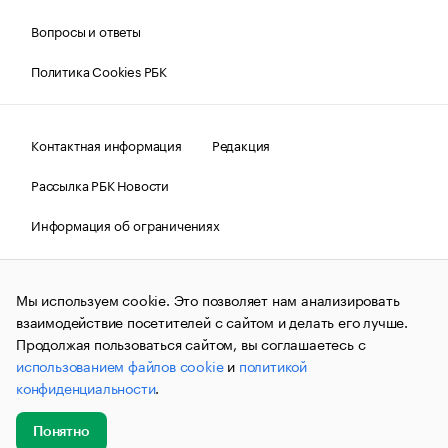
Вопросы и ответы
Политика Cookies РБК
Контактная информация
Редакция
Рассылка РБК Новости
Информация об ограничениях
Правовая информация
О соблюдении авторских прав
Мы используем cookie. Это позволяет нам анализировать
© АО «РОСБИЗНЕСКОНСАЛТИНГ»,
1995–2026.
Сообщения
и материалы информационного агентства «РБК»
взаимодействие посетителей с сайтом и делать его лучше.
(зарегистрировано Федеральной службой по надзору в сфере
Продолжая пользоваться сайтом, вы соглашаетесь с
связи, информационных технологий и массовых
использованием файлов cookie
и
политикой
коммуникаций (Роскомнадзор) 09.12.2015 за номером ИА
№ФС77-63848) сопровождаются пометкой «РБК». Отдельные
конфиденциальности
.
публикации могут содержать информацию,
не предназначенную для пользователей
до 18 лет.
companycardsfeedback@rbc.ru
Понятно