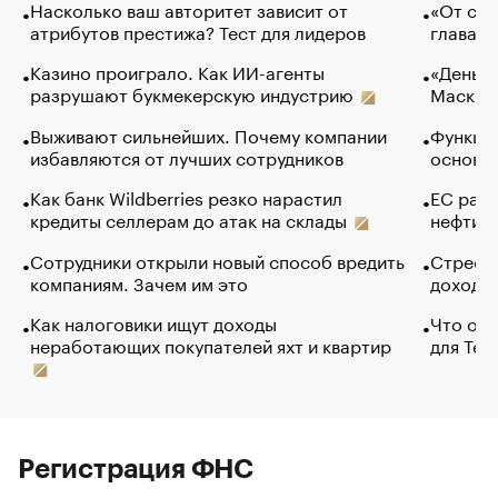
Насколько ваш авторитет зависит от
«От спо
атрибутов престижа? Тест для лидеров
глава к
Казино проиграло. Как ИИ-агенты
«Деньги
разрушают букмекерскую индустрию
Маск в 
Выживают сильнейших. Почему компании
Функции
избавляются от лучших сотрудников
основ э
Как банк Wildberries резко нарастил
ЕС раз
кредиты селлерам до атак на склады
нефти —
Сотрудники открыли новый способ вредить
Стресс 
компаниям. Зачем им это
доходов
Как налоговики ищут доходы
Что обв
неработающих покупателей яхт и квартир
для Tel
Регистрация ФНС