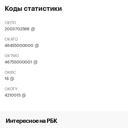
Коды статистики
ОКПО
2003702598
ОКАТО
46455000000
ОКТМО
46755000001
ОКФС
16
ОКОГУ
4210015
Интересное на РБК